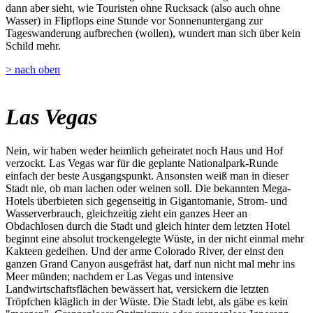
dann aber sieht, wie Touristen ohne Rucksack (also auch ohne
Wasser) in Flipflops eine Stunde vor Sonnenuntergang zur
Tageswanderung aufbrechen (wollen), wundert man sich über kein
Schild mehr.
> nach oben
Las Vegas
Nein, wir haben weder heimlich geheiratet noch Haus und Hof
verzockt. Las Vegas war für die geplante Nationalpark-Runde
einfach der beste Ausgangspunkt. Ansonsten weiß man in dieser
Stadt nie, ob man lachen oder weinen soll. Die bekannten Mega-
Hotels überbieten sich gegenseitig in Gigantomanie, Strom- und
Wasserverbrauch, gleichzeitig zieht ein ganzes Heer an
Obdachlosen durch die Stadt und gleich hinter dem letzten Hotel
beginnt eine absolut trockengelegte Wüste, in der nicht einmal mehr
Kakteen gedeihen. Und der arme Colorado River, der einst den
ganzen Grand Canyon ausgefräst hat, darf nun nicht mal mehr ins
Meer münden; nachdem er Las Vegas und intensive
Landwirtschaftsflächen bewässert hat, versickern die letzten
Tröpfchen kläglich in der Wüste. Die Stadt lebt, als gäbe es kein