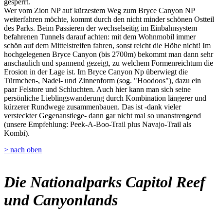
gesperrt.
Wer vom Zion NP auf kürzestem Weg zum Bryce Canyon NP
weiterfahren möchte, kommt durch den nicht minder schönen Ostteil
des Parks. Beim Passieren der wechselseitig im Einbahnsystem
befahrenen Tunnels darauf achten: mit dem Wohnmobil immer
schön auf dem Mittelstreifen fahren, sonst reicht die Höhe nicht! Im
hochgelegenen Bryce Canyon (bis 2700m) bekommt man dann sehr
anschaulich und spannend gezeigt, zu welchem Formenreichtum die
Erosion in der Lage ist. Im Bryce Canyon Np überwiegt die
Türmchen-, Nadel- und Zinnenform (sog. "Hoodoos"), dazu ein
paar Felstore und Schluchten. Auch hier kann man sich seine
persönliche Lieblingswanderung durch Kombination längerer und
kürzerer Rundwege zusammenbauen. Das ist -dank vieler
versteckter Gegenanstiege- dann gar nicht mal so unanstrengend
(unsere Empfehlung: Peek-A-Boo-Trail plus Navajo-Trail als
Kombi).
> nach oben
Die Nationalparks Capitol Reef
und Canyonlands