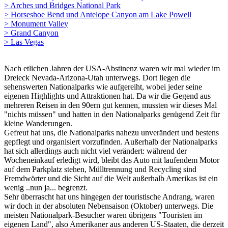
> Arches und Bridges National Park
> Horseshoe Bend und Antelope Canyon am Lake Powell
> Monument Valley
> Grand Canyon
> Las Vegas
Nach etlichen Jahren der USA-Abstinenz waren wir mal wieder im
Dreieck Nevada-Arizona-Utah unterwegs. Dort liegen die
sehenswerten Nationalparks wie aufgereiht, wobei jeder seine
eigenen Highlights und Attraktionen hat. Da wir die Gegend aus
mehreren Reisen in den 90ern gut kennen, mussten wir dieses Mal
"nichts müssen" und hatten in den Nationalparks genügend Zeit für
kleine Wanderungen.
Gefreut hat uns, die Nationalparks nahezu unverändert und bestens
gepflegt und organisiert vorzufinden. Außerhalb der Nationalparks
hat sich allerdings auch nicht viel verändert: während der
Wocheneinkauf erledigt wird, bleibt das Auto mit laufendem Motor
auf dem Parkplatz stehen, Mülltrennung und Recycling sind
Fremdwörter und die Sicht auf die Welt außerhalb Amerikas ist ein
wenig ..nun ja... begrenzt.
Sehr überrascht hat uns hingegen der touristische Andrang, waren
wir doch in der absoluten Nebensaison (Oktober) unterwegs. Die
meisten Nationalpark-Besucher waren übrigens "Touristen im
eigenen Land", also Amerikaner aus anderen US-Staaten, die derzeit