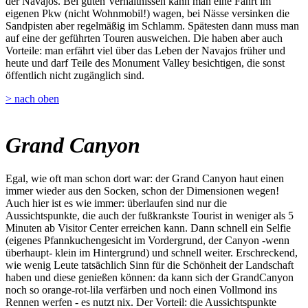
der Navajos. Bei guten Verhältnissen kann man eine Fahrt im
eigenen Pkw (nicht Wohnmobil!) wagen, bei Nässe versinken die
Sandpisten aber regelmäßig im Schlamm. Spätesten dann muss man
auf eine der geführten Touren ausweichen. Die haben aber auch
Vorteile: man erfährt viel über das Leben der Navajos früher und
heute und darf Teile des Monument Valley besichtigen, die sonst
öffentlich nicht zugänglich sind.
> nach oben
Grand Canyon
Egal, wie oft man schon dort war: der Grand Canyon haut einen
immer wieder aus den Socken, schon der Dimensionen wegen!
Auch hier ist es wie immer: überlaufen sind nur die
Aussichtspunkte, die auch der fußkrankste Tourist in weniger als 5
Minuten ab Visitor Center erreichen kann. Dann schnell ein Selfie
(eigenes Pfannkuchengesicht im Vordergrund, der Canyon -wenn
überhaupt- klein im Hintergrund) und schnell weiter. Erschreckend,
wie wenig Leute tatsächlich Sinn für die Schönheit der Landschaft
haben und diese genießen können: da kann sich der GrandCanyon
noch so orange-rot-lila verfärben und noch einen Vollmond ins
Rennen werfen - es nutzt nix. Der Vorteil: die Aussichtspunkte