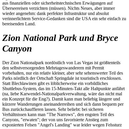
aus finanziellen oder sicherheitstechnischen Erwägungen auf
Überseereisen verzichten (müssen). Nichts Neues, aber immer
wieder angenehm: dank perfekter Infrastruktur und absolut
verinnerlichtem Service-Gedanken sind die USA ein sehr einfach zu
bereisenden Land.
Zion National Park und Bryce
Canyon
Der Zion Nationalpark nordöstlich von Las Vegas ist größtenteils
den selbstversorgenden Mehrtageswanderern mit Permit
vorbehalten, nur ein relativ kleiner, aber sehr sehenswerter Teil des
Parks nördlich der Ortschaft Springdale ist touristisch erschlossen.
Statt Blechlawinen gibt es löblicherweise ein vorbildliches
Shuttlebus-System, das im 15-Minuten-Takt alle Haltpunkte anfährt
(na, liebe Karwendel-Nationalparkverwaltung, wäre das nicht mal
ein Konzept für die Eng?). Damit kann man beliebig längere und
kürzere Wanderungen aneinanderreihen und sich dann bequem per
Bus zurückchauffieren lassen. Sehr beliebt: bei sicheren
Verhältnissen kann man "The Narrows", den engsten Teil des
Canyons, "erwaten"; der von uns favorisierte Anstieg zum
exponierten Felsen "Angel's Landing" war leider wegen Felssturz