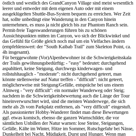
östlich und westlich des GrandCanyon Village sind meist wesentlich
leerer und entweder mit dem eigenen Auto oder mit einem
ausgeklügelten Shuttle-Bus-System bequem zu erreichen. Wer Zeit
hat, sollte unbedingt eine Wanderung in den Canyon hinein
unternehmen, es muss ja nicht gleich bis zur Phantom Ranch sein.
Permit-freie Tageswanderungen führen bis zu schönen
Aussichtspunkten mitten im Canyon, wo sich der Blickwinkel und
das Gefühl für Größe gleich noch mal um ein Vielfaches ändern
(empfehlenswert: der "South Kaibab Trail" zum Skeleton Point, ca.
4h insgesamt).
Für berggewohnte (Vor)Alpenbewohner ist die Schwierigkeitsskala
der Trails gewöhnungsbedürftig: - "easy" bedeutet: durchgehend
aspahltiert, keine Steigung, durchwegs kinderwagen- und
rollstuhltauglich - "moderate": nicht durchgehend geteert, man
könnte stellenweise auf Natur treffen - "difficult": nicht geteert,
möglicherweise mit Steigung/Gefälle, entspräche bei uns einem
Almweg - "very difficult": ein normaler Wanderweg oder Steig;
nachdem in die Schwierigkeitsbewertung auch die Länge der Tour
hineinverwurschtet wird, sind die meisten Wanderwege, die sich
mehr als 2h vom Parkplatz entfernen, als "very difficult" eingestuft.
Als passionierter Hobby-Wanderer findet man diese Bewertungen
ggf. etwas komisch, ebenso die ganzen Warnschilder, die vor
sämtlichen Unbillen der Natur warnen: lose Steine, Steigungen,
Gefälle, Kälte im Winter, Hitze im Sommer, Rutschgefahr bei Nässe,
Dunkelheit bei Nacht, Müdigkeit, Durst und Hunger. Wenn man