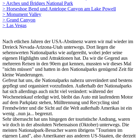
> Arches und Bridges National Park
> Horseshoe Bend und Antelope Canyon am Lake Powell
> Monument Valley
> Grand Canyon
> Las Vegas
Nach etlichen Jahren der USA-Abstinenz waren wir mal wieder im
Dreieck Nevada-Arizona-Utah unterwegs. Dort liegen die
sehenswerten Nationalparks wie aufgereiht, wobei jeder seine
eigenen Highlights und Attraktionen hat. Da wir die Gegend aus
mehreren Reisen in den 90ern gut kennen, mussten wir dieses Mal
"nichts müssen" und hatten in den Nationalparks genügend Zeit für
kleine Wanderungen.
Gefreut hat uns, die Nationalparks nahezu unverändert und bestens
gepflegt und organisiert vorzufinden. Außerhalb der Nationalparks
hat sich allerdings auch nicht viel verändert: während der
Wocheneinkauf erledigt wird, bleibt das Auto mit laufendem Motor
auf dem Parkplatz stehen, Mülltrennung und Recycling sind
Fremdwörter und die Sicht auf die Welt außerhalb Amerikas ist ein
wenig ..nun ja... begrenzt.
Sehr überrascht hat uns hingegen der touristische Andrang, waren
wir doch in der absoluten Nebensaison (Oktober) unterwegs. Die
meisten Nationalpark-Besucher waren übrigens "Touristen im
eigenen Land", also Amerikaner aus anderen US-Staaten, die derzeit