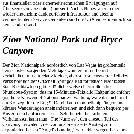
aus finanziellen oder sicherheitstechnischen Erwägungen auf
Überseereisen verzichten (müssen). Nichts Neues, aber immer
wieder angenehm: dank perfekter Infrastruktur und absolut
verinnerlichtem Service-Gedanken sind die USA ein sehr einfach zu
bereisenden Land.
Zion National Park und Bryce
Canyon
Der Zion Nationalpark nordöstlich von Las Vegas ist größtenteils
den selbstversorgenden Mehrtageswanderern mit Permit
vorbehalten, nur ein relativ kleiner, aber sehr sehenswerter Teil des
Parks nördlich der Ortschaft Springdale ist touristisch erschlossen.
Statt Blechlawinen gibt es löblicherweise ein vorbildliches
Shuttlebus-System, das im 15-Minuten-Takt alle Haltpunkte anfährt
(na, liebe Karwendel-Nationalparkverwaltung, wäre das nicht mal
ein Konzept für die Eng?). Damit kann man beliebig längere und
kürzere Wanderungen aneinanderreihen und sich dann bequem per
Bus zurückchauffieren lassen. Sehr beliebt: bei sicheren
Verhältnissen kann man "The Narrows", den engsten Teil des
Canyons, "erwaten"; der von uns favorisierte Anstieg zum
exponierten Felsen "Angel's Landing" war leider wegen Felssturz