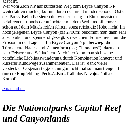
gesperrt.
Wer vom Zion NP auf kürzestem Weg zum Bryce Canyon NP
weiterfahren möchte, kommt durch den nicht minder schönen Ostteil
des Parks. Beim Passieren der wechselseitig im Einbahnsystem
befahrenen Tunnels darauf achten: mit dem Wohnmobil immer
schön auf dem Mittelstreifen fahren, sonst reicht die Höhe nicht! Im
hochgelegenen Bryce Canyon (bis 2700m) bekommt man dann sehr
anschaulich und spannend gezeigt, zu welchem Formenreichtum die
Erosion in der Lage ist. Im Bryce Canyon Np überwiegt die
Türmchen-, Nadel- und Zinnenform (sog. "Hoodoos"), dazu ein
paar Felstore und Schluchten. Auch hier kann man sich seine
persönliche Lieblingswanderung durch Kombination längerer und
kürzerer Rundwege zusammenbauen. Das ist -dank vieler
versteckter Gegenanstiege- dann gar nicht mal so unanstrengend
(unsere Empfehlung: Peek-A-Boo-Trail plus Navajo-Trail als
Kombi).
> nach oben
Die Nationalparks Capitol Reef
und Canyonlands