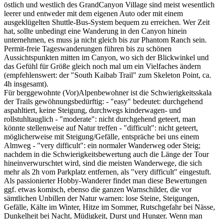
östlich und westlich des GrandCanyon Village sind meist wesentlich
leerer und entweder mit dem eigenen Auto oder mit einem
ausgeklügelten Shuttle-Bus-System bequem zu erreichen. Wer Zeit
hat, sollte unbedingt eine Wanderung in den Canyon hinein
unternehmen, es muss ja nicht gleich bis zur Phantom Ranch sein.
Permit-freie Tageswanderungen führen bis zu schönen
Aussichtspunkten mitten im Canyon, wo sich der Blickwinkel und
das Gefühl für Größe gleich noch mal um ein Vielfaches ändern
(empfehlenswert: der "South Kaibab Trail" zum Skeleton Point, ca.
4h insgesamt).
Für berggewohnte (Vor)Alpenbewohner ist die Schwierigkeitsskala
der Trails gewöhnungsbedürftig: - "easy" bedeutet: durchgehend
aspahltiert, keine Steigung, durchwegs kinderwagen- und
rollstuhltauglich - "moderate": nicht durchgehend geteert, man
könnte stellenweise auf Natur treffen - "difficult": nicht geteert,
möglicherweise mit Steigung/Gefälle, entspräche bei uns einem
Almweg - "very difficult": ein normaler Wanderweg oder Steig;
nachdem in die Schwierigkeitsbewertung auch die Länge der Tour
hineinverwurschtet wird, sind die meisten Wanderwege, die sich
mehr als 2h vom Parkplatz entfernen, als "very difficult" eingestuft.
Als passionierter Hobby-Wanderer findet man diese Bewertungen
ggf. etwas komisch, ebenso die ganzen Warnschilder, die vor
sämtlichen Unbillen der Natur warnen: lose Steine, Steigungen,
Gefälle, Kälte im Winter, Hitze im Sommer, Rutschgefahr bei Nässe,
Dunkelheit bei Nacht, Müdigkeit, Durst und Hunger. Wenn man