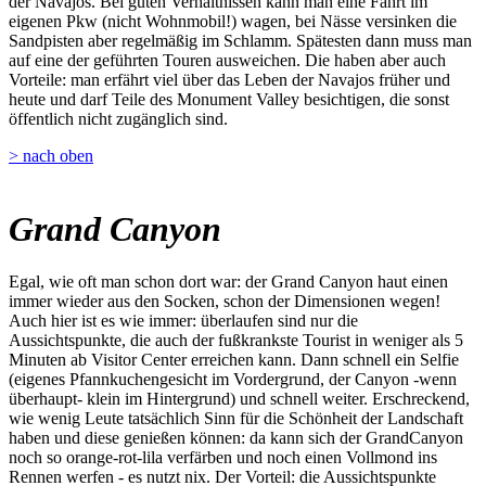
der Navajos. Bei guten Verhältnissen kann man eine Fahrt im
eigenen Pkw (nicht Wohnmobil!) wagen, bei Nässe versinken die
Sandpisten aber regelmäßig im Schlamm. Spätesten dann muss man
auf eine der geführten Touren ausweichen. Die haben aber auch
Vorteile: man erfährt viel über das Leben der Navajos früher und
heute und darf Teile des Monument Valley besichtigen, die sonst
öffentlich nicht zugänglich sind.
> nach oben
Grand Canyon
Egal, wie oft man schon dort war: der Grand Canyon haut einen
immer wieder aus den Socken, schon der Dimensionen wegen!
Auch hier ist es wie immer: überlaufen sind nur die
Aussichtspunkte, die auch der fußkrankste Tourist in weniger als 5
Minuten ab Visitor Center erreichen kann. Dann schnell ein Selfie
(eigenes Pfannkuchengesicht im Vordergrund, der Canyon -wenn
überhaupt- klein im Hintergrund) und schnell weiter. Erschreckend,
wie wenig Leute tatsächlich Sinn für die Schönheit der Landschaft
haben und diese genießen können: da kann sich der GrandCanyon
noch so orange-rot-lila verfärben und noch einen Vollmond ins
Rennen werfen - es nutzt nix. Der Vorteil: die Aussichtspunkte