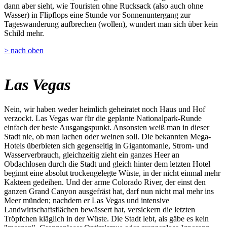
dann aber sieht, wie Touristen ohne Rucksack (also auch ohne
Wasser) in Flipflops eine Stunde vor Sonnenuntergang zur
Tageswanderung aufbrechen (wollen), wundert man sich über kein
Schild mehr.
> nach oben
Las Vegas
Nein, wir haben weder heimlich geheiratet noch Haus und Hof
verzockt. Las Vegas war für die geplante Nationalpark-Runde
einfach der beste Ausgangspunkt. Ansonsten weiß man in dieser
Stadt nie, ob man lachen oder weinen soll. Die bekannten Mega-
Hotels überbieten sich gegenseitig in Gigantomanie, Strom- und
Wasserverbrauch, gleichzeitig zieht ein ganzes Heer an
Obdachlosen durch die Stadt und gleich hinter dem letzten Hotel
beginnt eine absolut trockengelegte Wüste, in der nicht einmal mehr
Kakteen gedeihen. Und der arme Colorado River, der einst den
ganzen Grand Canyon ausgefräst hat, darf nun nicht mal mehr ins
Meer münden; nachdem er Las Vegas und intensive
Landwirtschaftsflächen bewässert hat, versickern die letzten
Tröpfchen kläglich in der Wüste. Die Stadt lebt, als gäbe es kein