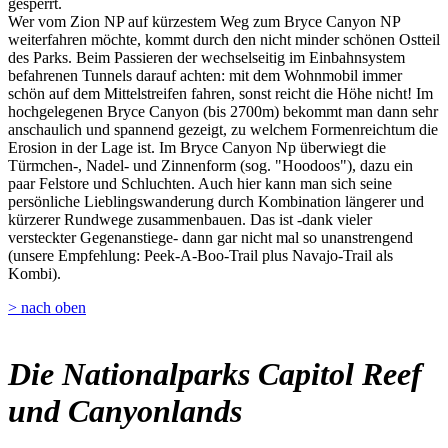
gesperrt.
Wer vom Zion NP auf kürzestem Weg zum Bryce Canyon NP
weiterfahren möchte, kommt durch den nicht minder schönen Ostteil
des Parks. Beim Passieren der wechselseitig im Einbahnsystem
befahrenen Tunnels darauf achten: mit dem Wohnmobil immer
schön auf dem Mittelstreifen fahren, sonst reicht die Höhe nicht! Im
hochgelegenen Bryce Canyon (bis 2700m) bekommt man dann sehr
anschaulich und spannend gezeigt, zu welchem Formenreichtum die
Erosion in der Lage ist. Im Bryce Canyon Np überwiegt die
Türmchen-, Nadel- und Zinnenform (sog. "Hoodoos"), dazu ein
paar Felstore und Schluchten. Auch hier kann man sich seine
persönliche Lieblingswanderung durch Kombination längerer und
kürzerer Rundwege zusammenbauen. Das ist -dank vieler
versteckter Gegenanstiege- dann gar nicht mal so unanstrengend
(unsere Empfehlung: Peek-A-Boo-Trail plus Navajo-Trail als
Kombi).
> nach oben
Die Nationalparks Capitol Reef
und Canyonlands