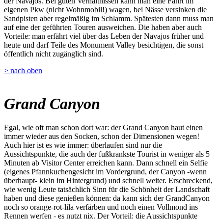
der Navajos. Bei guten Verhältnissen kann man eine Fahrt im
eigenen Pkw (nicht Wohnmobil!) wagen, bei Nässe versinken die
Sandpisten aber regelmäßig im Schlamm. Spätesten dann muss man
auf eine der geführten Touren ausweichen. Die haben aber auch
Vorteile: man erfährt viel über das Leben der Navajos früher und
heute und darf Teile des Monument Valley besichtigen, die sonst
öffentlich nicht zugänglich sind.
> nach oben
Grand Canyon
Egal, wie oft man schon dort war: der Grand Canyon haut einen
immer wieder aus den Socken, schon der Dimensionen wegen!
Auch hier ist es wie immer: überlaufen sind nur die
Aussichtspunkte, die auch der fußkrankste Tourist in weniger als 5
Minuten ab Visitor Center erreichen kann. Dann schnell ein Selfie
(eigenes Pfannkuchengesicht im Vordergrund, der Canyon -wenn
überhaupt- klein im Hintergrund) und schnell weiter. Erschreckend,
wie wenig Leute tatsächlich Sinn für die Schönheit der Landschaft
haben und diese genießen können: da kann sich der GrandCanyon
noch so orange-rot-lila verfärben und noch einen Vollmond ins
Rennen werfen - es nutzt nix. Der Vorteil: die Aussichtspunkte