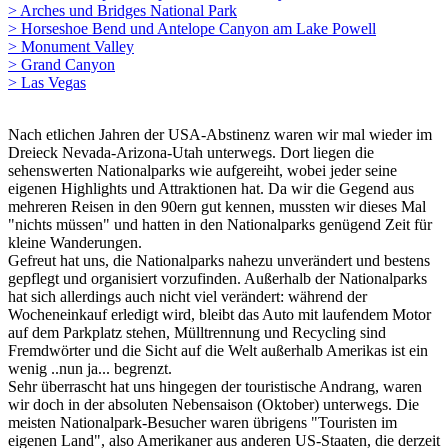
> Arches und Bridges National Park
> Horseshoe Bend und Antelope Canyon am Lake Powell
> Monument Valley
> Grand Canyon
> Las Vegas
Nach etlichen Jahren der USA-Abstinenz waren wir mal wieder im
Dreieck Nevada-Arizona-Utah unterwegs. Dort liegen die
sehenswerten Nationalparks wie aufgereiht, wobei jeder seine
eigenen Highlights und Attraktionen hat. Da wir die Gegend aus
mehreren Reisen in den 90ern gut kennen, mussten wir dieses Mal
"nichts müssen" und hatten in den Nationalparks genügend Zeit für
kleine Wanderungen.
Gefreut hat uns, die Nationalparks nahezu unverändert und bestens
gepflegt und organisiert vorzufinden. Außerhalb der Nationalparks
hat sich allerdings auch nicht viel verändert: während der
Wocheneinkauf erledigt wird, bleibt das Auto mit laufendem Motor
auf dem Parkplatz stehen, Mülltrennung und Recycling sind
Fremdwörter und die Sicht auf die Welt außerhalb Amerikas ist ein
wenig ..nun ja... begrenzt.
Sehr überrascht hat uns hingegen der touristische Andrang, waren
wir doch in der absoluten Nebensaison (Oktober) unterwegs. Die
meisten Nationalpark-Besucher waren übrigens "Touristen im
eigenen Land", also Amerikaner aus anderen US-Staaten, die derzeit