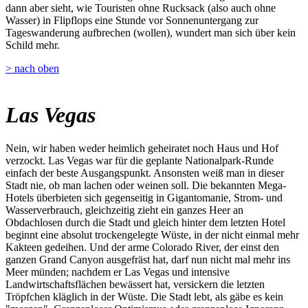
dann aber sieht, wie Touristen ohne Rucksack (also auch ohne
Wasser) in Flipflops eine Stunde vor Sonnenuntergang zur
Tageswanderung aufbrechen (wollen), wundert man sich über kein
Schild mehr.
> nach oben
Las Vegas
Nein, wir haben weder heimlich geheiratet noch Haus und Hof
verzockt. Las Vegas war für die geplante Nationalpark-Runde
einfach der beste Ausgangspunkt. Ansonsten weiß man in dieser
Stadt nie, ob man lachen oder weinen soll. Die bekannten Mega-
Hotels überbieten sich gegenseitig in Gigantomanie, Strom- und
Wasserverbrauch, gleichzeitig zieht ein ganzes Heer an
Obdachlosen durch die Stadt und gleich hinter dem letzten Hotel
beginnt eine absolut trockengelegte Wüste, in der nicht einmal mehr
Kakteen gedeihen. Und der arme Colorado River, der einst den
ganzen Grand Canyon ausgefräst hat, darf nun nicht mal mehr ins
Meer münden; nachdem er Las Vegas und intensive
Landwirtschaftsflächen bewässert hat, versickern die letzten
Tröpfchen kläglich in der Wüste. Die Stadt lebt, als gäbe es kein