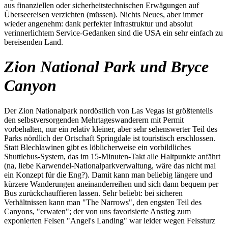
aus finanziellen oder sicherheitstechnischen Erwägungen auf
Überseereisen verzichten (müssen). Nichts Neues, aber immer
wieder angenehm: dank perfekter Infrastruktur und absolut
verinnerlichtem Service-Gedanken sind die USA ein sehr einfach zu
bereisenden Land.
Zion National Park und Bryce
Canyon
Der Zion Nationalpark nordöstlich von Las Vegas ist größtenteils
den selbstversorgenden Mehrtageswanderern mit Permit
vorbehalten, nur ein relativ kleiner, aber sehr sehenswerter Teil des
Parks nördlich der Ortschaft Springdale ist touristisch erschlossen.
Statt Blechlawinen gibt es löblicherweise ein vorbildliches
Shuttlebus-System, das im 15-Minuten-Takt alle Haltpunkte anfährt
(na, liebe Karwendel-Nationalparkverwaltung, wäre das nicht mal
ein Konzept für die Eng?). Damit kann man beliebig längere und
kürzere Wanderungen aneinanderreihen und sich dann bequem per
Bus zurückchauffieren lassen. Sehr beliebt: bei sicheren
Verhältnissen kann man "The Narrows", den engsten Teil des
Canyons, "erwaten"; der von uns favorisierte Anstieg zum
exponierten Felsen "Angel's Landing" war leider wegen Felssturz