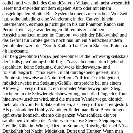
östlich und westlich des GrandCanyon Village sind meist wesentlich
leerer und entweder mit dem eigenen Auto oder mit einem
ausgeklügelten Shuttle-Bus-System bequem zu erreichen. Wer Zeit
hat, sollte unbedingt eine Wanderung in den Canyon hinein
unternehmen, es muss ja nicht gleich bis zur Phantom Ranch sein.
Permit-freie Tageswanderungen führen bis zu schönen
Aussichtspunkten mitten im Canyon, wo sich der Blickwinkel und
das Gefühl für Größe gleich noch mal um ein Vielfaches ändern
(empfehlenswert: der "South Kaibab Trail" zum Skeleton Point, ca.
4h insgesamt).
Für berggewohnte (Vor)Alpenbewohner ist die Schwierigkeitsskala
der Trails gewöhnungsbedürftig: - "easy" bedeutet: durchgehend
aspahltiert, keine Steigung, durchwegs kinderwagen- und
rollstuhltauglich - "moderate": nicht durchgehend geteert, man
könnte stellenweise auf Natur treffen - "difficult": nicht geteert,
möglicherweise mit Steigung/Gefälle, entspräche bei uns einem
Almweg - "very difficult": ein normaler Wanderweg oder Steig;
nachdem in die Schwierigkeitsbewertung auch die Länge der Tour
hineinverwurschtet wird, sind die meisten Wanderwege, die sich
mehr als 2h vom Parkplatz entfernen, als "very difficult" eingestuft.
Als passionierter Hobby-Wanderer findet man diese Bewertungen
ggf. etwas komisch, ebenso die ganzen Warnschilder, die vor
sämtlichen Unbillen der Natur warnen: lose Steine, Steigungen,
Gefälle, Kälte im Winter, Hitze im Sommer, Rutschgefahr bei Nässe,
Dunkelheit bei Nacht, Müdigkeit, Durst und Hunger. Wenn man