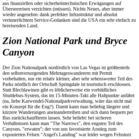
aus finanziellen oder sicherheitstechnischen Erwägungen auf
Überseereisen verzichten (müssen). Nichts Neues, aber immer
wieder angenehm: dank perfekter Infrastruktur und absolut
verinnerlichtem Service-Gedanken sind die USA ein sehr einfach zu
bereisenden Land.
Zion National Park und Bryce
Canyon
Der Zion Nationalpark nordöstlich von Las Vegas ist größtenteils
den selbstversorgenden Mehrtageswanderern mit Permit
vorbehalten, nur ein relativ kleiner, aber sehr sehenswerter Teil des
Parks nördlich der Ortschaft Springdale ist touristisch erschlossen.
Statt Blechlawinen gibt es löblicherweise ein vorbildliches
Shuttlebus-System, das im 15-Minuten-Takt alle Haltpunkte anfährt
(na, liebe Karwendel-Nationalparkverwaltung, wäre das nicht mal
ein Konzept für die Eng?). Damit kann man beliebig längere und
kürzere Wanderungen aneinanderreihen und sich dann bequem per
Bus zurückchauffieren lassen. Sehr beliebt: bei sicheren
Verhältnissen kann man "The Narrows", den engsten Teil des
Canyons, "erwaten"; der von uns favorisierte Anstieg zum
exponierten Felsen "Angel's Landing" war leider wegen Felssturz