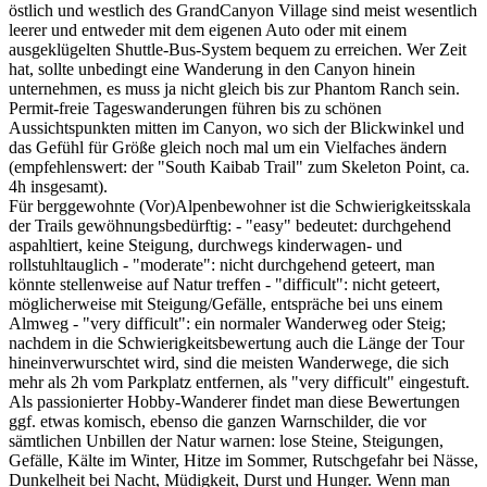
östlich und westlich des GrandCanyon Village sind meist wesentlich
leerer und entweder mit dem eigenen Auto oder mit einem
ausgeklügelten Shuttle-Bus-System bequem zu erreichen. Wer Zeit
hat, sollte unbedingt eine Wanderung in den Canyon hinein
unternehmen, es muss ja nicht gleich bis zur Phantom Ranch sein.
Permit-freie Tageswanderungen führen bis zu schönen
Aussichtspunkten mitten im Canyon, wo sich der Blickwinkel und
das Gefühl für Größe gleich noch mal um ein Vielfaches ändern
(empfehlenswert: der "South Kaibab Trail" zum Skeleton Point, ca.
4h insgesamt).
Für berggewohnte (Vor)Alpenbewohner ist die Schwierigkeitsskala
der Trails gewöhnungsbedürftig: - "easy" bedeutet: durchgehend
aspahltiert, keine Steigung, durchwegs kinderwagen- und
rollstuhltauglich - "moderate": nicht durchgehend geteert, man
könnte stellenweise auf Natur treffen - "difficult": nicht geteert,
möglicherweise mit Steigung/Gefälle, entspräche bei uns einem
Almweg - "very difficult": ein normaler Wanderweg oder Steig;
nachdem in die Schwierigkeitsbewertung auch die Länge der Tour
hineinverwurschtet wird, sind die meisten Wanderwege, die sich
mehr als 2h vom Parkplatz entfernen, als "very difficult" eingestuft.
Als passionierter Hobby-Wanderer findet man diese Bewertungen
ggf. etwas komisch, ebenso die ganzen Warnschilder, die vor
sämtlichen Unbillen der Natur warnen: lose Steine, Steigungen,
Gefälle, Kälte im Winter, Hitze im Sommer, Rutschgefahr bei Nässe,
Dunkelheit bei Nacht, Müdigkeit, Durst und Hunger. Wenn man