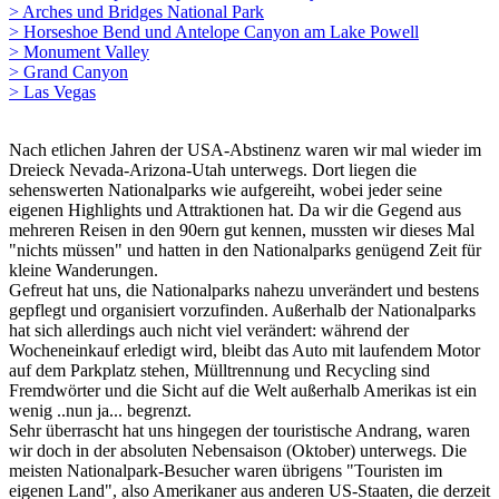
> Arches und Bridges National Park
> Horseshoe Bend und Antelope Canyon am Lake Powell
> Monument Valley
> Grand Canyon
> Las Vegas
Nach etlichen Jahren der USA-Abstinenz waren wir mal wieder im
Dreieck Nevada-Arizona-Utah unterwegs. Dort liegen die
sehenswerten Nationalparks wie aufgereiht, wobei jeder seine
eigenen Highlights und Attraktionen hat. Da wir die Gegend aus
mehreren Reisen in den 90ern gut kennen, mussten wir dieses Mal
"nichts müssen" und hatten in den Nationalparks genügend Zeit für
kleine Wanderungen.
Gefreut hat uns, die Nationalparks nahezu unverändert und bestens
gepflegt und organisiert vorzufinden. Außerhalb der Nationalparks
hat sich allerdings auch nicht viel verändert: während der
Wocheneinkauf erledigt wird, bleibt das Auto mit laufendem Motor
auf dem Parkplatz stehen, Mülltrennung und Recycling sind
Fremdwörter und die Sicht auf die Welt außerhalb Amerikas ist ein
wenig ..nun ja... begrenzt.
Sehr überrascht hat uns hingegen der touristische Andrang, waren
wir doch in der absoluten Nebensaison (Oktober) unterwegs. Die
meisten Nationalpark-Besucher waren übrigens "Touristen im
eigenen Land", also Amerikaner aus anderen US-Staaten, die derzeit