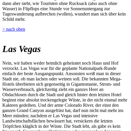
dann aber sieht, wie Touristen ohne Rucksack (also auch ohne
Wasser) in Flipflops eine Stunde vor Sonnenuntergang zur
Tageswanderung aufbrechen (wollen), wundert man sich über kein
Schild mehr.
> nach oben
Las Vegas
Nein, wir haben weder heimlich geheiratet noch Haus und Hof
verzockt. Las Vegas war für die geplante Nationalpark-Runde
einfach der beste Ausgangspunkt. Ansonsten weiß man in dieser
Stadt nie, ob man lachen oder weinen soll. Die bekannten Mega-
Hotels überbieten sich gegenseitig in Gigantomanie, Strom- und
Wasserverbrauch, gleichzeitig zieht ein ganzes Heer an
Obdachlosen durch die Stadt und gleich hinter dem letzten Hotel
beginnt eine absolut trockengelegte Wüste, in der nicht einmal mehr
Kakteen gedeihen. Und der arme Colorado River, der einst den
ganzen Grand Canyon ausgefräst hat, darf nun nicht mal mehr ins
Meer münden; nachdem er Las Vegas und intensive
Landwirtschaftsflächen bewässert hat, versickern die letzten
Tröpfchen kläglich in der Wüste. Die Stadt lebt, als gäbe es kein