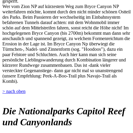
gesperrt.
Wer vom Zion NP auf kürzestem Weg zum Bryce Canyon NP
weiterfahren möchte, kommt durch den nicht minder schönen Ostteil
des Parks. Beim Passieren der wechselseitig im Einbahnsystem
befahrenen Tunnels darauf achten: mit dem Wohnmobil immer
schön auf dem Mittelstreifen fahren, sonst reicht die Höhe nicht! Im
hochgelegenen Bryce Canyon (bis 2700m) bekommt man dann sehr
anschaulich und spannend gezeigt, zu welchem Formenreichtum die
Erosion in der Lage ist. Im Bryce Canyon Np überwiegt die
Türmchen-, Nadel- und Zinnenform (sog. "Hoodoos"), dazu ein
paar Felstore und Schluchten. Auch hier kann man sich seine
persönliche Lieblingswanderung durch Kombination längerer und
kürzerer Rundwege zusammenbauen. Das ist -dank vieler
versteckter Gegenanstiege- dann gar nicht mal so unanstrengend
(unsere Empfehlung: Peek-A-Boo-Trail plus Navajo-Trail als
Kombi).
> nach oben
Die Nationalparks Capitol Reef
und Canyonlands