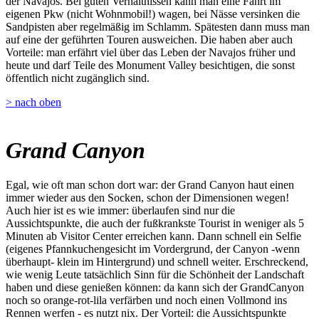
der Navajos. Bei guten Verhältnissen kann man eine Fahrt im
eigenen Pkw (nicht Wohnmobil!) wagen, bei Nässe versinken die
Sandpisten aber regelmäßig im Schlamm. Spätesten dann muss man
auf eine der geführten Touren ausweichen. Die haben aber auch
Vorteile: man erfährt viel über das Leben der Navajos früher und
heute und darf Teile des Monument Valley besichtigen, die sonst
öffentlich nicht zugänglich sind.
> nach oben
Grand Canyon
Egal, wie oft man schon dort war: der Grand Canyon haut einen
immer wieder aus den Socken, schon der Dimensionen wegen!
Auch hier ist es wie immer: überlaufen sind nur die
Aussichtspunkte, die auch der fußkrankste Tourist in weniger als 5
Minuten ab Visitor Center erreichen kann. Dann schnell ein Selfie
(eigenes Pfannkuchengesicht im Vordergrund, der Canyon -wenn
überhaupt- klein im Hintergrund) und schnell weiter. Erschreckend,
wie wenig Leute tatsächlich Sinn für die Schönheit der Landschaft
haben und diese genießen können: da kann sich der GrandCanyon
noch so orange-rot-lila verfärben und noch einen Vollmond ins
Rennen werfen - es nutzt nix. Der Vorteil: die Aussichtspunkte