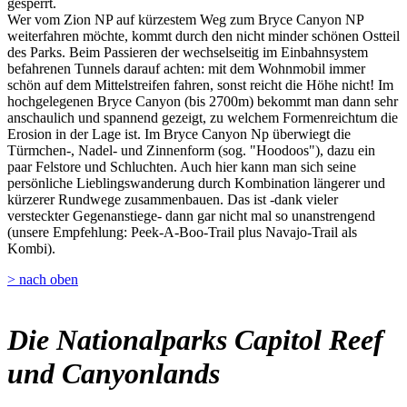
gesperrt.
Wer vom Zion NP auf kürzestem Weg zum Bryce Canyon NP
weiterfahren möchte, kommt durch den nicht minder schönen Ostteil
des Parks. Beim Passieren der wechselseitig im Einbahnsystem
befahrenen Tunnels darauf achten: mit dem Wohnmobil immer
schön auf dem Mittelstreifen fahren, sonst reicht die Höhe nicht! Im
hochgelegenen Bryce Canyon (bis 2700m) bekommt man dann sehr
anschaulich und spannend gezeigt, zu welchem Formenreichtum die
Erosion in der Lage ist. Im Bryce Canyon Np überwiegt die
Türmchen-, Nadel- und Zinnenform (sog. "Hoodoos"), dazu ein
paar Felstore und Schluchten. Auch hier kann man sich seine
persönliche Lieblingswanderung durch Kombination längerer und
kürzerer Rundwege zusammenbauen. Das ist -dank vieler
versteckter Gegenanstiege- dann gar nicht mal so unanstrengend
(unsere Empfehlung: Peek-A-Boo-Trail plus Navajo-Trail als
Kombi).
> nach oben
Die Nationalparks Capitol Reef
und Canyonlands