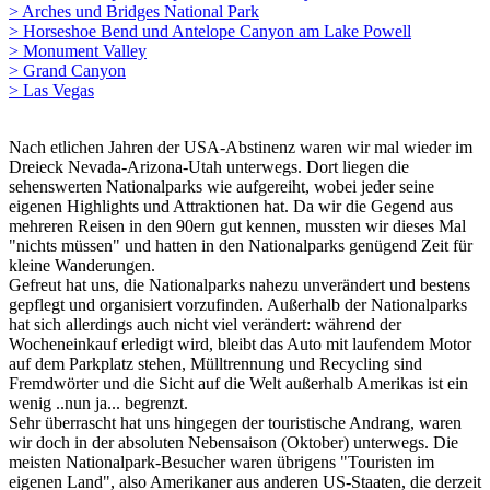
> Arches und Bridges National Park
> Horseshoe Bend und Antelope Canyon am Lake Powell
> Monument Valley
> Grand Canyon
> Las Vegas
Nach etlichen Jahren der USA-Abstinenz waren wir mal wieder im
Dreieck Nevada-Arizona-Utah unterwegs. Dort liegen die
sehenswerten Nationalparks wie aufgereiht, wobei jeder seine
eigenen Highlights und Attraktionen hat. Da wir die Gegend aus
mehreren Reisen in den 90ern gut kennen, mussten wir dieses Mal
"nichts müssen" und hatten in den Nationalparks genügend Zeit für
kleine Wanderungen.
Gefreut hat uns, die Nationalparks nahezu unverändert und bestens
gepflegt und organisiert vorzufinden. Außerhalb der Nationalparks
hat sich allerdings auch nicht viel verändert: während der
Wocheneinkauf erledigt wird, bleibt das Auto mit laufendem Motor
auf dem Parkplatz stehen, Mülltrennung und Recycling sind
Fremdwörter und die Sicht auf die Welt außerhalb Amerikas ist ein
wenig ..nun ja... begrenzt.
Sehr überrascht hat uns hingegen der touristische Andrang, waren
wir doch in der absoluten Nebensaison (Oktober) unterwegs. Die
meisten Nationalpark-Besucher waren übrigens "Touristen im
eigenen Land", also Amerikaner aus anderen US-Staaten, die derzeit