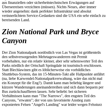
aus finanziellen oder sicherheitstechnischen Erwägungen auf
Überseereisen verzichten (müssen). Nichts Neues, aber immer
wieder angenehm: dank perfekter Infrastruktur und absolut
verinnerlichtem Service-Gedanken sind die USA ein sehr einfach zu
bereisenden Land.
Zion National Park und Bryce
Canyon
Der Zion Nationalpark nordöstlich von Las Vegas ist größtenteils
den selbstversorgenden Mehrtageswanderern mit Permit
vorbehalten, nur ein relativ kleiner, aber sehr sehenswerter Teil des
Parks nördlich der Ortschaft Springdale ist touristisch erschlossen.
Statt Blechlawinen gibt es löblicherweise ein vorbildliches
Shuttlebus-System, das im 15-Minuten-Takt alle Haltpunkte anfährt
(na, liebe Karwendel-Nationalparkverwaltung, wäre das nicht mal
ein Konzept für die Eng?). Damit kann man beliebig längere und
kürzere Wanderungen aneinanderreihen und sich dann bequem per
Bus zurückchauffieren lassen. Sehr beliebt: bei sicheren
Verhältnissen kann man "The Narrows", den engsten Teil des
Canyons, "erwaten"; der von uns favorisierte Anstieg zum
exponierten Felsen "Angel's Landing" war leider wegen Felssturz