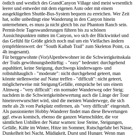
östlich und westlich des GrandCanyon Village sind meist wesentlich
leerer und entweder mit dem eigenen Auto oder mit einem
ausgeklügelten Shuttle-Bus-System bequem zu erreichen. Wer Zeit
hat, sollte unbedingt eine Wanderung in den Canyon hinein
unternehmen, es muss ja nicht gleich bis zur Phantom Ranch sein.
Permit-freie Tageswanderungen führen bis zu schönen
Aussichtspunkten mitten im Canyon, wo sich der Blickwinkel und
das Gefühl für Größe gleich noch mal um ein Vielfaches ändern
(empfehlenswert: der "South Kaibab Trail" zum Skeleton Point, ca.
4h insgesamt).
Für berggewohnte (Vor)Alpenbewohner ist die Schwierigkeitsskala
der Trails gewöhnungsbedürftig: - "easy" bedeutet: durchgehend
aspahltiert, keine Steigung, durchwegs kinderwagen- und
rollstuhltauglich - "moderate": nicht durchgehend geteert, man
könnte stellenweise auf Natur treffen - "difficult": nicht geteert,
möglicherweise mit Steigung/Gefälle, entspräche bei uns einem
Almweg - "very difficult": ein normaler Wanderweg oder Steig;
nachdem in die Schwierigkeitsbewertung auch die Länge der Tour
hineinverwurschtet wird, sind die meisten Wanderwege, die sich
mehr als 2h vom Parkplatz entfernen, als "very difficult" eingestuft.
Als passionierter Hobby-Wanderer findet man diese Bewertungen
ggf. etwas komisch, ebenso die ganzen Warnschilder, die vor
sämtlichen Unbillen der Natur warnen: lose Steine, Steigungen,
Gefälle, Kälte im Winter, Hitze im Sommer, Rutschgefahr bei Nässe,
Dunkelheit bei Nacht, Müdigkeit, Durst und Hunger. Wenn man