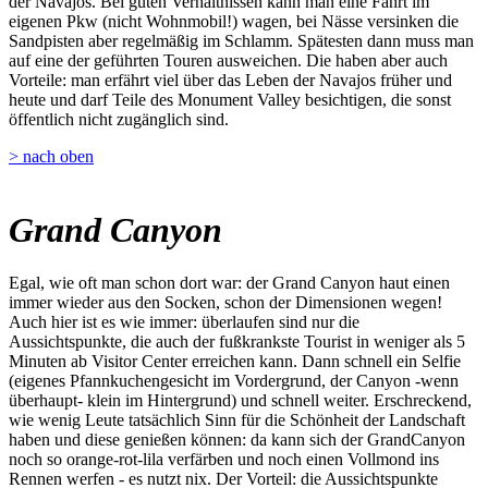
der Navajos. Bei guten Verhältnissen kann man eine Fahrt im
eigenen Pkw (nicht Wohnmobil!) wagen, bei Nässe versinken die
Sandpisten aber regelmäßig im Schlamm. Spätesten dann muss man
auf eine der geführten Touren ausweichen. Die haben aber auch
Vorteile: man erfährt viel über das Leben der Navajos früher und
heute und darf Teile des Monument Valley besichtigen, die sonst
öffentlich nicht zugänglich sind.
> nach oben
Grand Canyon
Egal, wie oft man schon dort war: der Grand Canyon haut einen
immer wieder aus den Socken, schon der Dimensionen wegen!
Auch hier ist es wie immer: überlaufen sind nur die
Aussichtspunkte, die auch der fußkrankste Tourist in weniger als 5
Minuten ab Visitor Center erreichen kann. Dann schnell ein Selfie
(eigenes Pfannkuchengesicht im Vordergrund, der Canyon -wenn
überhaupt- klein im Hintergrund) und schnell weiter. Erschreckend,
wie wenig Leute tatsächlich Sinn für die Schönheit der Landschaft
haben und diese genießen können: da kann sich der GrandCanyon
noch so orange-rot-lila verfärben und noch einen Vollmond ins
Rennen werfen - es nutzt nix. Der Vorteil: die Aussichtspunkte