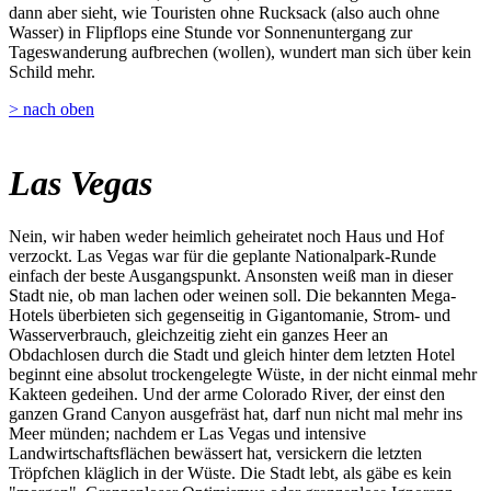
dann aber sieht, wie Touristen ohne Rucksack (also auch ohne
Wasser) in Flipflops eine Stunde vor Sonnenuntergang zur
Tageswanderung aufbrechen (wollen), wundert man sich über kein
Schild mehr.
> nach oben
Las Vegas
Nein, wir haben weder heimlich geheiratet noch Haus und Hof
verzockt. Las Vegas war für die geplante Nationalpark-Runde
einfach der beste Ausgangspunkt. Ansonsten weiß man in dieser
Stadt nie, ob man lachen oder weinen soll. Die bekannten Mega-
Hotels überbieten sich gegenseitig in Gigantomanie, Strom- und
Wasserverbrauch, gleichzeitig zieht ein ganzes Heer an
Obdachlosen durch die Stadt und gleich hinter dem letzten Hotel
beginnt eine absolut trockengelegte Wüste, in der nicht einmal mehr
Kakteen gedeihen. Und der arme Colorado River, der einst den
ganzen Grand Canyon ausgefräst hat, darf nun nicht mal mehr ins
Meer münden; nachdem er Las Vegas und intensive
Landwirtschaftsflächen bewässert hat, versickern die letzten
Tröpfchen kläglich in der Wüste. Die Stadt lebt, als gäbe es kein