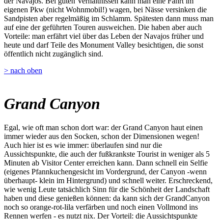
der Navajos. Bei guten Verhältnissen kann man eine Fahrt im
eigenen Pkw (nicht Wohnmobil!) wagen, bei Nässe versinken die
Sandpisten aber regelmäßig im Schlamm. Spätesten dann muss man
auf eine der geführten Touren ausweichen. Die haben aber auch
Vorteile: man erfährt viel über das Leben der Navajos früher und
heute und darf Teile des Monument Valley besichtigen, die sonst
öffentlich nicht zugänglich sind.
> nach oben
Grand Canyon
Egal, wie oft man schon dort war: der Grand Canyon haut einen
immer wieder aus den Socken, schon der Dimensionen wegen!
Auch hier ist es wie immer: überlaufen sind nur die
Aussichtspunkte, die auch der fußkrankste Tourist in weniger als 5
Minuten ab Visitor Center erreichen kann. Dann schnell ein Selfie
(eigenes Pfannkuchengesicht im Vordergrund, der Canyon -wenn
überhaupt- klein im Hintergrund) und schnell weiter. Erschreckend,
wie wenig Leute tatsächlich Sinn für die Schönheit der Landschaft
haben und diese genießen können: da kann sich der GrandCanyon
noch so orange-rot-lila verfärben und noch einen Vollmond ins
Rennen werfen - es nutzt nix. Der Vorteil: die Aussichtspunkte