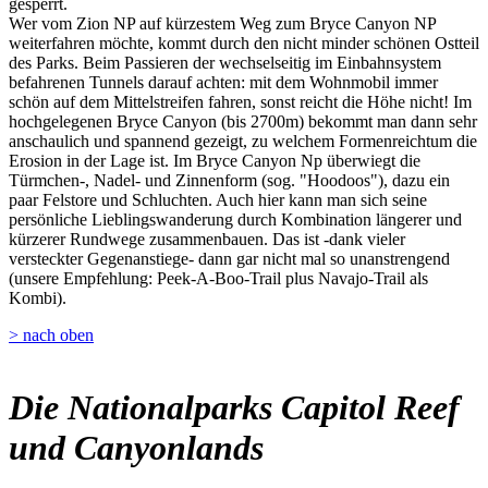
gesperrt.
Wer vom Zion NP auf kürzestem Weg zum Bryce Canyon NP
weiterfahren möchte, kommt durch den nicht minder schönen Ostteil
des Parks. Beim Passieren der wechselseitig im Einbahnsystem
befahrenen Tunnels darauf achten: mit dem Wohnmobil immer
schön auf dem Mittelstreifen fahren, sonst reicht die Höhe nicht! Im
hochgelegenen Bryce Canyon (bis 2700m) bekommt man dann sehr
anschaulich und spannend gezeigt, zu welchem Formenreichtum die
Erosion in der Lage ist. Im Bryce Canyon Np überwiegt die
Türmchen-, Nadel- und Zinnenform (sog. "Hoodoos"), dazu ein
paar Felstore und Schluchten. Auch hier kann man sich seine
persönliche Lieblingswanderung durch Kombination längerer und
kürzerer Rundwege zusammenbauen. Das ist -dank vieler
versteckter Gegenanstiege- dann gar nicht mal so unanstrengend
(unsere Empfehlung: Peek-A-Boo-Trail plus Navajo-Trail als
Kombi).
> nach oben
Die Nationalparks Capitol Reef
und Canyonlands