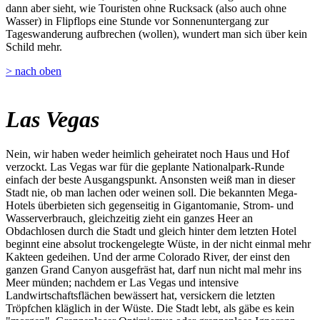
dann aber sieht, wie Touristen ohne Rucksack (also auch ohne
Wasser) in Flipflops eine Stunde vor Sonnenuntergang zur
Tageswanderung aufbrechen (wollen), wundert man sich über kein
Schild mehr.
> nach oben
Las Vegas
Nein, wir haben weder heimlich geheiratet noch Haus und Hof
verzockt. Las Vegas war für die geplante Nationalpark-Runde
einfach der beste Ausgangspunkt. Ansonsten weiß man in dieser
Stadt nie, ob man lachen oder weinen soll. Die bekannten Mega-
Hotels überbieten sich gegenseitig in Gigantomanie, Strom- und
Wasserverbrauch, gleichzeitig zieht ein ganzes Heer an
Obdachlosen durch die Stadt und gleich hinter dem letzten Hotel
beginnt eine absolut trockengelegte Wüste, in der nicht einmal mehr
Kakteen gedeihen. Und der arme Colorado River, der einst den
ganzen Grand Canyon ausgefräst hat, darf nun nicht mal mehr ins
Meer münden; nachdem er Las Vegas und intensive
Landwirtschaftsflächen bewässert hat, versickern die letzten
Tröpfchen kläglich in der Wüste. Die Stadt lebt, als gäbe es kein