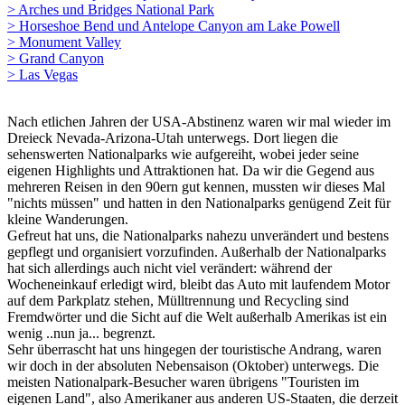
> Arches und Bridges National Park
> Horseshoe Bend und Antelope Canyon am Lake Powell
> Monument Valley
> Grand Canyon
> Las Vegas
Nach etlichen Jahren der USA-Abstinenz waren wir mal wieder im
Dreieck Nevada-Arizona-Utah unterwegs. Dort liegen die
sehenswerten Nationalparks wie aufgereiht, wobei jeder seine
eigenen Highlights und Attraktionen hat. Da wir die Gegend aus
mehreren Reisen in den 90ern gut kennen, mussten wir dieses Mal
"nichts müssen" und hatten in den Nationalparks genügend Zeit für
kleine Wanderungen.
Gefreut hat uns, die Nationalparks nahezu unverändert und bestens
gepflegt und organisiert vorzufinden. Außerhalb der Nationalparks
hat sich allerdings auch nicht viel verändert: während der
Wocheneinkauf erledigt wird, bleibt das Auto mit laufendem Motor
auf dem Parkplatz stehen, Mülltrennung und Recycling sind
Fremdwörter und die Sicht auf die Welt außerhalb Amerikas ist ein
wenig ..nun ja... begrenzt.
Sehr überrascht hat uns hingegen der touristische Andrang, waren
wir doch in der absoluten Nebensaison (Oktober) unterwegs. Die
meisten Nationalpark-Besucher waren übrigens "Touristen im
eigenen Land", also Amerikaner aus anderen US-Staaten, die derzeit