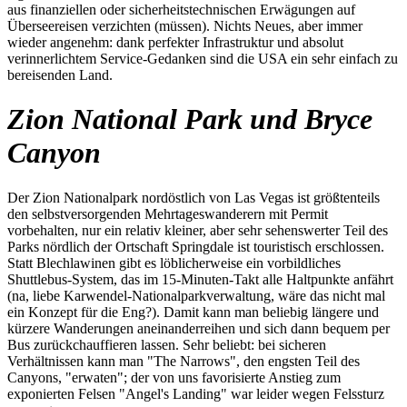
aus finanziellen oder sicherheitstechnischen Erwägungen auf
Überseereisen verzichten (müssen). Nichts Neues, aber immer
wieder angenehm: dank perfekter Infrastruktur und absolut
verinnerlichtem Service-Gedanken sind die USA ein sehr einfach zu
bereisenden Land.
Zion National Park und Bryce
Canyon
Der Zion Nationalpark nordöstlich von Las Vegas ist größtenteils
den selbstversorgenden Mehrtageswanderern mit Permit
vorbehalten, nur ein relativ kleiner, aber sehr sehenswerter Teil des
Parks nördlich der Ortschaft Springdale ist touristisch erschlossen.
Statt Blechlawinen gibt es löblicherweise ein vorbildliches
Shuttlebus-System, das im 15-Minuten-Takt alle Haltpunkte anfährt
(na, liebe Karwendel-Nationalparkverwaltung, wäre das nicht mal
ein Konzept für die Eng?). Damit kann man beliebig längere und
kürzere Wanderungen aneinanderreihen und sich dann bequem per
Bus zurückchauffieren lassen. Sehr beliebt: bei sicheren
Verhältnissen kann man "The Narrows", den engsten Teil des
Canyons, "erwaten"; der von uns favorisierte Anstieg zum
exponierten Felsen "Angel's Landing" war leider wegen Felssturz