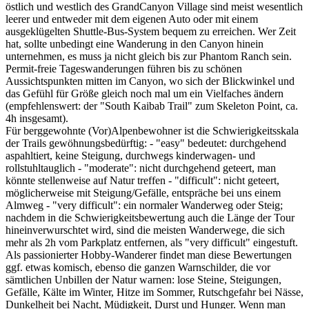
östlich und westlich des GrandCanyon Village sind meist wesentlich
leerer und entweder mit dem eigenen Auto oder mit einem
ausgeklügelten Shuttle-Bus-System bequem zu erreichen. Wer Zeit
hat, sollte unbedingt eine Wanderung in den Canyon hinein
unternehmen, es muss ja nicht gleich bis zur Phantom Ranch sein.
Permit-freie Tageswanderungen führen bis zu schönen
Aussichtspunkten mitten im Canyon, wo sich der Blickwinkel und
das Gefühl für Größe gleich noch mal um ein Vielfaches ändern
(empfehlenswert: der "South Kaibab Trail" zum Skeleton Point, ca.
4h insgesamt).
Für berggewohnte (Vor)Alpenbewohner ist die Schwierigkeitsskala
der Trails gewöhnungsbedürftig: - "easy" bedeutet: durchgehend
aspahltiert, keine Steigung, durchwegs kinderwagen- und
rollstuhltauglich - "moderate": nicht durchgehend geteert, man
könnte stellenweise auf Natur treffen - "difficult": nicht geteert,
möglicherweise mit Steigung/Gefälle, entspräche bei uns einem
Almweg - "very difficult": ein normaler Wanderweg oder Steig;
nachdem in die Schwierigkeitsbewertung auch die Länge der Tour
hineinverwurschtet wird, sind die meisten Wanderwege, die sich
mehr als 2h vom Parkplatz entfernen, als "very difficult" eingestuft.
Als passionierter Hobby-Wanderer findet man diese Bewertungen
ggf. etwas komisch, ebenso die ganzen Warnschilder, die vor
sämtlichen Unbillen der Natur warnen: lose Steine, Steigungen,
Gefälle, Kälte im Winter, Hitze im Sommer, Rutschgefahr bei Nässe,
Dunkelheit bei Nacht, Müdigkeit, Durst und Hunger. Wenn man