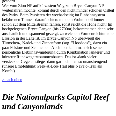
gesperrt.
Wer vom Zion NP auf kürzestem Weg zum Bryce Canyon NP
weiterfahren möchte, kommt durch den nicht minder schönen Ostteil
des Parks. Beim Passieren der wechselseitig im Einbahnsystem
befahrenen Tunnels darauf achten: mit dem Wohnmobil immer
schön auf dem Mittelstreifen fahren, sonst reicht die Höhe nicht! Im
hochgelegenen Bryce Canyon (bis 2700m) bekommt man dann sehr
anschaulich und spannend gezeigt, zu welchem Formenreichtum die
Erosion in der Lage ist. Im Bryce Canyon Np überwiegt die
Türmchen-, Nadel- und Zinnenform (sog. "Hoodoos"), dazu ein
paar Felstore und Schluchten. Auch hier kann man sich seine
persönliche Lieblingswanderung durch Kombination längerer und
kürzerer Rundwege zusammenbauen. Das ist -dank vieler
versteckter Gegenanstiege- dann gar nicht mal so unanstrengend
(unsere Empfehlung: Peek-A-Boo-Trail plus Navajo-Trail als
Kombi).
> nach oben
Die Nationalparks Capitol Reef
und Canyonlands