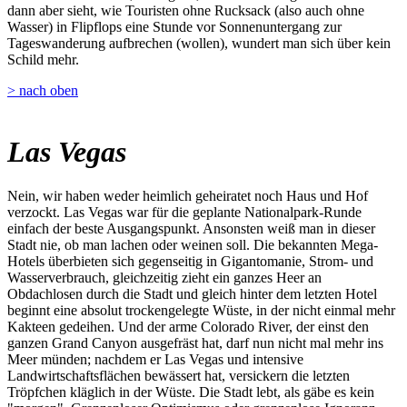
dann aber sieht, wie Touristen ohne Rucksack (also auch ohne
Wasser) in Flipflops eine Stunde vor Sonnenuntergang zur
Tageswanderung aufbrechen (wollen), wundert man sich über kein
Schild mehr.
> nach oben
Las Vegas
Nein, wir haben weder heimlich geheiratet noch Haus und Hof
verzockt. Las Vegas war für die geplante Nationalpark-Runde
einfach der beste Ausgangspunkt. Ansonsten weiß man in dieser
Stadt nie, ob man lachen oder weinen soll. Die bekannten Mega-
Hotels überbieten sich gegenseitig in Gigantomanie, Strom- und
Wasserverbrauch, gleichzeitig zieht ein ganzes Heer an
Obdachlosen durch die Stadt und gleich hinter dem letzten Hotel
beginnt eine absolut trockengelegte Wüste, in der nicht einmal mehr
Kakteen gedeihen. Und der arme Colorado River, der einst den
ganzen Grand Canyon ausgefräst hat, darf nun nicht mal mehr ins
Meer münden; nachdem er Las Vegas und intensive
Landwirtschaftsflächen bewässert hat, versickern die letzten
Tröpfchen kläglich in der Wüste. Die Stadt lebt, als gäbe es kein