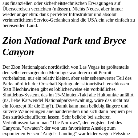
aus finanziellen oder sicherheitstechnischen Erwägungen auf
Überseereisen verzichten (müssen). Nichts Neues, aber immer
wieder angenehm: dank perfekter Infrastruktur und absolut
verinnerlichtem Service-Gedanken sind die USA ein sehr einfach zu
bereisenden Land.
Zion National Park und Bryce
Canyon
Der Zion Nationalpark nordöstlich von Las Vegas ist größtenteils
den selbstversorgenden Mehrtageswanderern mit Permit
vorbehalten, nur ein relativ kleiner, aber sehr sehenswerter Teil des
Parks nördlich der Ortschaft Springdale ist touristisch erschlossen.
Statt Blechlawinen gibt es löblicherweise ein vorbildliches
Shuttlebus-System, das im 15-Minuten-Takt alle Haltpunkte anfährt
(na, liebe Karwendel-Nationalparkverwaltung, wäre das nicht mal
ein Konzept für die Eng?). Damit kann man beliebig längere und
kürzere Wanderungen aneinanderreihen und sich dann bequem per
Bus zurückchauffieren lassen. Sehr beliebt: bei sicheren
Verhältnissen kann man "The Narrows", den engsten Teil des
Canyons, "erwaten"; der von uns favorisierte Anstieg zum
exponierten Felsen "Angel's Landing" war leider wegen Felssturz