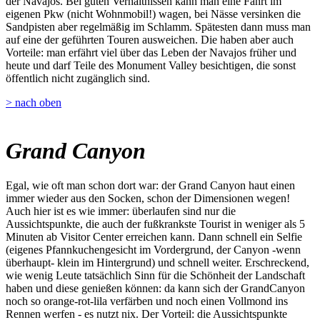
der Navajos. Bei guten Verhältnissen kann man eine Fahrt im
eigenen Pkw (nicht Wohnmobil!) wagen, bei Nässe versinken die
Sandpisten aber regelmäßig im Schlamm. Spätesten dann muss man
auf eine der geführten Touren ausweichen. Die haben aber auch
Vorteile: man erfährt viel über das Leben der Navajos früher und
heute und darf Teile des Monument Valley besichtigen, die sonst
öffentlich nicht zugänglich sind.
> nach oben
Grand Canyon
Egal, wie oft man schon dort war: der Grand Canyon haut einen
immer wieder aus den Socken, schon der Dimensionen wegen!
Auch hier ist es wie immer: überlaufen sind nur die
Aussichtspunkte, die auch der fußkrankste Tourist in weniger als 5
Minuten ab Visitor Center erreichen kann. Dann schnell ein Selfie
(eigenes Pfannkuchengesicht im Vordergrund, der Canyon -wenn
überhaupt- klein im Hintergrund) und schnell weiter. Erschreckend,
wie wenig Leute tatsächlich Sinn für die Schönheit der Landschaft
haben und diese genießen können: da kann sich der GrandCanyon
noch so orange-rot-lila verfärben und noch einen Vollmond ins
Rennen werfen - es nutzt nix. Der Vorteil: die Aussichtspunkte