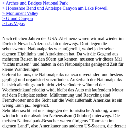
> Arches und Bridges National Park
> Horseshoe Bend und Antelope Canyon am Lake Powell
> Monument Valley
> Grand Canyon
> Las Vegas
Nach etlichen Jahren der USA-Abstinenz waren wir mal wieder im
Dreieck Nevada-Arizona-Utah unterwegs. Dort liegen die
sehenswerten Nationalparks wie aufgereiht, wobei jeder seine
eigenen Highlights und Attraktionen hat. Da wir die Gegend aus
mehreren Reisen in den 90ern gut kennen, mussten wir dieses Mal
"nichts müssen" und hatten in den Nationalparks genügend Zeit für
kleine Wanderungen.
Gefreut hat uns, die Nationalparks nahezu unverändert und bestens
gepflegt und organisiert vorzufinden. Außerhalb der Nationalparks
hat sich allerdings auch nicht viel verändert: während der
Wocheneinkauf erledigt wird, bleibt das Auto mit laufendem Motor
auf dem Parkplatz stehen, Mülltrennung und Recycling sind
Fremdwörter und die Sicht auf die Welt außerhalb Amerikas ist ein
wenig ..nun ja... begrenzt.
Sehr überrascht hat uns hingegen der touristische Andrang, waren
wir doch in der absoluten Nebensaison (Oktober) unterwegs. Die
meisten Nationalpark-Besucher waren übrigens "Touristen im
eigenen Land", also Amerikaner aus anderen US-Staaten, die derzeit