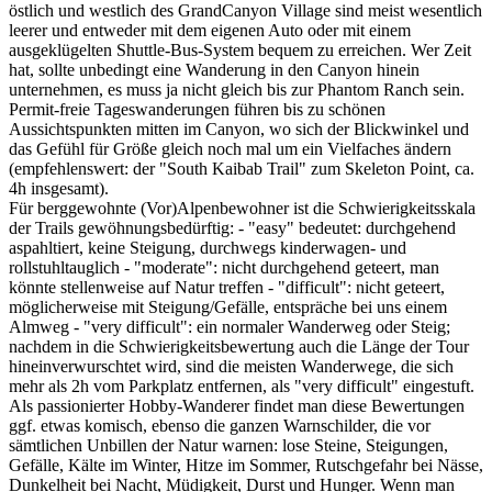
östlich und westlich des GrandCanyon Village sind meist wesentlich
leerer und entweder mit dem eigenen Auto oder mit einem
ausgeklügelten Shuttle-Bus-System bequem zu erreichen. Wer Zeit
hat, sollte unbedingt eine Wanderung in den Canyon hinein
unternehmen, es muss ja nicht gleich bis zur Phantom Ranch sein.
Permit-freie Tageswanderungen führen bis zu schönen
Aussichtspunkten mitten im Canyon, wo sich der Blickwinkel und
das Gefühl für Größe gleich noch mal um ein Vielfaches ändern
(empfehlenswert: der "South Kaibab Trail" zum Skeleton Point, ca.
4h insgesamt).
Für berggewohnte (Vor)Alpenbewohner ist die Schwierigkeitsskala
der Trails gewöhnungsbedürftig: - "easy" bedeutet: durchgehend
aspahltiert, keine Steigung, durchwegs kinderwagen- und
rollstuhltauglich - "moderate": nicht durchgehend geteert, man
könnte stellenweise auf Natur treffen - "difficult": nicht geteert,
möglicherweise mit Steigung/Gefälle, entspräche bei uns einem
Almweg - "very difficult": ein normaler Wanderweg oder Steig;
nachdem in die Schwierigkeitsbewertung auch die Länge der Tour
hineinverwurschtet wird, sind die meisten Wanderwege, die sich
mehr als 2h vom Parkplatz entfernen, als "very difficult" eingestuft.
Als passionierter Hobby-Wanderer findet man diese Bewertungen
ggf. etwas komisch, ebenso die ganzen Warnschilder, die vor
sämtlichen Unbillen der Natur warnen: lose Steine, Steigungen,
Gefälle, Kälte im Winter, Hitze im Sommer, Rutschgefahr bei Nässe,
Dunkelheit bei Nacht, Müdigkeit, Durst und Hunger. Wenn man