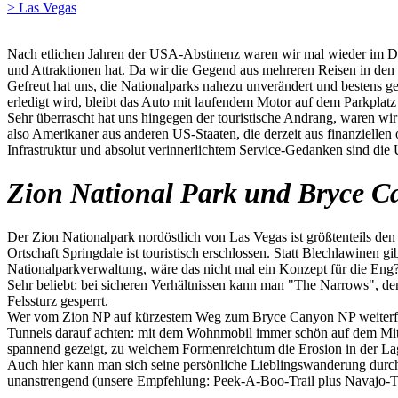
> Las Vegas
Nach etlichen Jahren der USA-Abstinenz waren wir mal wieder im Dre
und Attraktionen hat. Da wir die Gegend aus mehreren Reisen in den
Gefreut hat uns, die Nationalparks nahezu unverändert und bestens ge
erledigt wird, bleibt das Auto mit laufendem Motor auf dem Parkplatz
Sehr überrascht hat uns hingegen der touristische Andrang, waren w
also Amerikaner aus anderen US-Staaten, die derzeit aus finanzielle
Infrastruktur und absolut verinnerlichtem Service-Gedanken sind die
Zion National Park und Bryce C
Der Zion Nationalpark nordöstlich von Las Vegas ist größtenteils den 
Ortschaft Springdale ist touristisch erschlossen. Statt Blechlawinen g
Nationalparkverwaltung, wäre das nicht mal ein Konzept für die Eng
Sehr beliebt: bei sicheren Verhältnissen kann man "The Narrows", de
Felssturz gesperrt.
Wer vom Zion NP auf kürzestem Weg zum Bryce Canyon NP weiterfahr
Tunnels darauf achten: mit dem Wohnmobil immer schön auf dem Mitt
spannend gezeigt, zu welchem Formenreichtum die Erosion in der La
Auch hier kann man sich seine persönliche Lieblingswanderung durc
unanstrengend (unsere Empfehlung: Peek-A-Boo-Trail plus Navajo-Tr