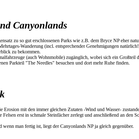
 und Canyonlands
nsatz zu so gut erschlossenen Parks wie z.B. dem Bryce NP eher naturb
Mehrtages-Wanderung (incl. entsprechender Genehmigungen natürlich!).
rblick zu bekommen.
lfahrzeuge (auch Wohnmobile) zugänglich, wobei sich ein Großteil der
egenen Parkteil "The Needles" besuchen und dort mehr Ruhe finden.
rk
die Erosion mit den immer gleichen Zutaten -Wind und Wasser- zustande
Felsen erst in schmale Steinfächer zerlegt und anschließend an den S
wenn man fertig ist, liegt der Canyonlands NP ja gleich gegenüber.