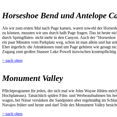
Horseshoe Bend und Antelope C
Als wir zum ersten Mal nach Page kamen, waren sowohl der Horsesho
zu können, mussten wir uns durch halb Page fragen. Das ist heute ni
durch Springfluten- nicht mehr in den Canyon. Auch der "Horseshoe 
ein paar Minuten vom Parkplatz weg, schon ist man allein und hat sei
Eher ärgerlich: die Attraktionen rund um Page gehören wie gesagt nich
Zugang zum großen Stausee Lake Powell inzwischen kostenpflichtig 
> nach oben
Monument Valley
Pflichtprogramm für jeden, der sich mal wie John Wayne fühlen möch
Hochplateaus). Tatsächlich spülen Film- und Werbeaufnahmen bis heu
wagen, bei Nässe versinken die Sandpisten aber regelmäßig im Schla
Navajos früher und heute und darf Teile des Monument Valley besichtig
> nach oben