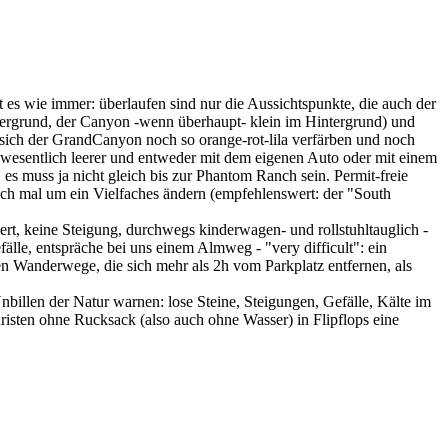
es wie immer: überlaufen sind nur die Aussichtspunkte, die auch der
rdergrund, der Canyon -wenn überhaupt- klein im Hintergrund) und
 sich der GrandCanyon noch so orange-rot-lila verfärben und noch
t wesentlich leerer und entweder mit dem eigenen Auto oder mit einem
s muss ja nicht gleich bis zur Phantom Ranch sein. Permit-freie
ch mal um ein Vielfaches ändern (empfehlenswert: der "South
rt, keine Steigung, durchwegs kinderwagen- und rollstuhltauglich -
fälle, entspräche bei uns einem Almweg - "very difficult": ein
n Wanderwege, die sich mehr als 2h vom Parkplatz entfernen, als
billen der Natur warnen: lose Steine, Steigungen, Gefälle, Kälte im
isten ohne Rucksack (also auch ohne Wasser) in Flipflops eine