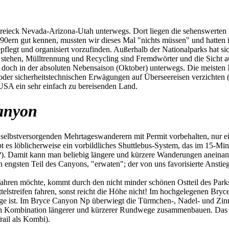
ieck Nevada-Arizona-Utah unterwegs. Dort liegen die sehenswerten Na
 90ern gut kennen, mussten wir dieses Mal "nichts müssen" und hatten
pflegt und organisiert vorzufinden. Außerhalb der Nationalparks hat si
 stehen, Mülltrennung und Recycling sind Fremdwörter und die Sicht auf
ir doch in der absoluten Nebensaison (Oktober) unterwegs. Die meiste
n oder sicherheitstechnischen Erwägungen auf Überseereisen verzichte
 USA ein sehr einfach zu bereisenden Land.
anyon
selbstversorgenden Mehrtageswanderern mit Permit vorbehalten, nur ein 
ibt es löblicherweise ein vorbildliches Shuttlebus-System, das im 15-Mi
?). Damit kann man beliebig längere und kürzere Wanderungen aneinan
n engsten Teil des Canyons, "erwaten"; der von uns favorisierte Anst
en möchte, kommt durch den nicht minder schönen Ostteil des Parks.
elstreifen fahren, sonst reicht die Höhe nicht! Im hochgelegenen Br
ge ist. Im Bryce Canyon Np überwiegt die Türmchen-, Nadel- und Zinn
h Kombination längerer und kürzerer Rundwege zusammenbauen. Das ist 
ail als Kombi).