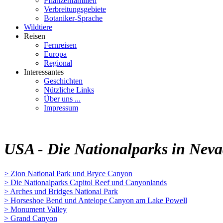
Pflanzenfamilien
Verbreitungsgebiete
Botaniker-Sprache
Wildtiere
Reisen
Fernreisen
Europa
Regional
Interessantes
Geschichten
Nützliche Links
Über uns ...
Impressum
USA - Die Nationalparks in Neva
> Zion National Park und Bryce Canyon
> Die Nationalparks Capitol Reef und Canyonlands
> Arches und Bridges National Park
> Horseshoe Bend und Antelope Canyon am Lake Powell
> Monument Valley
> Grand Canyon