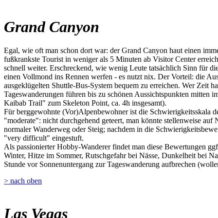
Grand Canyon
Egal, wie oft man schon dort war: der Grand Canyon haut einen imme
fußkrankste Tourist in weniger als 5 Minuten ab Visitor Center erre
schnell weiter. Erschreckend, wie wenig Leute tatsächlich Sinn für 
einen Vollmond ins Rennen werfen - es nutzt nix. Der Vorteil: die A
ausgeklügelten Shuttle-Bus-System bequem zu erreichen. Wer Zeit hat
Tageswanderungen führen bis zu schönen Aussichtspunkten mitten im
Kaibab Trail" zum Skeleton Point, ca. 4h insgesamt).
Für berggewohnte (Vor)Alpenbewohner ist die Schwierigkeitsskala der
"moderate": nicht durchgehend geteert, man könnte stellenweise auf Nat
normaler Wanderweg oder Steig; nachdem in die Schwierigkeitsbewert
"very difficult" eingestuft.
Als passionierter Hobby-Wanderer findet man diese Bewertungen ggf. 
Winter, Hitze im Sommer, Rutschgefahr bei Nässe, Dunkelheit bei Na
Stunde vor Sonnenuntergang zur Tageswanderung aufbrechen (wollen)
> nach oben
Las Vegas