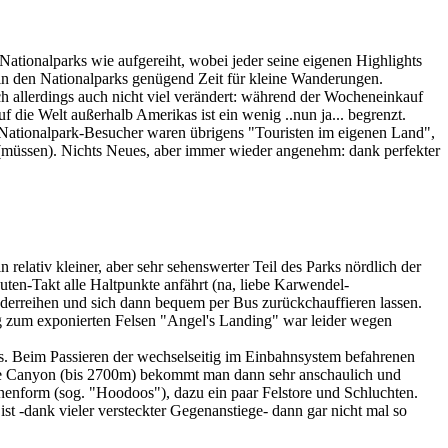
tionalparks wie aufgereiht, wobei jeder seine eigenen Highlights
 in den Nationalparks genügend Zeit für kleine Wanderungen.
ch allerdings auch nicht viel verändert: während der Wocheneinkauf
 die Welt außerhalb Amerikas ist ein wenig ..nun ja... begrenzt.
n Nationalpark-Besucher waren übrigens "Touristen im eigenen Land",
n (müssen). Nichts Neues, aber immer wieder angenehm: dank perfekter
relativ kleiner, aber sehr sehenswerter Teil des Parks nördlich der
nuten-Takt alle Haltpunkte anfährt (na, liebe Karwendel-
derreihen und sich dann bequem per Bus zurückchauffieren lassen.
ieg zum exponierten Felsen "Angel's Landing" war leider wegen
 Beim Passieren der wechselseitig im Einbahnsystem befahrenen
yce Canyon (bis 2700m) bekommt man dann sehr anschaulich und
enform (sog. "Hoodoos"), dazu ein paar Felstore und Schluchten.
-dank vieler versteckter Gegenanstiege- dann gar nicht mal so