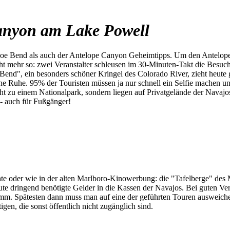
anyon am Lake Powell
e Bend als auch der Antelope Canyon Geheimtipps. Um den Antelope C
cht mehr so: zwei Veranstalter schleusen im 30-Minuten-Takt die Besuc
Bend", ein besonders schöner Kringel des Colorado River, zieht heut
ne Ruhe. 95% der Touristen müssen ja nur schnell ein Selfie machen und
t zu einem Nationalpark, sondern liegen auf Privatgelände der Navajos.
- auch für Fußgänger!
te oder wie in der alten Marlboro-Kinowerbung: die "Tafelberge" des 
te dringend benötigte Gelder in die Kassen der Navajos. Bei guten Ve
mm. Spätesten dann muss man auf eine der geführten Touren ausweichen.
en, die sonst öffentlich nicht zugänglich sind.