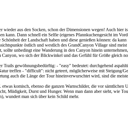
r wieder aus den Socken, schon der Dimensionen wegen! Auch hier ist 
ichen kann. Dann schnell ein Selfie (eigenes Pfannkuchengesicht im Vo
die Schönheit der Landschaft haben und diese genießen können: da kann
ussichtspunkte östlich und westlich des GrandCanyon Village sind meis
, sollte unbedingt eine Wanderung in den Canyon hinein unternehmen, e
 Canyon, wo sich der Blickwinkel und das Gefühl für Größe gleich no
 Trails gewöhnungsbedürftig: - "easy" bedeutet: durchgehend aspahltie
ur treffen - "difficult": nicht geteert, möglicherweise mit Steigung/Ge
ung auch die Länge der Tour hineinverwurschtet wird, sind die meiste
etwas komisch, ebenso die ganzen Warnschilder, die vor sämtlichen Un
cht, Müdigkeit, Durst und Hunger. Wenn man dann aber sieht, wie Tour
, wundert man sich über kein Schild mehr.