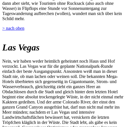
dann aber sieht, wie Touristen ohne Rucksack (also auch ohne
Wasser) in Flipflops eine Stunde vor Sonnenuntergang zur
Tageswanderung aufbrechen (wollen), wundert man sich über kein
Schild mehr.
> nach oben
Las Vegas
Nein, wir haben weder heimlich geheiratet noch Haus und Hof
verzockt. Las Vegas war für die geplante Nationalpark-Runde
einfach der beste Ausgangspunkt. Ansonsten weiß man in dieser
Stadt nie, ob man lachen oder weinen soll. Die bekannten Mega-
Hotels überbieten sich gegenseitig in Gigantomanie, Strom- und
Wasserverbrauch, gleichzeitig zieht ein ganzes Heer an
Obdachlosen durch die Stadt und gleich hinter dem letzten Hotel
beginnt eine absolut trockengelegte Wüste, in der nicht einmal mehr
Kakteen gedeihen. Und der arme Colorado River, der einst den
ganzen Grand Canyon ausgefräst hat, darf nun nicht mal mehr ins
Meer münden; nachdem er Las Vegas und intensive
Landwirtschaftsflächen bewässert hat, versickern die letzten
Tröpfchen kläglich in der Wüste. Die Stadt lebt, als gäbe es kein