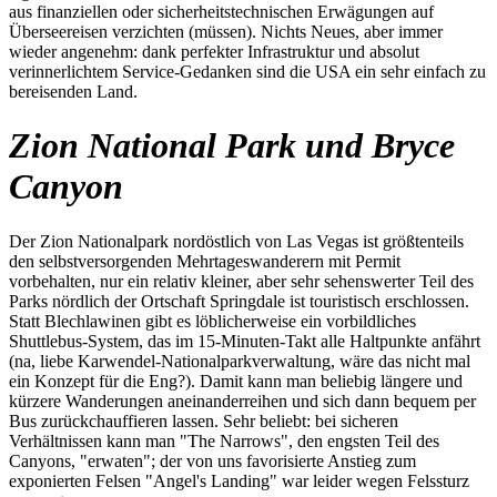
aus finanziellen oder sicherheitstechnischen Erwägungen auf
Überseereisen verzichten (müssen). Nichts Neues, aber immer
wieder angenehm: dank perfekter Infrastruktur und absolut
verinnerlichtem Service-Gedanken sind die USA ein sehr einfach zu
bereisenden Land.
Zion National Park und Bryce
Canyon
Der Zion Nationalpark nordöstlich von Las Vegas ist größtenteils
den selbstversorgenden Mehrtageswanderern mit Permit
vorbehalten, nur ein relativ kleiner, aber sehr sehenswerter Teil des
Parks nördlich der Ortschaft Springdale ist touristisch erschlossen.
Statt Blechlawinen gibt es löblicherweise ein vorbildliches
Shuttlebus-System, das im 15-Minuten-Takt alle Haltpunkte anfährt
(na, liebe Karwendel-Nationalparkverwaltung, wäre das nicht mal
ein Konzept für die Eng?). Damit kann man beliebig längere und
kürzere Wanderungen aneinanderreihen und sich dann bequem per
Bus zurückchauffieren lassen. Sehr beliebt: bei sicheren
Verhältnissen kann man "The Narrows", den engsten Teil des
Canyons, "erwaten"; der von uns favorisierte Anstieg zum
exponierten Felsen "Angel's Landing" war leider wegen Felssturz