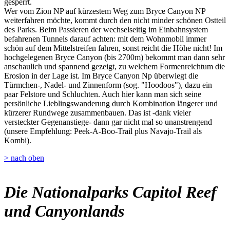
gesperrt.
Wer vom Zion NP auf kürzestem Weg zum Bryce Canyon NP
weiterfahren möchte, kommt durch den nicht minder schönen Ostteil
des Parks. Beim Passieren der wechselseitig im Einbahnsystem
befahrenen Tunnels darauf achten: mit dem Wohnmobil immer
schön auf dem Mittelstreifen fahren, sonst reicht die Höhe nicht! Im
hochgelegenen Bryce Canyon (bis 2700m) bekommt man dann sehr
anschaulich und spannend gezeigt, zu welchem Formenreichtum die
Erosion in der Lage ist. Im Bryce Canyon Np überwiegt die
Türmchen-, Nadel- und Zinnenform (sog. "Hoodoos"), dazu ein
paar Felstore und Schluchten. Auch hier kann man sich seine
persönliche Lieblingswanderung durch Kombination längerer und
kürzerer Rundwege zusammenbauen. Das ist -dank vieler
versteckter Gegenanstiege- dann gar nicht mal so unanstrengend
(unsere Empfehlung: Peek-A-Boo-Trail plus Navajo-Trail als
Kombi).
> nach oben
Die Nationalparks Capitol Reef
und Canyonlands