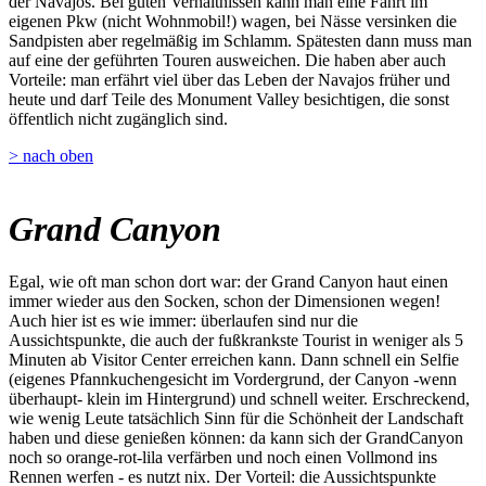
der Navajos. Bei guten Verhältnissen kann man eine Fahrt im
eigenen Pkw (nicht Wohnmobil!) wagen, bei Nässe versinken die
Sandpisten aber regelmäßig im Schlamm. Spätesten dann muss man
auf eine der geführten Touren ausweichen. Die haben aber auch
Vorteile: man erfährt viel über das Leben der Navajos früher und
heute und darf Teile des Monument Valley besichtigen, die sonst
öffentlich nicht zugänglich sind.
> nach oben
Grand Canyon
Egal, wie oft man schon dort war: der Grand Canyon haut einen
immer wieder aus den Socken, schon der Dimensionen wegen!
Auch hier ist es wie immer: überlaufen sind nur die
Aussichtspunkte, die auch der fußkrankste Tourist in weniger als 5
Minuten ab Visitor Center erreichen kann. Dann schnell ein Selfie
(eigenes Pfannkuchengesicht im Vordergrund, der Canyon -wenn
überhaupt- klein im Hintergrund) und schnell weiter. Erschreckend,
wie wenig Leute tatsächlich Sinn für die Schönheit der Landschaft
haben und diese genießen können: da kann sich der GrandCanyon
noch so orange-rot-lila verfärben und noch einen Vollmond ins
Rennen werfen - es nutzt nix. Der Vorteil: die Aussichtspunkte