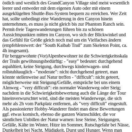
östlich und westlich des GrandCanyon Village sind meist wesentlich
leerer und entweder mit dem eigenen Auto oder mit einem
ausgeklügelten Shuttle-Bus-System bequem zu erreichen. Wer Zeit
hat, sollte unbedingt eine Wanderung in den Canyon hinein
unternehmen, es muss ja nicht gleich bis zur Phantom Ranch sein.
Permit-freie Tageswanderungen führen bis zu schönen
Aussichtspunkten mitten im Canyon, wo sich der Blickwinkel und
das Gefühl für Größe gleich noch mal um ein Vielfaches ändern
(empfehlenswert: der "South Kaibab Trail" zum Skeleton Point, ca.
4h insgesamt).
Für berggewohnte (Vor)Alpenbewohner ist die Schwierigkeitsskala
der Trails gewöhnungsbedürftig: - "easy" bedeutet: durchgehend
aspahltiert, keine Steigung, durchwegs kinderwagen- und
rollstuhltauglich - "moderate": nicht durchgehend geteert, man
könnte stellenweise auf Natur treffen - "difficult": nicht geteert,
möglicherweise mit Steigung/Gefälle, entspräche bei uns einem
Almweg - "very difficult": ein normaler Wanderweg oder Steig;
nachdem in die Schwierigkeitsbewertung auch die Länge der Tour
hineinverwurschtet wird, sind die meisten Wanderwege, die sich
mehr als 2h vom Parkplatz entfernen, als "very difficult" eingestuft.
Als passionierter Hobby-Wanderer findet man diese Bewertungen
ggf. etwas komisch, ebenso die ganzen Warnschilder, die vor
sämtlichen Unbillen der Natur warnen: lose Steine, Steigungen,
Gefälle, Kälte im Winter, Hitze im Sommer, Rutschgefahr bei Nässe,
Dunkelheit bei Nacht, Müdigkeit, Durst und Hunger. Wenn man