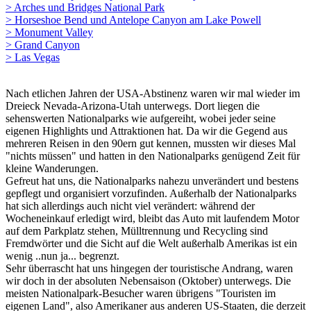
> Arches und Bridges National Park
> Horseshoe Bend und Antelope Canyon am Lake Powell
> Monument Valley
> Grand Canyon
> Las Vegas
Nach etlichen Jahren der USA-Abstinenz waren wir mal wieder im
Dreieck Nevada-Arizona-Utah unterwegs. Dort liegen die
sehenswerten Nationalparks wie aufgereiht, wobei jeder seine
eigenen Highlights und Attraktionen hat. Da wir die Gegend aus
mehreren Reisen in den 90ern gut kennen, mussten wir dieses Mal
"nichts müssen" und hatten in den Nationalparks genügend Zeit für
kleine Wanderungen.
Gefreut hat uns, die Nationalparks nahezu unverändert und bestens
gepflegt und organisiert vorzufinden. Außerhalb der Nationalparks
hat sich allerdings auch nicht viel verändert: während der
Wocheneinkauf erledigt wird, bleibt das Auto mit laufendem Motor
auf dem Parkplatz stehen, Mülltrennung und Recycling sind
Fremdwörter und die Sicht auf die Welt außerhalb Amerikas ist ein
wenig ..nun ja... begrenzt.
Sehr überrascht hat uns hingegen der touristische Andrang, waren
wir doch in der absoluten Nebensaison (Oktober) unterwegs. Die
meisten Nationalpark-Besucher waren übrigens "Touristen im
eigenen Land", also Amerikaner aus anderen US-Staaten, die derzeit