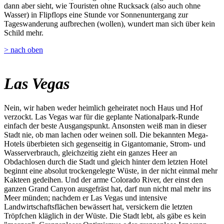
dann aber sieht, wie Touristen ohne Rucksack (also auch ohne
Wasser) in Flipflops eine Stunde vor Sonnenuntergang zur
Tageswanderung aufbrechen (wollen), wundert man sich über kein
Schild mehr.
> nach oben
Las Vegas
Nein, wir haben weder heimlich geheiratet noch Haus und Hof
verzockt. Las Vegas war für die geplante Nationalpark-Runde
einfach der beste Ausgangspunkt. Ansonsten weiß man in dieser
Stadt nie, ob man lachen oder weinen soll. Die bekannten Mega-
Hotels überbieten sich gegenseitig in Gigantomanie, Strom- und
Wasserverbrauch, gleichzeitig zieht ein ganzes Heer an
Obdachlosen durch die Stadt und gleich hinter dem letzten Hotel
beginnt eine absolut trockengelegte Wüste, in der nicht einmal mehr
Kakteen gedeihen. Und der arme Colorado River, der einst den
ganzen Grand Canyon ausgefräst hat, darf nun nicht mal mehr ins
Meer münden; nachdem er Las Vegas und intensive
Landwirtschaftsflächen bewässert hat, versickern die letzten
Tröpfchen kläglich in der Wüste. Die Stadt lebt, als gäbe es kein