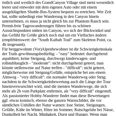
östlich und westlich des GrandCanyon Village sind meist wesentlich
leerer und entweder mit dem eigenen Auto oder mit einem
ausgeklügelten Shuttle-Bus-System bequem zu erreichen. Wer Zeit
hat, sollte unbedingt eine Wanderung in den Canyon hinein
unternehmen, es muss ja nicht gleich bis zur Phantom Ranch sein.
Permit-freie Tageswanderungen führen bis zu schönen
Aussichtspunkten mitten im Canyon, wo sich der Blickwinkel und
das Gefühl für Größe gleich noch mal um ein Vielfaches ändern
(empfehlenswert: der "South Kaibab Trail" zum Skeleton Point, ca.
4h insgesamt).
Für berggewohnte (Vor)Alpenbewohner ist die Schwierigkeitsskala
der Trails gewöhnungsbedürftig: - "easy" bedeutet: durchgehend
aspahltiert, keine Steigung, durchwegs kinderwagen- und
rollstuhltauglich - "moderate": nicht durchgehend geteert, man
könnte stellenweise auf Natur treffen - "difficult": nicht geteert,
möglicherweise mit Steigung/Gefälle, entspräche bei uns einem
Almweg - "very difficult": ein normaler Wanderweg oder Steig;
nachdem in die Schwierigkeitsbewertung auch die Länge der Tour
hineinverwurschtet wird, sind die meisten Wanderwege, die sich
mehr als 2h vom Parkplatz entfernen, als "very difficult" eingestuft.
Als passionierter Hobby-Wanderer findet man diese Bewertungen
ggf. etwas komisch, ebenso die ganzen Warnschilder, die vor
sämtlichen Unbillen der Natur warnen: lose Steine, Steigungen,
Gefälle, Kälte im Winter, Hitze im Sommer, Rutschgefahr bei Nässe,
Dunkelheit bei Nacht, Müdigkeit, Durst und Hunger. Wenn man