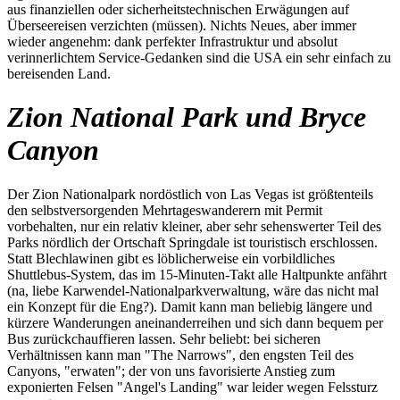
aus finanziellen oder sicherheitstechnischen Erwägungen auf
Überseereisen verzichten (müssen). Nichts Neues, aber immer
wieder angenehm: dank perfekter Infrastruktur und absolut
verinnerlichtem Service-Gedanken sind die USA ein sehr einfach zu
bereisenden Land.
Zion National Park und Bryce
Canyon
Der Zion Nationalpark nordöstlich von Las Vegas ist größtenteils
den selbstversorgenden Mehrtageswanderern mit Permit
vorbehalten, nur ein relativ kleiner, aber sehr sehenswerter Teil des
Parks nördlich der Ortschaft Springdale ist touristisch erschlossen.
Statt Blechlawinen gibt es löblicherweise ein vorbildliches
Shuttlebus-System, das im 15-Minuten-Takt alle Haltpunkte anfährt
(na, liebe Karwendel-Nationalparkverwaltung, wäre das nicht mal
ein Konzept für die Eng?). Damit kann man beliebig längere und
kürzere Wanderungen aneinanderreihen und sich dann bequem per
Bus zurückchauffieren lassen. Sehr beliebt: bei sicheren
Verhältnissen kann man "The Narrows", den engsten Teil des
Canyons, "erwaten"; der von uns favorisierte Anstieg zum
exponierten Felsen "Angel's Landing" war leider wegen Felssturz