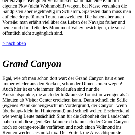
der Navajos. Bei guten Verhältnissen kann man eine Fahrt im
eigenen Pkw (nicht Wohnmobil!) wagen, bei Nässe versinken die
Sandpisten aber regelmäßig im Schlamm. Spätesten dann muss man
auf eine der geführten Touren ausweichen. Die haben aber auch
Vorteile: man erfährt viel über das Leben der Navajos früher und
heute und darf Teile des Monument Valley besichtigen, die sonst
öffentlich nicht zugänglich sind.
> nach oben
Grand Canyon
Egal, wie oft man schon dort war: der Grand Canyon haut einen
immer wieder aus den Socken, schon der Dimensionen wegen!
Auch hier ist es wie immer: überlaufen sind nur die
Aussichtspunkte, die auch der fußkrankste Tourist in weniger als 5
Minuten ab Visitor Center erreichen kann. Dann schnell ein Selfie
(eigenes Pfannkuchengesicht im Vordergrund, der Canyon -wenn
überhaupt- klein im Hintergrund) und schnell weiter. Erschreckend,
wie wenig Leute tatsächlich Sinn für die Schönheit der Landschaft
haben und diese genießen können: da kann sich der GrandCanyon
noch so orange-rot-lila verfärben und noch einen Vollmond ins
Rennen werfen - es nutzt nix. Der Vorteil: die Aussichtspunkte