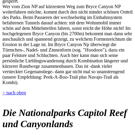
gesperrt.
Wer vom Zion NP auf kürzestem Weg zum Bryce Canyon NP
weiterfahren möchte, kommt durch den nicht minder schönen Ostteil
des Parks. Beim Passieren der wechselseitig im Einbahnsystem
befahrenen Tunnels darauf achten: mit dem Wohnmobil immer
schön auf dem Mittelstreifen fahren, sonst reicht die Höhe nicht! Im
hochgelegenen Bryce Canyon (bis 2700m) bekommt man dann sehr
anschaulich und spannend gezeigt, zu welchem Formenreichtum die
Erosion in der Lage ist. Im Bryce Canyon Np überwiegt die
Türmchen-, Nadel- und Zinnenform (sog. "Hoodoos"), dazu ein
paar Felstore und Schluchten. Auch hier kann man sich seine
persönliche Lieblingswanderung durch Kombination längerer und
kürzerer Rundwege zusammenbauen. Das ist -dank vieler
versteckter Gegenanstiege- dann gar nicht mal so unanstrengend
(unsere Empfehlung: Peek-A-Boo-Trail plus Navajo-Trail als
Kombi).
> nach oben
Die Nationalparks Capitol Reef
und Canyonlands