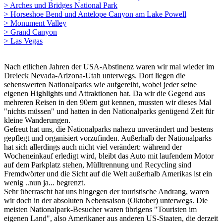
> Arches und Bridges National Park
> Horseshoe Bend und Antelope Canyon am Lake Powell
> Monument Valley
> Grand Canyon
> Las Vegas
Nach etlichen Jahren der USA-Abstinenz waren wir mal wieder im
Dreieck Nevada-Arizona-Utah unterwegs. Dort liegen die
sehenswerten Nationalparks wie aufgereiht, wobei jeder seine
eigenen Highlights und Attraktionen hat. Da wir die Gegend aus
mehreren Reisen in den 90ern gut kennen, mussten wir dieses Mal
"nichts müssen" und hatten in den Nationalparks genügend Zeit für
kleine Wanderungen.
Gefreut hat uns, die Nationalparks nahezu unverändert und bestens
gepflegt und organisiert vorzufinden. Außerhalb der Nationalparks
hat sich allerdings auch nicht viel verändert: während der
Wocheneinkauf erledigt wird, bleibt das Auto mit laufendem Motor
auf dem Parkplatz stehen, Mülltrennung und Recycling sind
Fremdwörter und die Sicht auf die Welt außerhalb Amerikas ist ein
wenig ..nun ja... begrenzt.
Sehr überrascht hat uns hingegen der touristische Andrang, waren
wir doch in der absoluten Nebensaison (Oktober) unterwegs. Die
meisten Nationalpark-Besucher waren übrigens "Touristen im
eigenen Land", also Amerikaner aus anderen US-Staaten, die derzeit