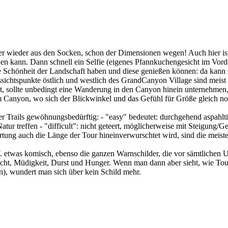
r wieder aus den Socken, schon der Dimensionen wegen! Auch hier ist 
ichen kann. Dann schnell ein Selfie (eigenes Pfannkuchengesicht im Vo
die Schönheit der Landschaft haben und diese genießen können: da kann
ussichtspunkte östlich und westlich des GrandCanyon Village sind meis
, sollte unbedingt eine Wanderung in den Canyon hinein unternehmen, e
 Canyon, wo sich der Blickwinkel und das Gefühl für Größe gleich no
 Trails gewöhnungsbedürftig: - "easy" bedeutet: durchgehend aspahltie
ur treffen - "difficult": nicht geteert, möglicherweise mit Steigung/Ge
ung auch die Länge der Tour hineinverwurschtet wird, sind die meiste
etwas komisch, ebenso die ganzen Warnschilder, die vor sämtlichen Un
cht, Müdigkeit, Durst und Hunger. Wenn man dann aber sieht, wie Tour
, wundert man sich über kein Schild mehr.