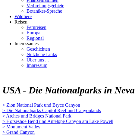
Pflanzenfamilien
Verbreitungsgebiete
Botaniker-Sprache
Wildtiere
Reisen
Fernreisen
Europa
Regional
Interessantes
Geschichten
Nützliche Links
Über uns ...
Impressum
USA - Die Nationalparks in Neva
> Zion National Park und Bryce Canyon
> Die Nationalparks Capitol Reef und Canyonlands
> Arches und Bridges National Park
> Horseshoe Bend und Antelope Canyon am Lake Powell
> Monument Valley
> Grand Canyon