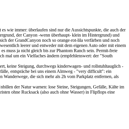
es wie immer: überlaufen sind nur die Aussichtspunkte, die auch der
rdergrund, der Canyon -wenn überhaupt- klein im Hintergrund) und
 sich der GrandCanyon noch so orange-rot-lila verfärben und noch
t wesentlich leerer und entweder mit dem eigenen Auto oder mit einem
s muss ja nicht gleich bis zur Phantom Ranch sein. Permit-freie
ch mal um ein Vielfaches ändern (empfehlenswert: der "South
rt, keine Steigung, durchwegs kinderwagen- und rollstuhltauglich -
fälle, entspräche bei uns einem Almweg - "very difficult": ein
n Wanderwege, die sich mehr als 2h vom Parkplatz entfernen, als
billen der Natur warnen: lose Steine, Steigungen, Gefälle, Kälte im
isten ohne Rucksack (also auch ohne Wasser) in Flipflops eine