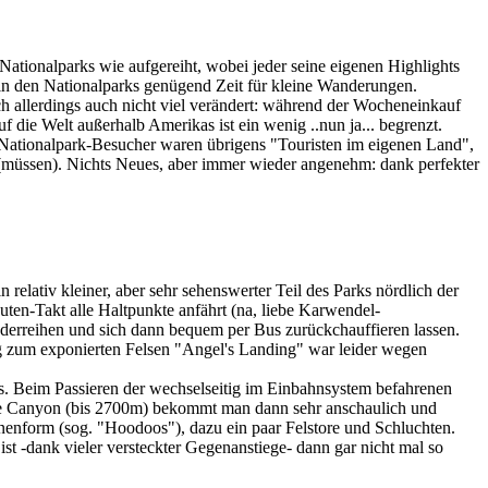
tionalparks wie aufgereiht, wobei jeder seine eigenen Highlights
 in den Nationalparks genügend Zeit für kleine Wanderungen.
ch allerdings auch nicht viel verändert: während der Wocheneinkauf
 die Welt außerhalb Amerikas ist ein wenig ..nun ja... begrenzt.
n Nationalpark-Besucher waren übrigens "Touristen im eigenen Land",
n (müssen). Nichts Neues, aber immer wieder angenehm: dank perfekter
relativ kleiner, aber sehr sehenswerter Teil des Parks nördlich der
nuten-Takt alle Haltpunkte anfährt (na, liebe Karwendel-
derreihen und sich dann bequem per Bus zurückchauffieren lassen.
ieg zum exponierten Felsen "Angel's Landing" war leider wegen
 Beim Passieren der wechselseitig im Einbahnsystem befahrenen
yce Canyon (bis 2700m) bekommt man dann sehr anschaulich und
enform (sog. "Hoodoos"), dazu ein paar Felstore und Schluchten.
-dank vieler versteckter Gegenanstiege- dann gar nicht mal so