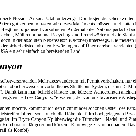
ieck Nevada-Arizona-Utah unterwegs. Dort liegen die sehenswerten Na
 90ern gut kennen, mussten wir dieses Mal "nichts müssen" und hatten
pflegt und organisiert vorzufinden. Außerhalb der Nationalparks hat si
 stehen, Mülltrennung und Recycling sind Fremdwörter und die Sicht auf
ir doch in der absoluten Nebensaison (Oktober) unterwegs. Die meiste
n oder sicherheitstechnischen Erwägungen auf Überseereisen verzichte
 USA ein sehr einfach zu bereisenden Land.
anyon
selbstversorgenden Mehrtageswanderern mit Permit vorbehalten, nur ein 
ibt es löblicherweise ein vorbildliches Shuttlebus-System, das im 15-Mi
?). Damit kann man beliebig längere und kürzere Wanderungen aneinan
n engsten Teil des Canyons, "erwaten"; der von uns favorisierte Anst
en möchte, kommt durch den nicht minder schönen Ostteil des Parks.
elstreifen fahren, sonst reicht die Höhe nicht! Im hochgelegenen Br
ge ist. Im Bryce Canyon Np überwiegt die Türmchen-, Nadel- und Zinn
h Kombination längerer und kürzerer Rundwege zusammenbauen. Das ist 
ail als Kombi).