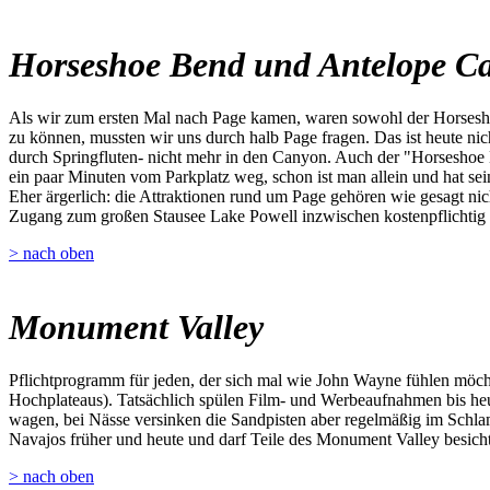
Horseshoe Bend und Antelope C
Als wir zum ersten Mal nach Page kamen, waren sowohl der Horsesho
zu können, mussten wir uns durch halb Page fragen. Das ist heute ni
durch Springfluten- nicht mehr in den Canyon. Auch der "Horseshoe 
ein paar Minuten vom Parkplatz weg, schon ist man allein und hat sei
Eher ärgerlich: die Attraktionen rund um Page gehören wie gesagt nich
Zugang zum großen Stausee Lake Powell inzwischen kostenpflichtig 
> nach oben
Monument Valley
Pflichtprogramm für jeden, der sich mal wie John Wayne fühlen möch
Hochplateaus). Tatsächlich spülen Film- und Werbeaufnahmen bis heu
wagen, bei Nässe versinken die Sandpisten aber regelmäßig im Schla
Navajos früher und heute und darf Teile des Monument Valley besichtig
> nach oben