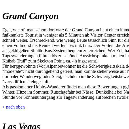
Grand Canyon
Egal, wie oft man schon dort war: der Grand Canyon haut einen imme
fußkrankste Tourist in weniger als 5 Minuten ab Visitor Center erre
schnell weiter. Erschreckend, wie wenig Leute tatsächlich Sinn für 
einen Vollmond ins Rennen werfen - es nutzt nix. Der Vorteil: die A
ausgeklügelten Shuttle-Bus-System bequem zu erreichen. Wer Zeit hat
Tageswanderungen führen bis zu schönen Aussichtspunkten mitten im
Kaibab Trail" zum Skeleton Point, ca. 4h insgesamt).
Für berggewohnte (Vor)Alpenbewohner ist die Schwierigkeitsskala der
"moderate": nicht durchgehend geteert, man könnte stellenweise auf Nat
normaler Wanderweg oder Steig; nachdem in die Schwierigkeitsbewert
"very difficult" eingestuft.
Als passionierter Hobby-Wanderer findet man diese Bewertungen ggf. 
Winter, Hitze im Sommer, Rutschgefahr bei Nässe, Dunkelheit bei Na
Stunde vor Sonnenuntergang zur Tageswanderung aufbrechen (wollen)
> nach oben
Las Vegas