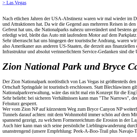
> Las Vegas
Nach etlichen Jahren der USA-Abstinenz waren wir mal wieder im Dre
und Attraktionen hat. Da wir die Gegend aus mehreren Reisen in den
Gefreut hat uns, die Nationalparks nahezu unverändert und bestens ge
erledigt wird, bleibt das Auto mit laufendem Motor auf dem Parkplatz
Sehr überrascht hat uns hingegen der touristische Andrang, waren w
also Amerikaner aus anderen US-Staaten, die derzeit aus finanzielle
Infrastruktur und absolut verinnerlichtem Service-Gedanken sind die
Zion National Park und Bryce C
Der Zion Nationalpark nordöstlich von Las Vegas ist größtenteils den 
Ortschaft Springdale ist touristisch erschlossen. Statt Blechlawinen g
Nationalparkverwaltung, wäre das nicht mal ein Konzept für die Eng
Sehr beliebt: bei sicheren Verhältnissen kann man "The Narrows", de
Felssturz gesperrt.
Wer vom Zion NP auf kürzestem Weg zum Bryce Canyon NP weiterfahr
Tunnels darauf achten: mit dem Wohnmobil immer schön auf dem Mitt
spannend gezeigt, zu welchem Formenreichtum die Erosion in der La
Auch hier kann man sich seine persönliche Lieblingswanderung durc
unanstrengend (unsere Empfehlung: Peek-A-Boo-Trail plus Navajo-Tr