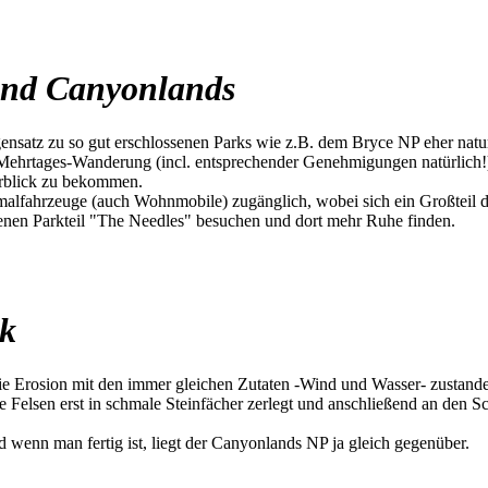
 und Canyonlands
nsatz zu so gut erschlossenen Parks wie z.B. dem Bryce NP eher naturb
Mehrtages-Wanderung (incl. entsprechender Genehmigungen natürlich!).
rblick zu bekommen.
lfahrzeuge (auch Wohnmobile) zugänglich, wobei sich ein Großteil der
egenen Parkteil "The Needles" besuchen und dort mehr Ruhe finden.
rk
die Erosion mit den immer gleichen Zutaten -Wind und Wasser- zustande
Felsen erst in schmale Steinfächer zerlegt und anschließend an den S
wenn man fertig ist, liegt der Canyonlands NP ja gleich gegenüber.