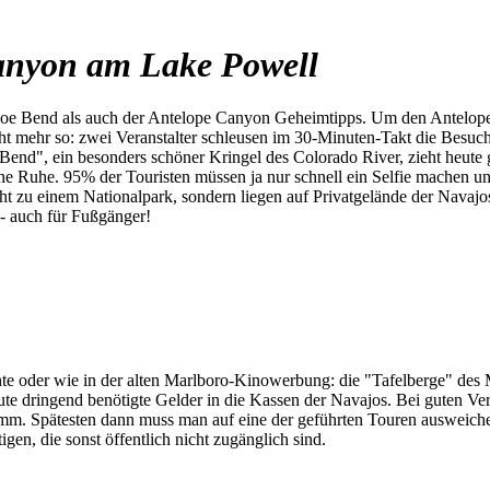
anyon am Lake Powell
e Bend als auch der Antelope Canyon Geheimtipps. Um den Antelope C
cht mehr so: zwei Veranstalter schleusen im 30-Minuten-Takt die Besuc
Bend", ein besonders schöner Kringel des Colorado River, zieht heut
ne Ruhe. 95% der Touristen müssen ja nur schnell ein Selfie machen und
t zu einem Nationalpark, sondern liegen auf Privatgelände der Navajos.
- auch für Fußgänger!
te oder wie in der alten Marlboro-Kinowerbung: die "Tafelberge" des 
te dringend benötigte Gelder in die Kassen der Navajos. Bei guten Ve
mm. Spätesten dann muss man auf eine der geführten Touren ausweichen.
en, die sonst öffentlich nicht zugänglich sind.