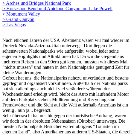
> Arches und Bridges National Park
> Horseshoe Bend und Antelope Canyon am Lake Powell
> Monument Valley
> Grand Canyon
> Las Vegas
Nach etlichen Jahren der USA-Abstinenz waren wir mal wieder im
Dreieck Nevada-Arizona-Utah unterwegs. Dort liegen die
sehenswerten Nationalparks wie aufgereiht, wobei jeder seine
eigenen Highlights und Attraktionen hat. Da wir die Gegend aus
mehreren Reisen in den 90ern gut kennen, mussten wir dieses Mal
"nichts müssen" und hatten in den Nationalparks genügend Zeit für
kleine Wanderungen.
Gefreut hat uns, die Nationalparks nahezu unverändert und bestens
gepflegt und organisiert vorzufinden. Außerhalb der Nationalparks
hat sich allerdings auch nicht viel verändert: während der
Wocheneinkauf erledigt wird, bleibt das Auto mit laufendem Motor
auf dem Parkplatz stehen, Mülltrennung und Recycling sind
Fremdwörter und die Sicht auf die Welt außerhalb Amerikas ist ein
wenig ..nun ja... begrenzt.
Sehr überrascht hat uns hingegen der touristische Andrang, waren
wir doch in der absoluten Nebensaison (Oktober) unterwegs. Die
meisten Nationalpark-Besucher waren übrigens "Touristen im
eigenen Land", also Amerikaner aus anderen US-Staaten, die derzeit