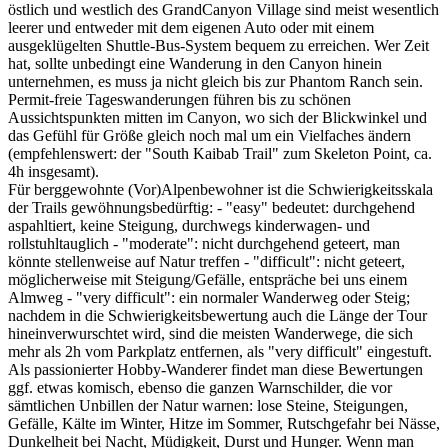
östlich und westlich des GrandCanyon Village sind meist wesentlich
leerer und entweder mit dem eigenen Auto oder mit einem
ausgeklügelten Shuttle-Bus-System bequem zu erreichen. Wer Zeit
hat, sollte unbedingt eine Wanderung in den Canyon hinein
unternehmen, es muss ja nicht gleich bis zur Phantom Ranch sein.
Permit-freie Tageswanderungen führen bis zu schönen
Aussichtspunkten mitten im Canyon, wo sich der Blickwinkel und
das Gefühl für Größe gleich noch mal um ein Vielfaches ändern
(empfehlenswert: der "South Kaibab Trail" zum Skeleton Point, ca.
4h insgesamt).
Für berggewohnte (Vor)Alpenbewohner ist die Schwierigkeitsskala
der Trails gewöhnungsbedürftig: - "easy" bedeutet: durchgehend
aspahltiert, keine Steigung, durchwegs kinderwagen- und
rollstuhltauglich - "moderate": nicht durchgehend geteert, man
könnte stellenweise auf Natur treffen - "difficult": nicht geteert,
möglicherweise mit Steigung/Gefälle, entspräche bei uns einem
Almweg - "very difficult": ein normaler Wanderweg oder Steig;
nachdem in die Schwierigkeitsbewertung auch die Länge der Tour
hineinverwurschtet wird, sind die meisten Wanderwege, die sich
mehr als 2h vom Parkplatz entfernen, als "very difficult" eingestuft.
Als passionierter Hobby-Wanderer findet man diese Bewertungen
ggf. etwas komisch, ebenso die ganzen Warnschilder, die vor
sämtlichen Unbillen der Natur warnen: lose Steine, Steigungen,
Gefälle, Kälte im Winter, Hitze im Sommer, Rutschgefahr bei Nässe,
Dunkelheit bei Nacht, Müdigkeit, Durst und Hunger. Wenn man