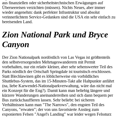
aus finanziellen oder sicherheitstechnischen Erwägungen auf
Überseereisen verzichten (müssen). Nichts Neues, aber immer
wieder angenehm: dank perfekter Infrastruktur und absolut
verinnerlichtem Service-Gedanken sind die USA ein sehr einfach zu
bereisenden Land.
Zion National Park und Bryce
Canyon
Der Zion Nationalpark nordöstlich von Las Vegas ist größtenteils
den selbstversorgenden Mehrtageswanderern mit Permit
vorbehalten, nur ein relativ kleiner, aber sehr sehenswerter Teil des
Parks nördlich der Ortschaft Springdale ist touristisch erschlossen.
Statt Blechlawinen gibt es löblicherweise ein vorbildliches
Shuttlebus-System, das im 15-Minuten-Takt alle Haltpunkte anfährt
(na, liebe Karwendel-Nationalparkverwaltung, wäre das nicht mal
ein Konzept für die Eng?). Damit kann man beliebig längere und
kürzere Wanderungen aneinanderreihen und sich dann bequem per
Bus zurückchauffieren lassen. Sehr beliebt: bei sicheren
Verhältnissen kann man "The Narrows", den engsten Teil des
Canyons, "erwaten"; der von uns favorisierte Anstieg zum
exponierten Felsen "Angel's Landing" war leider wegen Felssturz