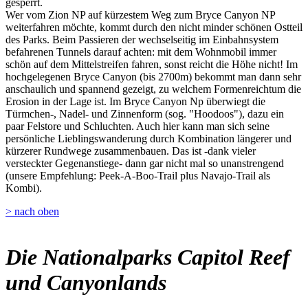
gesperrt.
Wer vom Zion NP auf kürzestem Weg zum Bryce Canyon NP
weiterfahren möchte, kommt durch den nicht minder schönen Ostteil
des Parks. Beim Passieren der wechselseitig im Einbahnsystem
befahrenen Tunnels darauf achten: mit dem Wohnmobil immer
schön auf dem Mittelstreifen fahren, sonst reicht die Höhe nicht! Im
hochgelegenen Bryce Canyon (bis 2700m) bekommt man dann sehr
anschaulich und spannend gezeigt, zu welchem Formenreichtum die
Erosion in der Lage ist. Im Bryce Canyon Np überwiegt die
Türmchen-, Nadel- und Zinnenform (sog. "Hoodoos"), dazu ein
paar Felstore und Schluchten. Auch hier kann man sich seine
persönliche Lieblingswanderung durch Kombination längerer und
kürzerer Rundwege zusammenbauen. Das ist -dank vieler
versteckter Gegenanstiege- dann gar nicht mal so unanstrengend
(unsere Empfehlung: Peek-A-Boo-Trail plus Navajo-Trail als
Kombi).
> nach oben
Die Nationalparks Capitol Reef
und Canyonlands