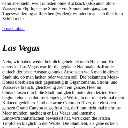
dann aber sieht, wie Touristen ohne Rucksack (also auch ohne
Wasser) in Flipflops eine Stunde vor Sonnenuntergang zur
Tageswanderung aufbrechen (wollen), wundert man sich über kein
Schild mehr.
> nach oben
Las Vegas
Nein, wir haben weder heimlich geheiratet noch Haus und Hof
verzockt. Las Vegas war für die geplante Nationalpark-Runde
einfach der beste Ausgangspunkt. Ansonsten weiß man in dieser
Stadt nie, ob man lachen oder weinen soll. Die bekannten Mega-
Hotels überbieten sich gegenseitig in Gigantomanie, Strom- und
Wasserverbrauch, gleichzeitig zieht ein ganzes Heer an
Obdachlosen durch die Stadt und gleich hinter dem letzten Hotel
beginnt eine absolut trockengelegte Wüste, in der nicht einmal mehr
Kakteen gedeihen. Und der arme Colorado River, der einst den
ganzen Grand Canyon ausgefräst hat, darf nun nicht mal mehr ins
Meer münden; nachdem er Las Vegas und intensive
Landwirtschaftsflächen bewässert hat, versickern die letzten
Tröpfchen kläglich in der Wüste. Die Stadt lebt, als gäbe es kein