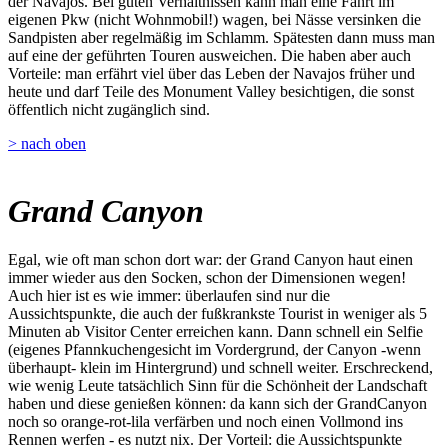
der Navajos. Bei guten Verhältnissen kann man eine Fahrt im
eigenen Pkw (nicht Wohnmobil!) wagen, bei Nässe versinken die
Sandpisten aber regelmäßig im Schlamm. Spätesten dann muss man
auf eine der geführten Touren ausweichen. Die haben aber auch
Vorteile: man erfährt viel über das Leben der Navajos früher und
heute und darf Teile des Monument Valley besichtigen, die sonst
öffentlich nicht zugänglich sind.
> nach oben
Grand Canyon
Egal, wie oft man schon dort war: der Grand Canyon haut einen
immer wieder aus den Socken, schon der Dimensionen wegen!
Auch hier ist es wie immer: überlaufen sind nur die
Aussichtspunkte, die auch der fußkrankste Tourist in weniger als 5
Minuten ab Visitor Center erreichen kann. Dann schnell ein Selfie
(eigenes Pfannkuchengesicht im Vordergrund, der Canyon -wenn
überhaupt- klein im Hintergrund) und schnell weiter. Erschreckend,
wie wenig Leute tatsächlich Sinn für die Schönheit der Landschaft
haben und diese genießen können: da kann sich der GrandCanyon
noch so orange-rot-lila verfärben und noch einen Vollmond ins
Rennen werfen - es nutzt nix. Der Vorteil: die Aussichtspunkte