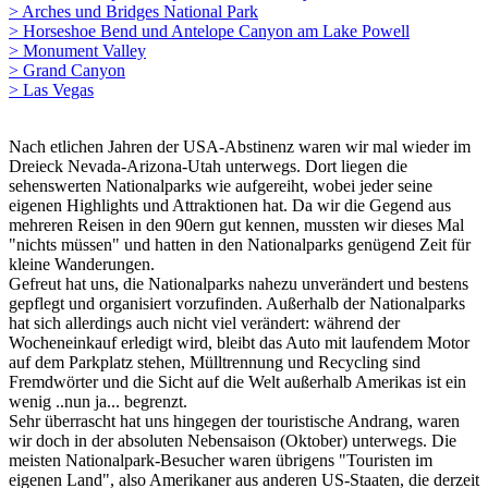
> Arches und Bridges National Park
> Horseshoe Bend und Antelope Canyon am Lake Powell
> Monument Valley
> Grand Canyon
> Las Vegas
Nach etlichen Jahren der USA-Abstinenz waren wir mal wieder im
Dreieck Nevada-Arizona-Utah unterwegs. Dort liegen die
sehenswerten Nationalparks wie aufgereiht, wobei jeder seine
eigenen Highlights und Attraktionen hat. Da wir die Gegend aus
mehreren Reisen in den 90ern gut kennen, mussten wir dieses Mal
"nichts müssen" und hatten in den Nationalparks genügend Zeit für
kleine Wanderungen.
Gefreut hat uns, die Nationalparks nahezu unverändert und bestens
gepflegt und organisiert vorzufinden. Außerhalb der Nationalparks
hat sich allerdings auch nicht viel verändert: während der
Wocheneinkauf erledigt wird, bleibt das Auto mit laufendem Motor
auf dem Parkplatz stehen, Mülltrennung und Recycling sind
Fremdwörter und die Sicht auf die Welt außerhalb Amerikas ist ein
wenig ..nun ja... begrenzt.
Sehr überrascht hat uns hingegen der touristische Andrang, waren
wir doch in der absoluten Nebensaison (Oktober) unterwegs. Die
meisten Nationalpark-Besucher waren übrigens "Touristen im
eigenen Land", also Amerikaner aus anderen US-Staaten, die derzeit