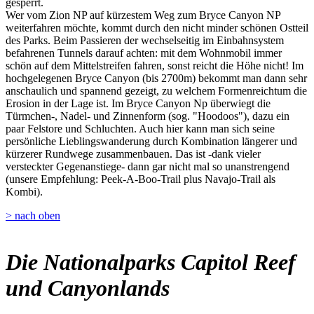
gesperrt.
Wer vom Zion NP auf kürzestem Weg zum Bryce Canyon NP
weiterfahren möchte, kommt durch den nicht minder schönen Ostteil
des Parks. Beim Passieren der wechselseitig im Einbahnsystem
befahrenen Tunnels darauf achten: mit dem Wohnmobil immer
schön auf dem Mittelstreifen fahren, sonst reicht die Höhe nicht! Im
hochgelegenen Bryce Canyon (bis 2700m) bekommt man dann sehr
anschaulich und spannend gezeigt, zu welchem Formenreichtum die
Erosion in der Lage ist. Im Bryce Canyon Np überwiegt die
Türmchen-, Nadel- und Zinnenform (sog. "Hoodoos"), dazu ein
paar Felstore und Schluchten. Auch hier kann man sich seine
persönliche Lieblingswanderung durch Kombination längerer und
kürzerer Rundwege zusammenbauen. Das ist -dank vieler
versteckter Gegenanstiege- dann gar nicht mal so unanstrengend
(unsere Empfehlung: Peek-A-Boo-Trail plus Navajo-Trail als
Kombi).
> nach oben
Die Nationalparks Capitol Reef
und Canyonlands