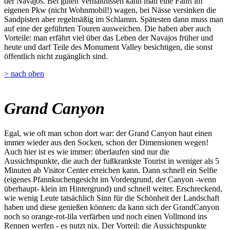
der Navajos. Bei guten Verhältnissen kann man eine Fahrt im
eigenen Pkw (nicht Wohnmobil!) wagen, bei Nässe versinken die
Sandpisten aber regelmäßig im Schlamm. Spätesten dann muss man
auf eine der geführten Touren ausweichen. Die haben aber auch
Vorteile: man erfährt viel über das Leben der Navajos früher und
heute und darf Teile des Monument Valley besichtigen, die sonst
öffentlich nicht zugänglich sind.
> nach oben
Grand Canyon
Egal, wie oft man schon dort war: der Grand Canyon haut einen
immer wieder aus den Socken, schon der Dimensionen wegen!
Auch hier ist es wie immer: überlaufen sind nur die
Aussichtspunkte, die auch der fußkrankste Tourist in weniger als 5
Minuten ab Visitor Center erreichen kann. Dann schnell ein Selfie
(eigenes Pfannkuchengesicht im Vordergrund, der Canyon -wenn
überhaupt- klein im Hintergrund) und schnell weiter. Erschreckend,
wie wenig Leute tatsächlich Sinn für die Schönheit der Landschaft
haben und diese genießen können: da kann sich der GrandCanyon
noch so orange-rot-lila verfärben und noch einen Vollmond ins
Rennen werfen - es nutzt nix. Der Vorteil: die Aussichtspunkte