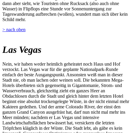
dann aber sieht, wie Touristen ohne Rucksack (also auch ohne
Wasser) in Flipflops eine Stunde vor Sonnenuntergang zur
Tageswanderung aufbrechen (wollen), wundert man sich über kein
Schild mehr.
> nach oben
Las Vegas
Nein, wir haben weder heimlich geheiratet noch Haus und Hof
verzockt. Las Vegas war für die geplante Nationalpark-Runde
einfach der beste Ausgangspunkt. Ansonsten weiß man in dieser
Stadt nie, ob man lachen oder weinen soll. Die bekannten Mega-
Hotels überbieten sich gegenseitig in Gigantomanie, Strom- und
Wasserverbrauch, gleichzeitig zieht ein ganzes Heer an
Obdachlosen durch die Stadt und gleich hinter dem letzten Hotel
beginnt eine absolut trockengelegte Wüste, in der nicht einmal mehr
Kakteen gedeihen. Und der arme Colorado River, der einst den
ganzen Grand Canyon ausgefräst hat, darf nun nicht mal mehr ins
Meer münden; nachdem er Las Vegas und intensive
Landwirtschaftsflächen bewässert hat, versickern die letzten
Tröpfchen kläglich in der Wüste. Die Stadt lebt, als gäbe es kein