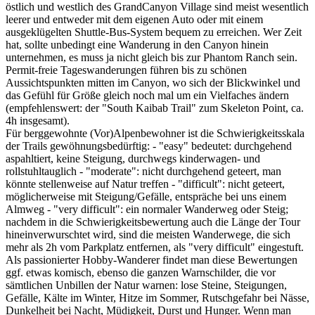
östlich und westlich des GrandCanyon Village sind meist wesentlich
leerer und entweder mit dem eigenen Auto oder mit einem
ausgeklügelten Shuttle-Bus-System bequem zu erreichen. Wer Zeit
hat, sollte unbedingt eine Wanderung in den Canyon hinein
unternehmen, es muss ja nicht gleich bis zur Phantom Ranch sein.
Permit-freie Tageswanderungen führen bis zu schönen
Aussichtspunkten mitten im Canyon, wo sich der Blickwinkel und
das Gefühl für Größe gleich noch mal um ein Vielfaches ändern
(empfehlenswert: der "South Kaibab Trail" zum Skeleton Point, ca.
4h insgesamt).
Für berggewohnte (Vor)Alpenbewohner ist die Schwierigkeitsskala
der Trails gewöhnungsbedürftig: - "easy" bedeutet: durchgehend
aspahltiert, keine Steigung, durchwegs kinderwagen- und
rollstuhltauglich - "moderate": nicht durchgehend geteert, man
könnte stellenweise auf Natur treffen - "difficult": nicht geteert,
möglicherweise mit Steigung/Gefälle, entspräche bei uns einem
Almweg - "very difficult": ein normaler Wanderweg oder Steig;
nachdem in die Schwierigkeitsbewertung auch die Länge der Tour
hineinverwurschtet wird, sind die meisten Wanderwege, die sich
mehr als 2h vom Parkplatz entfernen, als "very difficult" eingestuft.
Als passionierter Hobby-Wanderer findet man diese Bewertungen
ggf. etwas komisch, ebenso die ganzen Warnschilder, die vor
sämtlichen Unbillen der Natur warnen: lose Steine, Steigungen,
Gefälle, Kälte im Winter, Hitze im Sommer, Rutschgefahr bei Nässe,
Dunkelheit bei Nacht, Müdigkeit, Durst und Hunger. Wenn man