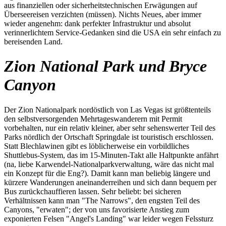
aus finanziellen oder sicherheitstechnischen Erwägungen auf
Überseereisen verzichten (müssen). Nichts Neues, aber immer
wieder angenehm: dank perfekter Infrastruktur und absolut
verinnerlichtem Service-Gedanken sind die USA ein sehr einfach zu
bereisenden Land.
Zion National Park und Bryce
Canyon
Der Zion Nationalpark nordöstlich von Las Vegas ist größtenteils
den selbstversorgenden Mehrtageswanderern mit Permit
vorbehalten, nur ein relativ kleiner, aber sehr sehenswerter Teil des
Parks nördlich der Ortschaft Springdale ist touristisch erschlossen.
Statt Blechlawinen gibt es löblicherweise ein vorbildliches
Shuttlebus-System, das im 15-Minuten-Takt alle Haltpunkte anfährt
(na, liebe Karwendel-Nationalparkverwaltung, wäre das nicht mal
ein Konzept für die Eng?). Damit kann man beliebig längere und
kürzere Wanderungen aneinanderreihen und sich dann bequem per
Bus zurückchauffieren lassen. Sehr beliebt: bei sicheren
Verhältnissen kann man "The Narrows", den engsten Teil des
Canyons, "erwaten"; der von uns favorisierte Anstieg zum
exponierten Felsen "Angel's Landing" war leider wegen Felssturz