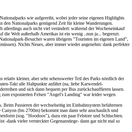
tionalparks wie aufgereiht, wobei jeder seine eigenen Highlights
 in den Nationalparks genügend Zeit für kleine Wanderungen.
ch allerdings auch nicht viel verändert: während der Wocheneinkauf
 die Welt außerhalb Amerikas ist ein wenig ..nun ja... begrenzt.
n Nationalpark-Besucher waren übrigens "Touristen im eigenen Land",
n (müssen). Nichts Neues, aber immer wieder angenehm: dank perfekter
relativ kleiner, aber sehr sehenswerter Teil des Parks nördlich der
nuten-Takt alle Haltpunkte anfährt (na, liebe Karwendel-
derreihen und sich dann bequem per Bus zurückchauffieren lassen.
ieg zum exponierten Felsen "Angel's Landing" war leider wegen
 Beim Passieren der wechselseitig im Einbahnsystem befahrenen
yce Canyon (bis 2700m) bekommt man dann sehr anschaulich und
enform (sog. "Hoodoos"), dazu ein paar Felstore und Schluchten.
-dank vieler versteckter Gegenanstiege- dann gar nicht mal so