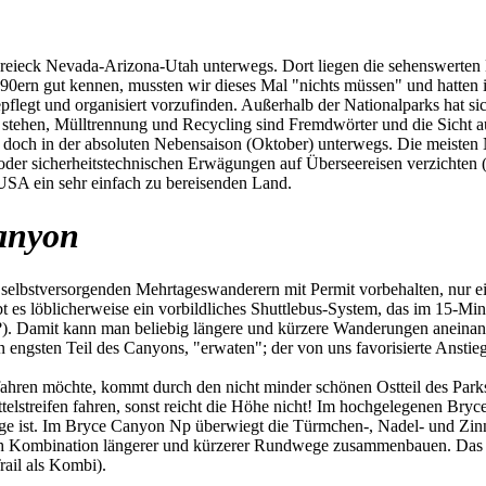
ieck Nevada-Arizona-Utah unterwegs. Dort liegen die sehenswerten Na
 90ern gut kennen, mussten wir dieses Mal "nichts müssen" und hatten
pflegt und organisiert vorzufinden. Außerhalb der Nationalparks hat si
 stehen, Mülltrennung und Recycling sind Fremdwörter und die Sicht auf
ir doch in der absoluten Nebensaison (Oktober) unterwegs. Die meiste
n oder sicherheitstechnischen Erwägungen auf Überseereisen verzichte
 USA ein sehr einfach zu bereisenden Land.
anyon
selbstversorgenden Mehrtageswanderern mit Permit vorbehalten, nur ein 
ibt es löblicherweise ein vorbildliches Shuttlebus-System, das im 15-Mi
?). Damit kann man beliebig längere und kürzere Wanderungen aneinan
n engsten Teil des Canyons, "erwaten"; der von uns favorisierte Anst
en möchte, kommt durch den nicht minder schönen Ostteil des Parks.
elstreifen fahren, sonst reicht die Höhe nicht! Im hochgelegenen Br
ge ist. Im Bryce Canyon Np überwiegt die Türmchen-, Nadel- und Zinn
h Kombination längerer und kürzerer Rundwege zusammenbauen. Das ist 
ail als Kombi).