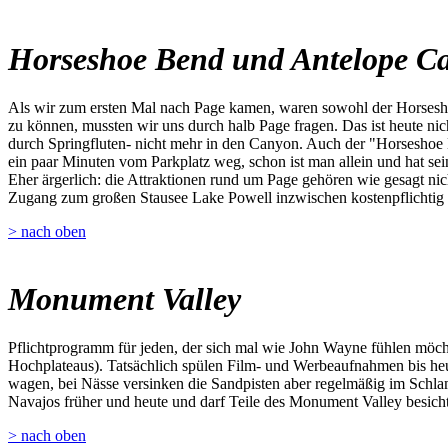
Horseshoe Bend und Antelope C
Als wir zum ersten Mal nach Page kamen, waren sowohl der Horsesho
zu können, mussten wir uns durch halb Page fragen. Das ist heute ni
durch Springfluten- nicht mehr in den Canyon. Auch der "Horseshoe 
ein paar Minuten vom Parkplatz weg, schon ist man allein und hat sei
Eher ärgerlich: die Attraktionen rund um Page gehören wie gesagt nich
Zugang zum großen Stausee Lake Powell inzwischen kostenpflichtig 
> nach oben
Monument Valley
Pflichtprogramm für jeden, der sich mal wie John Wayne fühlen möch
Hochplateaus). Tatsächlich spülen Film- und Werbeaufnahmen bis heu
wagen, bei Nässe versinken die Sandpisten aber regelmäßig im Schla
Navajos früher und heute und darf Teile des Monument Valley besichtig
> nach oben