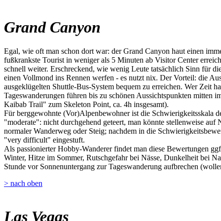
Grand Canyon
Egal, wie oft man schon dort war: der Grand Canyon haut einen imme
fußkrankste Tourist in weniger als 5 Minuten ab Visitor Center erre
schnell weiter. Erschreckend, wie wenig Leute tatsächlich Sinn für 
einen Vollmond ins Rennen werfen - es nutzt nix. Der Vorteil: die A
ausgeklügelten Shuttle-Bus-System bequem zu erreichen. Wer Zeit hat
Tageswanderungen führen bis zu schönen Aussichtspunkten mitten im
Kaibab Trail" zum Skeleton Point, ca. 4h insgesamt).
Für berggewohnte (Vor)Alpenbewohner ist die Schwierigkeitsskala der
"moderate": nicht durchgehend geteert, man könnte stellenweise auf Nat
normaler Wanderweg oder Steig; nachdem in die Schwierigkeitsbewert
"very difficult" eingestuft.
Als passionierter Hobby-Wanderer findet man diese Bewertungen ggf. 
Winter, Hitze im Sommer, Rutschgefahr bei Nässe, Dunkelheit bei Na
Stunde vor Sonnenuntergang zur Tageswanderung aufbrechen (wollen)
> nach oben
Las Vegas