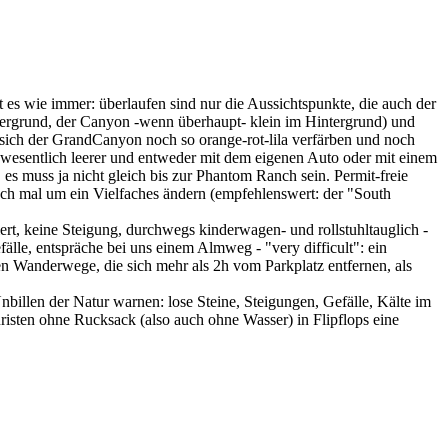
es wie immer: überlaufen sind nur die Aussichtspunkte, die auch der
rdergrund, der Canyon -wenn überhaupt- klein im Hintergrund) und
 sich der GrandCanyon noch so orange-rot-lila verfärben und noch
t wesentlich leerer und entweder mit dem eigenen Auto oder mit einem
s muss ja nicht gleich bis zur Phantom Ranch sein. Permit-freie
ch mal um ein Vielfaches ändern (empfehlenswert: der "South
rt, keine Steigung, durchwegs kinderwagen- und rollstuhltauglich -
fälle, entspräche bei uns einem Almweg - "very difficult": ein
n Wanderwege, die sich mehr als 2h vom Parkplatz entfernen, als
billen der Natur warnen: lose Steine, Steigungen, Gefälle, Kälte im
isten ohne Rucksack (also auch ohne Wasser) in Flipflops eine