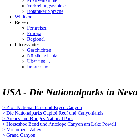
Pflanzenfamilien
Verbreitungsgebiete
Botaniker-Sprache
Wildtiere
Reisen
Fernreisen
Europa
Regional
Interessantes
Geschichten
Nützliche Links
Über uns ...
Impressum
USA - Die Nationalparks in Neva
> Zion National Park und Bryce Canyon
> Die Nationalparks Capitol Reef und Canyonlands
> Arches und Bridges National Park
> Horseshoe Bend und Antelope Canyon am Lake Powell
> Monument Valley
> Grand Canyon