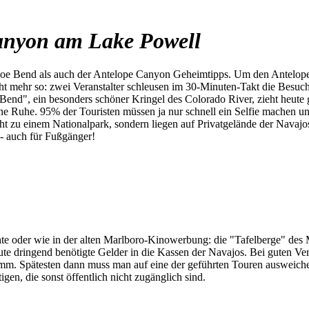
anyon am Lake Powell
e Bend als auch der Antelope Canyon Geheimtipps. Um den Antelope C
cht mehr so: zwei Veranstalter schleusen im 30-Minuten-Takt die Besuc
Bend", ein besonders schöner Kringel des Colorado River, zieht heut
ne Ruhe. 95% der Touristen müssen ja nur schnell ein Selfie machen und
t zu einem Nationalpark, sondern liegen auf Privatgelände der Navajos.
- auch für Fußgänger!
te oder wie in der alten Marlboro-Kinowerbung: die "Tafelberge" des 
te dringend benötigte Gelder in die Kassen der Navajos. Bei guten Ve
mm. Spätesten dann muss man auf eine der geführten Touren ausweichen.
en, die sonst öffentlich nicht zugänglich sind.