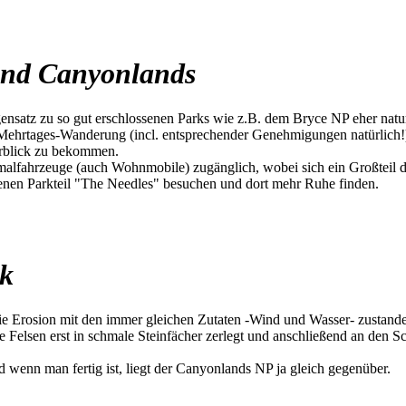
 und Canyonlands
nsatz zu so gut erschlossenen Parks wie z.B. dem Bryce NP eher naturb
Mehrtages-Wanderung (incl. entsprechender Genehmigungen natürlich!).
rblick zu bekommen.
lfahrzeuge (auch Wohnmobile) zugänglich, wobei sich ein Großteil der
egenen Parkteil "The Needles" besuchen und dort mehr Ruhe finden.
rk
die Erosion mit den immer gleichen Zutaten -Wind und Wasser- zustande
Felsen erst in schmale Steinfächer zerlegt und anschließend an den S
wenn man fertig ist, liegt der Canyonlands NP ja gleich gegenüber.