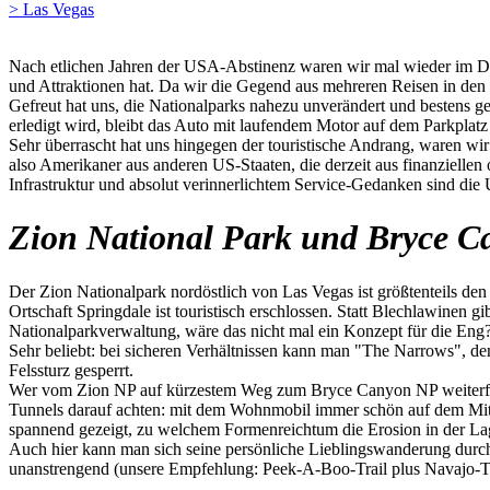
> Las Vegas
Nach etlichen Jahren der USA-Abstinenz waren wir mal wieder im Dre
und Attraktionen hat. Da wir die Gegend aus mehreren Reisen in den
Gefreut hat uns, die Nationalparks nahezu unverändert und bestens ge
erledigt wird, bleibt das Auto mit laufendem Motor auf dem Parkplatz
Sehr überrascht hat uns hingegen der touristische Andrang, waren w
also Amerikaner aus anderen US-Staaten, die derzeit aus finanzielle
Infrastruktur und absolut verinnerlichtem Service-Gedanken sind die
Zion National Park und Bryce C
Der Zion Nationalpark nordöstlich von Las Vegas ist größtenteils den 
Ortschaft Springdale ist touristisch erschlossen. Statt Blechlawinen g
Nationalparkverwaltung, wäre das nicht mal ein Konzept für die Eng
Sehr beliebt: bei sicheren Verhältnissen kann man "The Narrows", de
Felssturz gesperrt.
Wer vom Zion NP auf kürzestem Weg zum Bryce Canyon NP weiterfahr
Tunnels darauf achten: mit dem Wohnmobil immer schön auf dem Mitt
spannend gezeigt, zu welchem Formenreichtum die Erosion in der La
Auch hier kann man sich seine persönliche Lieblingswanderung durc
unanstrengend (unsere Empfehlung: Peek-A-Boo-Trail plus Navajo-Tr