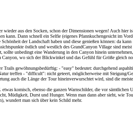
r wieder aus den Socken, schon der Dimensionen wegen! Auch hier ist 
ichen kann. Dann schnell ein Selfie (eigenes Pfannkuchengesicht im Vo
die Schönheit der Landschaft haben und diese genießen können: da kann
ussichtspunkte östlich und westlich des GrandCanyon Village sind meis
, sollte unbedingt eine Wanderung in den Canyon hinein unternehmen, e
 Canyon, wo sich der Blickwinkel und das Gefühl für Größe gleich no
 Trails gewöhnungsbedürftig: - "easy" bedeutet: durchgehend aspahltie
ur treffen - "difficult": nicht geteert, möglicherweise mit Steigung/Ge
ung auch die Länge der Tour hineinverwurschtet wird, sind die meiste
etwas komisch, ebenso die ganzen Warnschilder, die vor sämtlichen Un
cht, Müdigkeit, Durst und Hunger. Wenn man dann aber sieht, wie Tour
, wundert man sich über kein Schild mehr.