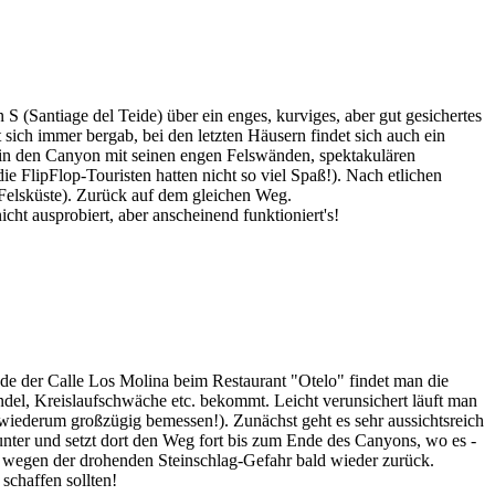
 (Santiage del Teide) über ein enges, kurviges, aber gut gesichertes
 sich immer bergab, bei den letzten Häusern findet sich auch ein
 in den Canyon mit seinen engen Felswänden, spektakulären
e FlipFlop-Touristen hatten nicht so viel Spaß!). Nach etlichen
n Felsküste). Zurück auf dem gleichen Weg.
ht ausprobiert, aber anscheinend funktioniert's!
de der Calle Los Molina beim Restaurant "Otelo" findet man die
el, Kreislaufschwäche etc. bekommt. Leicht verunsichert läuft man
h; wiederum großzügig bemessen!). Zunächst geht es sehr aussichtsreich
nter und setzt dort den Weg fort bis zum Ende des Canyons, wo es -
uns wegen der drohenden Steinschlag-Gefahr bald wieder zurück.
schaffen sollten!