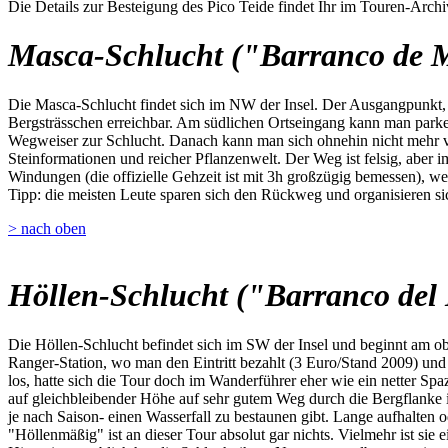
Die Details zur Besteigung des Pico Teide findet Ihr im Touren-Archi
Masca-Schlucht ("Barranco de 
Die Masca-Schlucht findet sich im NW der Insel. Der Ausgangpunkt, da
Bergsträsschen erreichbar. Am südlichen Ortseingang kann man parken,
Wegweiser zur Schlucht. Danach kann man sich ohnehin nicht mehr ve
Steinformationen und reicher Pflanzenwelt. Der Weg ist felsig, aber i
Windungen (die offizielle Gehzeit ist mit 3h großzügig bemessen), we
Tipp: die meisten Leute sparen sich den Rückweg und organisieren sic
> nach oben
Höllen-Schlucht ("Barranco del 
Die Höllen-Schlucht befindet sich im SW der Insel und beginnt am o
Ranger-Station, wo man den Eintritt bezahlt (3 Euro/Stand 2009) u
los, hatte sich die Tour doch im Wanderführer eher wie ein netter Spa
auf gleichbleibender Höhe auf sehr gutem Weg durch die Bergflanke 
je nach Saison- einen Wasserfall zu bestaunen gibt. Lange aufhalten 
"Höllenmäßig" ist an dieser Tour absolut gar nichts. Vielmehr ist sie