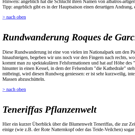
Hinweis: angeblich hat die Schlucht ihren Namen von albatros-artigen 
Tipp: angeblich gibt es in der Hauptsaison einen derartigen Andrang,
> nach oben
Rundwanderung Roques de Garc
Diese Rundwanderung ist eine von vielen im Nationalpark um den Pic
hinaufsteigen, begeben wir uns noch vor den Fingern nach rechts, w
kommt man zu spektakulären Felsformationen und hat auf Höhe des "W
hinunter in einen Kessel, in dem der Felsendom "die Kathedrale" steh
mitbringt, wird diesen Rundweg geniessen: er ist sehr kurzweilig, inte
Massen abzuschütteln.
> nach oben
Teneriffas Pflanzenwelt
Hier ein kurzer Überblick über die Blumenwelt Teneriffas, die zur Z
einige (wie z.B. der Rote Natternkopf oder das Teide-Veilchen) sogar 