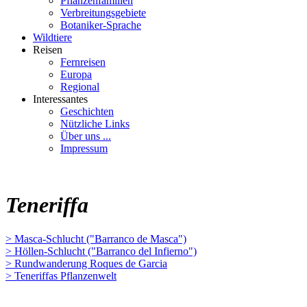
Pflanzenfamilien
Verbreitungsgebiete
Botaniker-Sprache
Wildtiere
Reisen
Fernreisen
Europa
Regional
Interessantes
Geschichten
Nützliche Links
Über uns ...
Impressum
Teneriffa
> Masca-Schlucht ("Barranco de Masca")
> Höllen-Schlucht ("Barranco del Infierno")
> Rundwanderung Roques de Garcia
> Teneriffas Pflanzenwelt