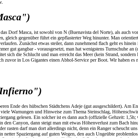
v.
Masca")
s Dorf Masca, ist sowohl von N (Buenavista del Norte), als auch von S
 gleich gegenüber führt ein gepflasterter Weg hinunter. Man orientiert
rlaufen. Zunächst etwas steiler, dann zunehmend flach geht es hinein
mmer gut gangbar - vorausgesetzt, man hat wenigstens Turnschuhe an (di
itet sich die Schlucht und man erreicht das Meer (kein Strand, sonder
h zuvor in Los Gigantes einen Abhol-Service per Boot. Wir haben es nic
Infierno")
beren Ende des hübschen Städtchens Adeje (gut ausgeschildert). Am En
nd viele Warnungen und Hinweise zum Thema Steinschlag, Höhenschwind
ziergang gelesen. Ein solcher ist es dann auch (offizielle Gehzeit: 1,5
in den Canyon, dann steigt man mit etwas Höhenverlust zum Bach hinu
oder rasten darf man dort allerdings nicht, denn ein Ranger scheucht 
 ein netter Spaziergang auf guten Wegen, den auch Ungeübte problemlos 