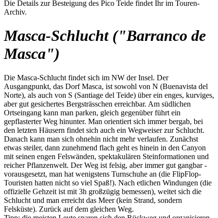
Die Details zur Besteigung des Pico Teide findet Ihr im Touren-
Archiv.
Masca-Schlucht ("Barranco de
Masca")
Die Masca-Schlucht findet sich im NW der Insel. Der
Ausgangpunkt, das Dorf Masca, ist sowohl von N (Buenavista del
Norte), als auch von S (Santiage del Teide) über ein enges, kurviges,
aber gut gesichertes Bergsträsschen erreichbar. Am südlichen
Ortseingang kann man parken, gleich gegenüber führt ein
gepflasterter Weg hinunter. Man orientiert sich immer bergab, bei
den letzten Häusern findet sich auch ein Wegweiser zur Schlucht.
Danach kann man sich ohnehin nicht mehr verlaufen. Zunächst
etwas steiler, dann zunehmend flach geht es hinein in den Canyon
mit seinen engen Felswänden, spektakulären Steinformationen und
reicher Pflanzenwelt. Der Weg ist felsig, aber immer gut gangbar -
vorausgesetzt, man hat wenigstens Turnschuhe an (die FlipFlop-
Touristen hatten nicht so viel Spaß!). Nach etlichen Windungen (die
offizielle Gehzeit ist mit 3h großzügig bemessen), weitet sich die
Schlucht und man erreicht das Meer (kein Strand, sondern
Felsküste). Zurück auf dem gleichen Weg.
Tipp: die meisten Leute sparen sich den Rückweg und organisieren