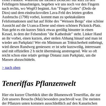
Felsfingern hinaufsteigen, begeben wir uns noch vor den Fingern
nach rechts, wo Weg#3 beginnt. Am "Finger Gottes" (Dedo de
Dios) und dem eindrucksvollen Lava-Feld des letzten großen
Ausbruchs (1798) vorbei, kommt man zu spektakulären
Felsformationen und hat auf Höhe des "Weissen Bergs" eine schöne
Aussicht auf die Ucanca-Ebene und einen schönen Picknick-Platz.
Nun geht es ein kurzes Stück etwas geröllig hinunter in einen
Kessel, in dem der Felsendom "die Kathedrale" steht. Linker Hand
an ihr vorbei, einen kurzen, aber steilen Abhang hinauf und man ist
wieder am Parkplatz! Wer ein Minimum an Trittsicherheit mitbringt,
wird diesen Rundweg geniessen: er ist sehr kurzweilig, interessant
und mit offiziellen 2 h nicht übermässig anstrengend. Wie so oft
reicht schon eine relativ geringe Distanz zum Parkplatz, um die
Massen abzuschütteln.
> nach oben
Teneriffas Pflanzenwelt
Hier ein kurzer Überblick über die Blumenwelt Teneriffas, die zur
Zeit unseres Besuchs (Mai) besonders prachtvoll war. Die meisten
der Pflanzen unten kommen ausschließlich auf den Kanarischen