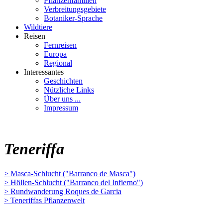
Pflanzenfamilien
Verbreitungsgebiete
Botaniker-Sprache
Wildtiere
Reisen
Fernreisen
Europa
Regional
Interessantes
Geschichten
Nützliche Links
Über uns ...
Impressum
Teneriffa
> Masca-Schlucht ("Barranco de Masca")
> Höllen-Schlucht ("Barranco del Infierno")
> Rundwanderung Roques de Garcia
> Teneriffas Pflanzenwelt