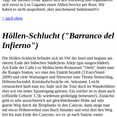
sich zuvor in Los Gigantes einen Abhol-Service per Boot. Wir
haben es nicht ausprobiert, aber anscheinend funktioniert's!
> nach oben
Höllen-Schlucht ("Barranco del
Infierno")
Die Höllen-Schlucht befindet sich im SW der Insel und beginnt am
oberen Ende des hübschen Städtchens Adeje (gut ausgeschildert).
Am Ende der Calle Los Molina beim Restaurant "Otelo" findet man
die Ranger-Station, wo man den Eintritt bezahlt (3 Euro/Stand
2009) und viele Warnungen und Hinweise zum Thema Steinschlag,
Höhenschwindel, Kreislaufschwäche etc. bekommt. Leicht
verunsichert läuft man los, hatte sich die Tour doch im Wanderführer
eher wie ein netter Spaziergang gelesen. Ein solcher ist es dann auch
(offizielle Gehzeit: 1,5h; wiederum großzügig bemessen!). Zunächst
geht es sehr aussichtsreich auf gleichbleibender Höhe auf sehr
gutem Weg durch die Bergflanke in den Canyon, dann steigt man
mit etwas Höhenverlust zum Bach hinunter und setzt dort den Weg
fort bis zum Ende des Canyons, wo es -je nach Saison- einen