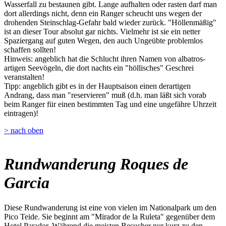
Wasserfall zu bestaunen gibt. Lange aufhalten oder rasten darf man
dort allerdings nicht, denn ein Ranger scheucht uns wegen der
drohenden Steinschlag-Gefahr bald wieder zurück. "Höllenmäßig"
ist an dieser Tour absolut gar nichts. Vielmehr ist sie ein netter
Spaziergang auf guten Wegen, den auch Ungeübte problemlos
schaffen sollten!
Hinweis: angeblich hat die Schlucht ihren Namen von albatros-
artigen Seevögeln, die dort nachts ein "höllisches" Geschrei
veranstalten!
Tipp: angeblich gibt es in der Hauptsaison einen derartigen
Andrang, dass man "reservieren" muß (d.h. man läßt sich vorab
beim Ranger für einen bestimmten Tag und eine ungefähre Uhrzeit
eintragen)!
> nach oben
Rundwanderung Roques de
Garcia
Diese Rundwanderung ist eine von vielen im Nationalpark um den
Pico Teide. Sie beginnt am "Mirador de la Ruleta" gegenüber dem
Hotel Parador. Während die meisten Besucher nur kurz zu den