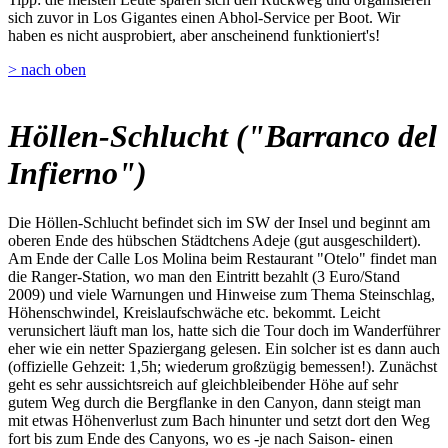
sich zuvor in Los Gigantes einen Abhol-Service per Boot. Wir
haben es nicht ausprobiert, aber anscheinend funktioniert's!
> nach oben
Höllen-Schlucht ("Barranco del
Infierno")
Die Höllen-Schlucht befindet sich im SW der Insel und beginnt am
oberen Ende des hübschen Städtchens Adeje (gut ausgeschildert).
Am Ende der Calle Los Molina beim Restaurant "Otelo" findet man
die Ranger-Station, wo man den Eintritt bezahlt (3 Euro/Stand
2009) und viele Warnungen und Hinweise zum Thema Steinschlag,
Höhenschwindel, Kreislaufschwäche etc. bekommt. Leicht
verunsichert läuft man los, hatte sich die Tour doch im Wanderführer
eher wie ein netter Spaziergang gelesen. Ein solcher ist es dann auch
(offizielle Gehzeit: 1,5h; wiederum großzügig bemessen!). Zunächst
geht es sehr aussichtsreich auf gleichbleibender Höhe auf sehr
gutem Weg durch die Bergflanke in den Canyon, dann steigt man
mit etwas Höhenverlust zum Bach hinunter und setzt dort den Weg
fort bis zum Ende des Canyons, wo es -je nach Saison- einen