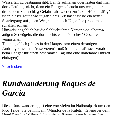
Wasserfall zu bestaunen gibt. Lange aufhalten oder rasten darf man
dort allerdings nicht, denn ein Ranger scheucht uns wegen der
drohenden Steinschlag-Gefahr bald wieder zurück. "Höllenmäßig"
ist an dieser Tour absolut gar nichts. Vielmehr ist sie ein netter
Spaziergang auf guten Wegen, den auch Ungeübte problemlos
schaffen sollten!
Hinweis: angeblich hat die Schlucht ihren Namen von albatros-
artigen Seevögeln, die dort nachts ein "höllisches" Geschrei
veranstalten!
Tipp: angeblich gibt es in der Hauptsaison einen derartigen
Andrang, dass man "reservieren" muß (d.h. man läßt sich vorab
beim Ranger für einen bestimmten Tag und eine ungefähre Uhrzeit
eintragen)!
> nach oben
Rundwanderung Roques de
Garcia
Diese Rundwanderung ist eine von vielen im Nationalpark um den
Pico Teide. Sie beginnt am "Mirador de la Ruleta" gegenüber dem
Hotel Parador. Während die meisten Besucher nur kurz zu den