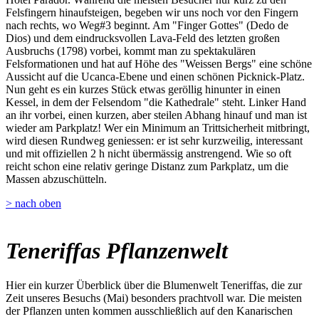
Felsfingern hinaufsteigen, begeben wir uns noch vor den Fingern
nach rechts, wo Weg#3 beginnt. Am "Finger Gottes" (Dedo de
Dios) und dem eindrucksvollen Lava-Feld des letzten großen
Ausbruchs (1798) vorbei, kommt man zu spektakulären
Felsformationen und hat auf Höhe des "Weissen Bergs" eine schöne
Aussicht auf die Ucanca-Ebene und einen schönen Picknick-Platz.
Nun geht es ein kurzes Stück etwas geröllig hinunter in einen
Kessel, in dem der Felsendom "die Kathedrale" steht. Linker Hand
an ihr vorbei, einen kurzen, aber steilen Abhang hinauf und man ist
wieder am Parkplatz! Wer ein Minimum an Trittsicherheit mitbringt,
wird diesen Rundweg geniessen: er ist sehr kurzweilig, interessant
und mit offiziellen 2 h nicht übermässig anstrengend. Wie so oft
reicht schon eine relativ geringe Distanz zum Parkplatz, um die
Massen abzuschütteln.
> nach oben
Teneriffas Pflanzenwelt
Hier ein kurzer Überblick über die Blumenwelt Teneriffas, die zur
Zeit unseres Besuchs (Mai) besonders prachtvoll war. Die meisten
der Pflanzen unten kommen ausschließlich auf den Kanarischen