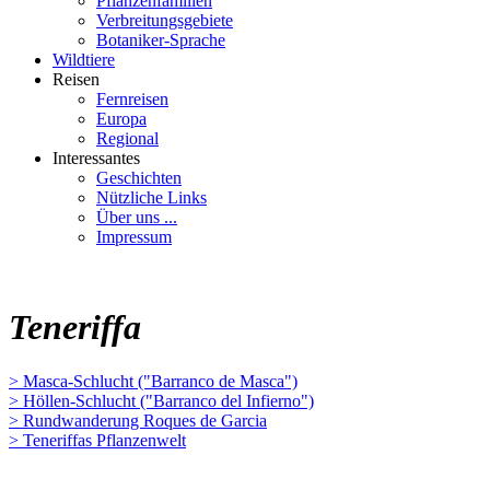
Pflanzenfamilien
Verbreitungsgebiete
Botaniker-Sprache
Wildtiere
Reisen
Fernreisen
Europa
Regional
Interessantes
Geschichten
Nützliche Links
Über uns ...
Impressum
Teneriffa
> Masca-Schlucht ("Barranco de Masca")
> Höllen-Schlucht ("Barranco del Infierno")
> Rundwanderung Roques de Garcia
> Teneriffas Pflanzenwelt