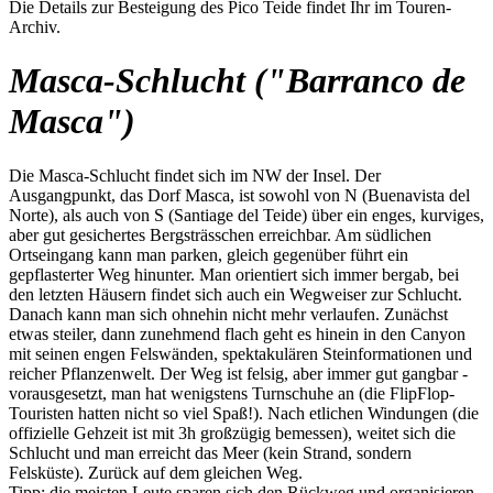
Die Details zur Besteigung des Pico Teide findet Ihr im Touren-
Archiv.
Masca-Schlucht ("Barranco de
Masca")
Die Masca-Schlucht findet sich im NW der Insel. Der
Ausgangpunkt, das Dorf Masca, ist sowohl von N (Buenavista del
Norte), als auch von S (Santiage del Teide) über ein enges, kurviges,
aber gut gesichertes Bergsträsschen erreichbar. Am südlichen
Ortseingang kann man parken, gleich gegenüber führt ein
gepflasterter Weg hinunter. Man orientiert sich immer bergab, bei
den letzten Häusern findet sich auch ein Wegweiser zur Schlucht.
Danach kann man sich ohnehin nicht mehr verlaufen. Zunächst
etwas steiler, dann zunehmend flach geht es hinein in den Canyon
mit seinen engen Felswänden, spektakulären Steinformationen und
reicher Pflanzenwelt. Der Weg ist felsig, aber immer gut gangbar -
vorausgesetzt, man hat wenigstens Turnschuhe an (die FlipFlop-
Touristen hatten nicht so viel Spaß!). Nach etlichen Windungen (die
offizielle Gehzeit ist mit 3h großzügig bemessen), weitet sich die
Schlucht und man erreicht das Meer (kein Strand, sondern
Felsküste). Zurück auf dem gleichen Weg.
Tipp: die meisten Leute sparen sich den Rückweg und organisieren