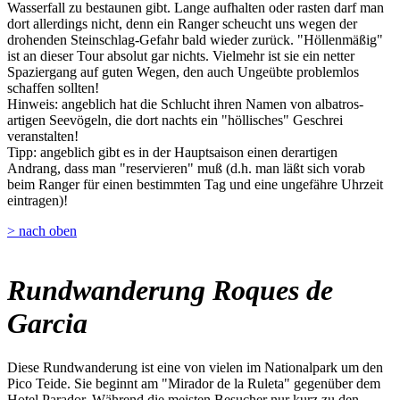
Wasserfall zu bestaunen gibt. Lange aufhalten oder rasten darf man
dort allerdings nicht, denn ein Ranger scheucht uns wegen der
drohenden Steinschlag-Gefahr bald wieder zurück. "Höllenmäßig"
ist an dieser Tour absolut gar nichts. Vielmehr ist sie ein netter
Spaziergang auf guten Wegen, den auch Ungeübte problemlos
schaffen sollten!
Hinweis: angeblich hat die Schlucht ihren Namen von albatros-
artigen Seevögeln, die dort nachts ein "höllisches" Geschrei
veranstalten!
Tipp: angeblich gibt es in der Hauptsaison einen derartigen
Andrang, dass man "reservieren" muß (d.h. man läßt sich vorab
beim Ranger für einen bestimmten Tag und eine ungefähre Uhrzeit
eintragen)!
> nach oben
Rundwanderung Roques de
Garcia
Diese Rundwanderung ist eine von vielen im Nationalpark um den
Pico Teide. Sie beginnt am "Mirador de la Ruleta" gegenüber dem
Hotel Parador. Während die meisten Besucher nur kurz zu den