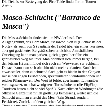
Die Details zur Besteigung des Pico Teide findet Ihr im Touren-
Archiv.
Masca-Schlucht ("Barranco de
Masca")
Die Masca-Schlucht findet sich im NW der Insel. Der
Ausgangpunkt, das Dorf Masca, ist sowohl von N (Buenavista del
Norte), als auch von S (Santiage del Teide) über ein enges, kurviges,
aber gut gesichertes Bergsträsschen erreichbar. Am südlichen
Ortseingang kann man parken, gleich gegenüber führt ein
gepflasterter Weg hinunter. Man orientiert sich immer bergab, bei
den letzten Häusern findet sich auch ein Wegweiser zur Schlucht.
Danach kann man sich ohnehin nicht mehr verlaufen. Zunächst
etwas steiler, dann zunehmend flach geht es hinein in den Canyon
mit seinen engen Felswänden, spektakulären Steinformationen und
reicher Pflanzenwelt. Der Weg ist felsig, aber immer gut gangbar -
vorausgesetzt, man hat wenigstens Turnschuhe an (die FlipFlop-
Touristen hatten nicht so viel Spaß!). Nach etlichen Windungen (die
offizielle Gehzeit ist mit 3h großzügig bemessen), weitet sich die
Schlucht und man erreicht das Meer (kein Strand, sondern
Felsküste). Zurück auf dem gleichen Weg.
Tipp: die meisten Leute sparen sich den Rückweg und organisieren