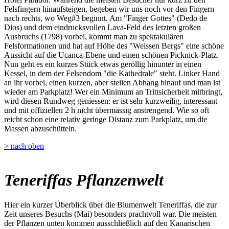
Felsfingern hinaufsteigen, begeben wir uns noch vor den Fingern
nach rechts, wo Weg#3 beginnt. Am "Finger Gottes" (Dedo de
Dios) und dem eindrucksvollen Lava-Feld des letzten großen
Ausbruchs (1798) vorbei, kommt man zu spektakulären
Felsformationen und hat auf Höhe des "Weissen Bergs" eine schöne
Aussicht auf die Ucanca-Ebene und einen schönen Picknick-Platz.
Nun geht es ein kurzes Stück etwas geröllig hinunter in einen
Kessel, in dem der Felsendom "die Kathedrale" steht. Linker Hand
an ihr vorbei, einen kurzen, aber steilen Abhang hinauf und man ist
wieder am Parkplatz! Wer ein Minimum an Trittsicherheit mitbringt,
wird diesen Rundweg geniessen: er ist sehr kurzweilig, interessant
und mit offiziellen 2 h nicht übermässig anstrengend. Wie so oft
reicht schon eine relativ geringe Distanz zum Parkplatz, um die
Massen abzuschütteln.
> nach oben
Teneriffas Pflanzenwelt
Hier ein kurzer Überblick über die Blumenwelt Teneriffas, die zur
Zeit unseres Besuchs (Mai) besonders prachtvoll war. Die meisten
der Pflanzen unten kommen ausschließlich auf den Kanarischen