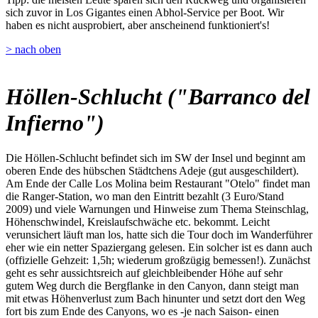
sich zuvor in Los Gigantes einen Abhol-Service per Boot. Wir
haben es nicht ausprobiert, aber anscheinend funktioniert's!
> nach oben
Höllen-Schlucht ("Barranco del
Infierno")
Die Höllen-Schlucht befindet sich im SW der Insel und beginnt am
oberen Ende des hübschen Städtchens Adeje (gut ausgeschildert).
Am Ende der Calle Los Molina beim Restaurant "Otelo" findet man
die Ranger-Station, wo man den Eintritt bezahlt (3 Euro/Stand
2009) und viele Warnungen und Hinweise zum Thema Steinschlag,
Höhenschwindel, Kreislaufschwäche etc. bekommt. Leicht
verunsichert läuft man los, hatte sich die Tour doch im Wanderführer
eher wie ein netter Spaziergang gelesen. Ein solcher ist es dann auch
(offizielle Gehzeit: 1,5h; wiederum großzügig bemessen!). Zunächst
geht es sehr aussichtsreich auf gleichbleibender Höhe auf sehr
gutem Weg durch die Bergflanke in den Canyon, dann steigt man
mit etwas Höhenverlust zum Bach hinunter und setzt dort den Weg
fort bis zum Ende des Canyons, wo es -je nach Saison- einen