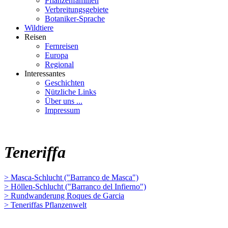
Pflanzenfamilien
Verbreitungsgebiete
Botaniker-Sprache
Wildtiere
Reisen
Fernreisen
Europa
Regional
Interessantes
Geschichten
Nützliche Links
Über uns ...
Impressum
Teneriffa
> Masca-Schlucht ("Barranco de Masca")
> Höllen-Schlucht ("Barranco del Infierno")
> Rundwanderung Roques de Garcia
> Teneriffas Pflanzenwelt