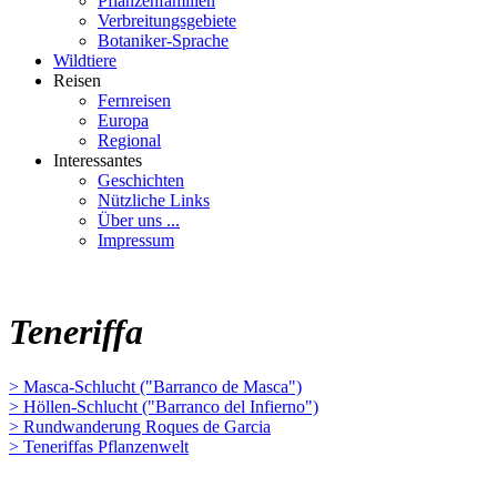
Pflanzenfamilien
Verbreitungsgebiete
Botaniker-Sprache
Wildtiere
Reisen
Fernreisen
Europa
Regional
Interessantes
Geschichten
Nützliche Links
Über uns ...
Impressum
Teneriffa
> Masca-Schlucht ("Barranco de Masca")
> Höllen-Schlucht ("Barranco del Infierno")
> Rundwanderung Roques de Garcia
> Teneriffas Pflanzenwelt