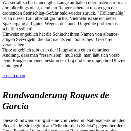
Wasserfall zu bestaunen gibt. Lange aufhalten oder rasten darf man
dort allerdings nicht, denn ein Ranger scheucht uns wegen der
drohenden Steinschlag-Gefahr bald wieder zurück. "Höllenmäßig"
ist an dieser Tour absolut gar nichts. Vielmehr ist sie ein netter
Spaziergang auf guten Wegen, den auch Ungeübte problemlos
schaffen sollten!
Hinweis: angeblich hat die Schlucht ihren Namen von albatros-
artigen Seevögeln, die dort nachts ein "höllisches" Geschrei
veranstalten!
Tipp: angeblich gibt es in der Hauptsaison einen derartigen
Andrang, dass man "reservieren" muß (d.h. man läßt sich vorab
beim Ranger für einen bestimmten Tag und eine ungefähre Uhrzeit
eintragen)!
> nach oben
Rundwanderung Roques de
Garcia
Diese Rundwanderung ist eine von vielen im Nationalpark um den
Pico Teide. Sie beginnt am "Mirador de la Ruleta" gegenüber dem
Hotel Parador. Während die meisten Besucher nur kurz zu den