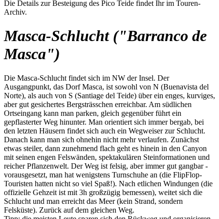
Die Details zur Besteigung des Pico Teide findet Ihr im Touren-
Archiv.
Masca-Schlucht ("Barranco de
Masca")
Die Masca-Schlucht findet sich im NW der Insel. Der
Ausgangpunkt, das Dorf Masca, ist sowohl von N (Buenavista del
Norte), als auch von S (Santiage del Teide) über ein enges, kurviges,
aber gut gesichertes Bergsträsschen erreichbar. Am südlichen
Ortseingang kann man parken, gleich gegenüber führt ein
gepflasterter Weg hinunter. Man orientiert sich immer bergab, bei
den letzten Häusern findet sich auch ein Wegweiser zur Schlucht.
Danach kann man sich ohnehin nicht mehr verlaufen. Zunächst
etwas steiler, dann zunehmend flach geht es hinein in den Canyon
mit seinen engen Felswänden, spektakulären Steinformationen und
reicher Pflanzenwelt. Der Weg ist felsig, aber immer gut gangbar -
vorausgesetzt, man hat wenigstens Turnschuhe an (die FlipFlop-
Touristen hatten nicht so viel Spaß!). Nach etlichen Windungen (die
offizielle Gehzeit ist mit 3h großzügig bemessen), weitet sich die
Schlucht und man erreicht das Meer (kein Strand, sondern
Felsküste). Zurück auf dem gleichen Weg.
Tipp: die meisten Leute sparen sich den Rückweg und organisieren