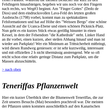
Felsfingern hinaufsteigen, begeben wir uns noch vor den Fingern
nach rechts, wo Weg#3 beginnt. Am "Finger Gottes" (Dedo de
Dios) und dem eindrucksvollen Lava-Feld des letzten großen
Ausbruchs (1798) vorbei, kommt man zu spektakulären
Felsformationen und hat auf Höhe des "Weissen Bergs" eine schöne
Aussicht auf die Ucanca-Ebene und einen schönen Picknick-Platz.
Nun geht es ein kurzes Stück etwas geröllig hinunter in einen
Kessel, in dem der Felsendom "die Kathedrale" steht. Linker Hand
an ihr vorbei, einen kurzen, aber steilen Abhang hinauf und man ist
wieder am Parkplatz! Wer ein Minimum an Trittsicherheit mitbringt,
wird diesen Rundweg geniessen: er ist sehr kurzweilig, interessant
und mit offiziellen 2 h nicht übermässig anstrengend. Wie so oft
reicht schon eine relativ geringe Distanz zum Parkplatz, um die
Massen abzuschütteln.
> nach oben
Teneriffas Pflanzenwelt
Hier ein kurzer Überblick über die Blumenwelt Teneriffas, die zur
Zeit unseres Besuchs (Mai) besonders prachtvoll war. Die meisten
der Pflanzen unten kommen ausschließlich auf den Kanarischen