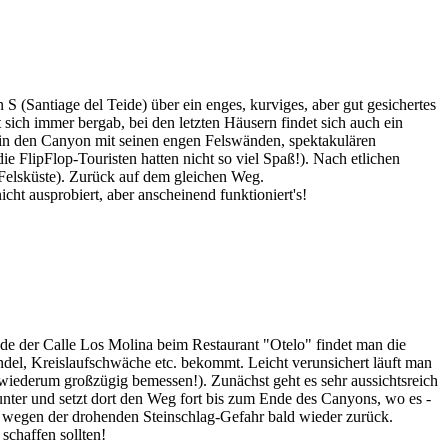
 (Santiage del Teide) über ein enges, kurviges, aber gut gesichertes
 sich immer bergab, bei den letzten Häusern findet sich auch ein
 in den Canyon mit seinen engen Felswänden, spektakulären
e FlipFlop-Touristen hatten nicht so viel Spaß!). Nach etlichen
n Felsküste). Zurück auf dem gleichen Weg.
ht ausprobiert, aber anscheinend funktioniert's!
de der Calle Los Molina beim Restaurant "Otelo" findet man die
el, Kreislaufschwäche etc. bekommt. Leicht verunsichert läuft man
h; wiederum großzügig bemessen!). Zunächst geht es sehr aussichtsreich
nter und setzt dort den Weg fort bis zum Ende des Canyons, wo es -
uns wegen der drohenden Steinschlag-Gefahr bald wieder zurück.
schaffen sollten!