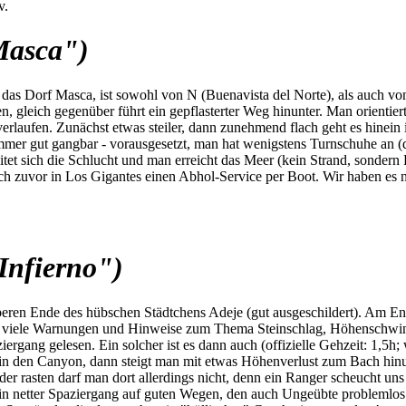
v.
Masca")
s Dorf Masca, ist sowohl von N (Buenavista del Norte), als auch von S
 gleich gegenüber führt ein gepflasterter Weg hinunter. Man orientiert
rlaufen. Zunächst etwas steiler, dann zunehmend flach geht es hinein
mmer gut gangbar - vorausgesetzt, man hat wenigstens Turnschuhe an (di
itet sich die Schlucht und man erreicht das Meer (kein Strand, sonder
h zuvor in Los Gigantes einen Abhol-Service per Boot. Wir haben es nic
Infierno")
beren Ende des hübschen Städtchens Adeje (gut ausgeschildert). Am En
nd viele Warnungen und Hinweise zum Thema Steinschlag, Höhenschwind
ziergang gelesen. Ein solcher ist es dann auch (offizielle Gehzeit: 1,5
in den Canyon, dann steigt man mit etwas Höhenverlust zum Bach hinu
oder rasten darf man dort allerdings nicht, denn ein Ranger scheucht 
 ein netter Spaziergang auf guten Wegen, den auch Ungeübte problemlos 