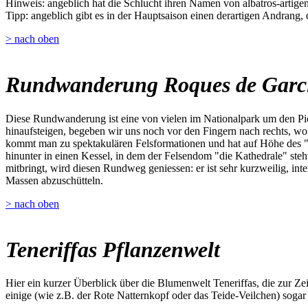
Hinweis: angeblich hat die Schlucht ihren Namen von albatros-artigen 
Tipp: angeblich gibt es in der Hauptsaison einen derartigen Andrang,
> nach oben
Rundwanderung Roques de Garc
Diese Rundwanderung ist eine von vielen im Nationalpark um den Pic
hinaufsteigen, begeben wir uns noch vor den Fingern nach rechts, w
kommt man zu spektakulären Felsformationen und hat auf Höhe des "W
hinunter in einen Kessel, in dem der Felsendom "die Kathedrale" steh
mitbringt, wird diesen Rundweg geniessen: er ist sehr kurzweilig, inte
Massen abzuschütteln.
> nach oben
Teneriffas Pflanzenwelt
Hier ein kurzer Überblick über die Blumenwelt Teneriffas, die zur Z
einige (wie z.B. der Rote Natternkopf oder das Teide-Veilchen) sogar 