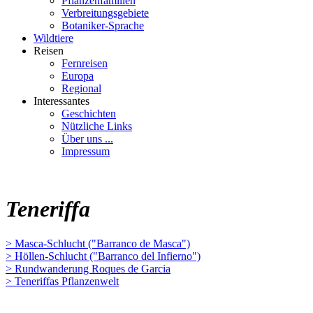
Pflanzenfamilien
Verbreitungsgebiete
Botaniker-Sprache
Wildtiere
Reisen
Fernreisen
Europa
Regional
Interessantes
Geschichten
Nützliche Links
Über uns ...
Impressum
Teneriffa
> Masca-Schlucht ("Barranco de Masca")
> Höllen-Schlucht ("Barranco del Infierno")
> Rundwanderung Roques de Garcia
> Teneriffas Pflanzenwelt