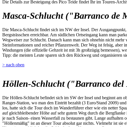
Die Details zur Besteigung des Pico Teide findet Ihr im Touren-Archi
Masca-Schlucht ("Barranco de 
Die Masca-Schlucht findet sich im NW der Insel. Der Ausgangpunkt, da
Bergsträsschen erreichbar. Am südlichen Ortseingang kann man parken,
Wegweiser zur Schlucht. Danach kann man sich ohnehin nicht mehr ve
Steinformationen und reicher Pflanzenwelt. Der Weg ist felsig, aber i
Windungen (die offizielle Gehzeit ist mit 3h großzügig bemessen), we
Tipp: die meisten Leute sparen sich den Rückweg und organisieren sic
> nach oben
Höllen-Schlucht ("Barranco del 
Die Höllen-Schlucht befindet sich im SW der Insel und beginnt am o
Ranger-Station, wo man den Eintritt bezahlt (3 Euro/Stand 2009) u
los, hatte sich die Tour doch im Wanderführer eher wie ein netter Spa
auf gleichbleibender Höhe auf sehr gutem Weg durch die Bergflanke 
je nach Saison- einen Wasserfall zu bestaunen gibt. Lange aufhalten 
"Höllenmäßig" ist an dieser Tour absolut gar nichts. Vielmehr ist sie