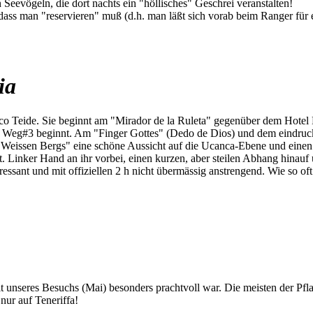
Seevögeln, die dort nachts ein "höllisches" Geschrei veranstalten!
 dass man "reservieren" muß (d.h. man läßt sich vorab beim Ranger für
ia
o Teide. Sie beginnt am "Mirador de la Ruleta" gegenüber dem Hotel 
o Weg#3 beginnt. Am "Finger Gottes" (Dedo de Dios) und dem eindruck
eissen Bergs" eine schöne Aussicht auf die Ucanca-Ebene und einen s
t. Linker Hand an ihr vorbei, einen kurzen, aber steilen Abhang hinauf
ressant und mit offiziellen 2 h nicht übermässig anstrengend. Wie so oft
eit unseres Besuchs (Mai) besonders prachtvoll war. Die meisten der Pf
nur auf Teneriffa!