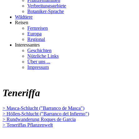
Pflanzenfamilien
Verbreitungsgebiete
Botaniker-Sprache
Wildtiere
Reisen
Fernreisen
Europa
Regional
Interessantes
Geschichten
Nützliche Links
Über uns ...
Impressum
Teneriffa
> Masca-Schlucht ("Barranco de Masca")
> Höllen-Schlucht ("Barranco del Infierno")
> Rundwanderung Roques de Garcia
> Teneriffas Pflanzenwelt