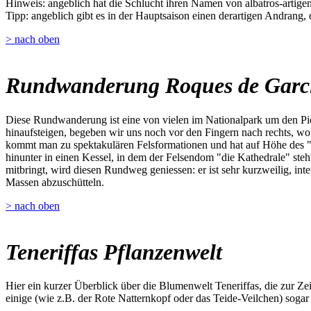
Hinweis: angeblich hat die Schlucht ihren Namen von albatros-artigen 
Tipp: angeblich gibt es in der Hauptsaison einen derartigen Andrang,
> nach oben
Rundwanderung Roques de Garc
Diese Rundwanderung ist eine von vielen im Nationalpark um den Pic
hinaufsteigen, begeben wir uns noch vor den Fingern nach rechts, w
kommt man zu spektakulären Felsformationen und hat auf Höhe des "W
hinunter in einen Kessel, in dem der Felsendom "die Kathedrale" steh
mitbringt, wird diesen Rundweg geniessen: er ist sehr kurzweilig, inte
Massen abzuschütteln.
> nach oben
Teneriffas Pflanzenwelt
Hier ein kurzer Überblick über die Blumenwelt Teneriffas, die zur Z
einige (wie z.B. der Rote Natternkopf oder das Teide-Veilchen) sogar 