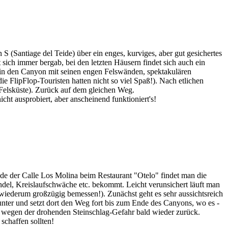
 (Santiage del Teide) über ein enges, kurviges, aber gut gesichertes
 sich immer bergab, bei den letzten Häusern findet sich auch ein
 in den Canyon mit seinen engen Felswänden, spektakulären
e FlipFlop-Touristen hatten nicht so viel Spaß!). Nach etlichen
n Felsküste). Zurück auf dem gleichen Weg.
ht ausprobiert, aber anscheinend funktioniert's!
de der Calle Los Molina beim Restaurant "Otelo" findet man die
el, Kreislaufschwäche etc. bekommt. Leicht verunsichert läuft man
h; wiederum großzügig bemessen!). Zunächst geht es sehr aussichtsreich
nter und setzt dort den Weg fort bis zum Ende des Canyons, wo es -
uns wegen der drohenden Steinschlag-Gefahr bald wieder zurück.
schaffen sollten!