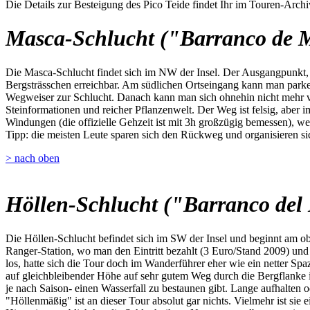
Die Details zur Besteigung des Pico Teide findet Ihr im Touren-Archi
Masca-Schlucht ("Barranco de 
Die Masca-Schlucht findet sich im NW der Insel. Der Ausgangpunkt, da
Bergsträsschen erreichbar. Am südlichen Ortseingang kann man parken,
Wegweiser zur Schlucht. Danach kann man sich ohnehin nicht mehr ve
Steinformationen und reicher Pflanzenwelt. Der Weg ist felsig, aber i
Windungen (die offizielle Gehzeit ist mit 3h großzügig bemessen), we
Tipp: die meisten Leute sparen sich den Rückweg und organisieren sic
> nach oben
Höllen-Schlucht ("Barranco del 
Die Höllen-Schlucht befindet sich im SW der Insel und beginnt am o
Ranger-Station, wo man den Eintritt bezahlt (3 Euro/Stand 2009) u
los, hatte sich die Tour doch im Wanderführer eher wie ein netter Spa
auf gleichbleibender Höhe auf sehr gutem Weg durch die Bergflanke 
je nach Saison- einen Wasserfall zu bestaunen gibt. Lange aufhalten 
"Höllenmäßig" ist an dieser Tour absolut gar nichts. Vielmehr ist sie