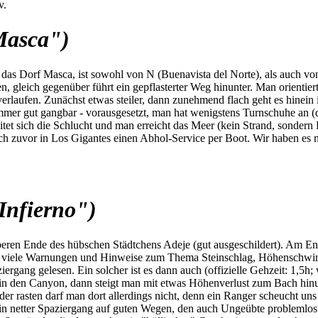
v.
Masca")
s Dorf Masca, ist sowohl von N (Buenavista del Norte), als auch von S
 gleich gegenüber führt ein gepflasterter Weg hinunter. Man orientiert
rlaufen. Zunächst etwas steiler, dann zunehmend flach geht es hinein
mmer gut gangbar - vorausgesetzt, man hat wenigstens Turnschuhe an (di
itet sich die Schlucht und man erreicht das Meer (kein Strand, sonder
h zuvor in Los Gigantes einen Abhol-Service per Boot. Wir haben es nic
Infierno")
beren Ende des hübschen Städtchens Adeje (gut ausgeschildert). Am En
nd viele Warnungen und Hinweise zum Thema Steinschlag, Höhenschwind
ziergang gelesen. Ein solcher ist es dann auch (offizielle Gehzeit: 1,5
in den Canyon, dann steigt man mit etwas Höhenverlust zum Bach hinu
oder rasten darf man dort allerdings nicht, denn ein Ranger scheucht 
 ein netter Spaziergang auf guten Wegen, den auch Ungeübte problemlos 