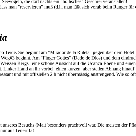
Seevögeln, die dort nachts ein "höllisches" Geschrei veranstalten!
 dass man "reservieren" muß (d.h. man läßt sich vorab beim Ranger für
ia
o Teide. Sie beginnt am "Mirador de la Ruleta" gegenüber dem Hotel 
o Weg#3 beginnt. Am "Finger Gottes" (Dedo de Dios) und dem eindruck
eissen Bergs" eine schöne Aussicht auf die Ucanca-Ebene und einen s
t. Linker Hand an ihr vorbei, einen kurzen, aber steilen Abhang hinauf
ressant und mit offiziellen 2 h nicht übermässig anstrengend. Wie so oft
eit unseres Besuchs (Mai) besonders prachtvoll war. Die meisten der Pf
nur auf Teneriffa!