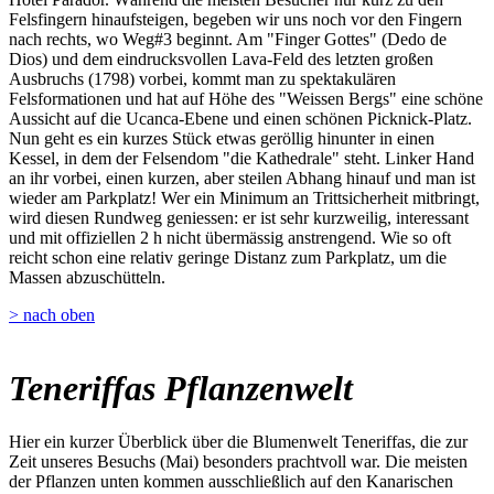
Felsfingern hinaufsteigen, begeben wir uns noch vor den Fingern
nach rechts, wo Weg#3 beginnt. Am "Finger Gottes" (Dedo de
Dios) und dem eindrucksvollen Lava-Feld des letzten großen
Ausbruchs (1798) vorbei, kommt man zu spektakulären
Felsformationen und hat auf Höhe des "Weissen Bergs" eine schöne
Aussicht auf die Ucanca-Ebene und einen schönen Picknick-Platz.
Nun geht es ein kurzes Stück etwas geröllig hinunter in einen
Kessel, in dem der Felsendom "die Kathedrale" steht. Linker Hand
an ihr vorbei, einen kurzen, aber steilen Abhang hinauf und man ist
wieder am Parkplatz! Wer ein Minimum an Trittsicherheit mitbringt,
wird diesen Rundweg geniessen: er ist sehr kurzweilig, interessant
und mit offiziellen 2 h nicht übermässig anstrengend. Wie so oft
reicht schon eine relativ geringe Distanz zum Parkplatz, um die
Massen abzuschütteln.
> nach oben
Teneriffas Pflanzenwelt
Hier ein kurzer Überblick über die Blumenwelt Teneriffas, die zur
Zeit unseres Besuchs (Mai) besonders prachtvoll war. Die meisten
der Pflanzen unten kommen ausschließlich auf den Kanarischen