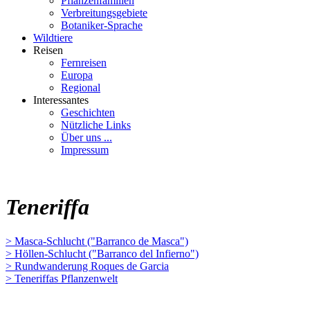
Pflanzenfamilien
Verbreitungsgebiete
Botaniker-Sprache
Wildtiere
Reisen
Fernreisen
Europa
Regional
Interessantes
Geschichten
Nützliche Links
Über uns ...
Impressum
Teneriffa
> Masca-Schlucht ("Barranco de Masca")
> Höllen-Schlucht ("Barranco del Infierno")
> Rundwanderung Roques de Garcia
> Teneriffas Pflanzenwelt