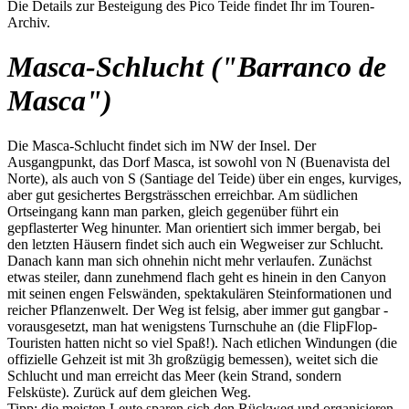
Die Details zur Besteigung des Pico Teide findet Ihr im Touren-
Archiv.
Masca-Schlucht ("Barranco de
Masca")
Die Masca-Schlucht findet sich im NW der Insel. Der
Ausgangpunkt, das Dorf Masca, ist sowohl von N (Buenavista del
Norte), als auch von S (Santiage del Teide) über ein enges, kurviges,
aber gut gesichertes Bergsträsschen erreichbar. Am südlichen
Ortseingang kann man parken, gleich gegenüber führt ein
gepflasterter Weg hinunter. Man orientiert sich immer bergab, bei
den letzten Häusern findet sich auch ein Wegweiser zur Schlucht.
Danach kann man sich ohnehin nicht mehr verlaufen. Zunächst
etwas steiler, dann zunehmend flach geht es hinein in den Canyon
mit seinen engen Felswänden, spektakulären Steinformationen und
reicher Pflanzenwelt. Der Weg ist felsig, aber immer gut gangbar -
vorausgesetzt, man hat wenigstens Turnschuhe an (die FlipFlop-
Touristen hatten nicht so viel Spaß!). Nach etlichen Windungen (die
offizielle Gehzeit ist mit 3h großzügig bemessen), weitet sich die
Schlucht und man erreicht das Meer (kein Strand, sondern
Felsküste). Zurück auf dem gleichen Weg.
Tipp: die meisten Leute sparen sich den Rückweg und organisieren