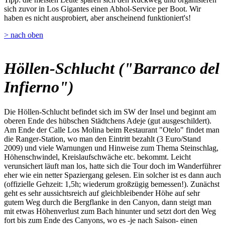
sich zuvor in Los Gigantes einen Abhol-Service per Boot. Wir
haben es nicht ausprobiert, aber anscheinend funktioniert's!
> nach oben
Höllen-Schlucht ("Barranco del
Infierno")
Die Höllen-Schlucht befindet sich im SW der Insel und beginnt am
oberen Ende des hübschen Städtchens Adeje (gut ausgeschildert).
Am Ende der Calle Los Molina beim Restaurant "Otelo" findet man
die Ranger-Station, wo man den Eintritt bezahlt (3 Euro/Stand
2009) und viele Warnungen und Hinweise zum Thema Steinschlag,
Höhenschwindel, Kreislaufschwäche etc. bekommt. Leicht
verunsichert läuft man los, hatte sich die Tour doch im Wanderführer
eher wie ein netter Spaziergang gelesen. Ein solcher ist es dann auch
(offizielle Gehzeit: 1,5h; wiederum großzügig bemessen!). Zunächst
geht es sehr aussichtsreich auf gleichbleibender Höhe auf sehr
gutem Weg durch die Bergflanke in den Canyon, dann steigt man
mit etwas Höhenverlust zum Bach hinunter und setzt dort den Weg
fort bis zum Ende des Canyons, wo es -je nach Saison- einen