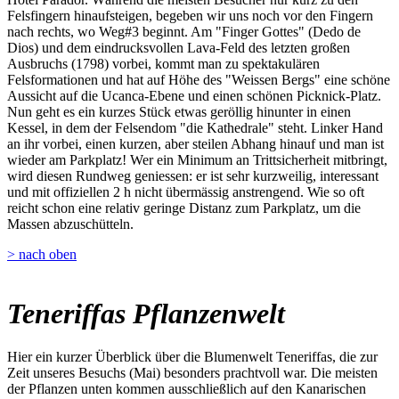
Felsfingern hinaufsteigen, begeben wir uns noch vor den Fingern
nach rechts, wo Weg#3 beginnt. Am "Finger Gottes" (Dedo de
Dios) und dem eindrucksvollen Lava-Feld des letzten großen
Ausbruchs (1798) vorbei, kommt man zu spektakulären
Felsformationen und hat auf Höhe des "Weissen Bergs" eine schöne
Aussicht auf die Ucanca-Ebene und einen schönen Picknick-Platz.
Nun geht es ein kurzes Stück etwas geröllig hinunter in einen
Kessel, in dem der Felsendom "die Kathedrale" steht. Linker Hand
an ihr vorbei, einen kurzen, aber steilen Abhang hinauf und man ist
wieder am Parkplatz! Wer ein Minimum an Trittsicherheit mitbringt,
wird diesen Rundweg geniessen: er ist sehr kurzweilig, interessant
und mit offiziellen 2 h nicht übermässig anstrengend. Wie so oft
reicht schon eine relativ geringe Distanz zum Parkplatz, um die
Massen abzuschütteln.
> nach oben
Teneriffas Pflanzenwelt
Hier ein kurzer Überblick über die Blumenwelt Teneriffas, die zur
Zeit unseres Besuchs (Mai) besonders prachtvoll war. Die meisten
der Pflanzen unten kommen ausschließlich auf den Kanarischen