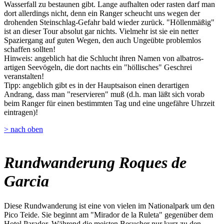
Wasserfall zu bestaunen gibt. Lange aufhalten oder rasten darf man
dort allerdings nicht, denn ein Ranger scheucht uns wegen der
drohenden Steinschlag-Gefahr bald wieder zurück. "Höllenmäßig"
ist an dieser Tour absolut gar nichts. Vielmehr ist sie ein netter
Spaziergang auf guten Wegen, den auch Ungeübte problemlos
schaffen sollten!
Hinweis: angeblich hat die Schlucht ihren Namen von albatros-
artigen Seevögeln, die dort nachts ein "höllisches" Geschrei
veranstalten!
Tipp: angeblich gibt es in der Hauptsaison einen derartigen
Andrang, dass man "reservieren" muß (d.h. man läßt sich vorab
beim Ranger für einen bestimmten Tag und eine ungefähre Uhrzeit
eintragen)!
> nach oben
Rundwanderung Roques de
Garcia
Diese Rundwanderung ist eine von vielen im Nationalpark um den
Pico Teide. Sie beginnt am "Mirador de la Ruleta" gegenüber dem
Hotel Parador. Während die meisten Besucher nur kurz zu den