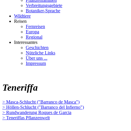
Pflanzenfamilien
Verbreitungsgebiete
Botaniker-Sprache
Wildtiere
Reisen
Fernreisen
Europa
Regional
Interessantes
Geschichten
Nützliche Links
Über uns ...
Impressum
Teneriffa
> Masca-Schlucht ("Barranco de Masca")
> Höllen-Schlucht ("Barranco del Infierno")
> Rundwanderung Roques de Garcia
> Teneriffas Pflanzenwelt