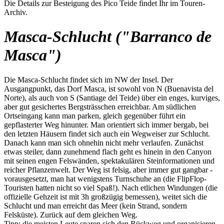
Die Details zur Besteigung des Pico Teide findet Ihr im Touren-
Archiv.
Masca-Schlucht ("Barranco de
Masca")
Die Masca-Schlucht findet sich im NW der Insel. Der
Ausgangpunkt, das Dorf Masca, ist sowohl von N (Buenavista del
Norte), als auch von S (Santiage del Teide) über ein enges, kurviges,
aber gut gesichertes Bergsträsschen erreichbar. Am südlichen
Ortseingang kann man parken, gleich gegenüber führt ein
gepflasterter Weg hinunter. Man orientiert sich immer bergab, bei
den letzten Häusern findet sich auch ein Wegweiser zur Schlucht.
Danach kann man sich ohnehin nicht mehr verlaufen. Zunächst
etwas steiler, dann zunehmend flach geht es hinein in den Canyon
mit seinen engen Felswänden, spektakulären Steinformationen und
reicher Pflanzenwelt. Der Weg ist felsig, aber immer gut gangbar -
vorausgesetzt, man hat wenigstens Turnschuhe an (die FlipFlop-
Touristen hatten nicht so viel Spaß!). Nach etlichen Windungen (die
offizielle Gehzeit ist mit 3h großzügig bemessen), weitet sich die
Schlucht und man erreicht das Meer (kein Strand, sondern
Felsküste). Zurück auf dem gleichen Weg.
Tipp: die meisten Leute sparen sich den Rückweg und organisieren