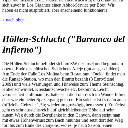
sich zuvor in Los Gigantes einen Abhol-Service per Boot. Wir
haben es nicht ausprobiert, aber anscheinend funktioniert's!
> nach oben
Höllen-Schlucht ("Barranco del
Infierno")
Die Höllen-Schlucht befindet sich im SW der Insel und beginnt am
oberen Ende des hübschen Städtchens Adeje (gut ausgeschildert).
Am Ende der Calle Los Molina beim Restaurant "Otelo" findet man
die Ranger-Station, wo man den Eintritt bezahlt (3 Euro/Stand
2009) und viele Warnungen und Hinweise zum Thema Steinschlag,
Höhenschwindel, Kreislaufschwäche etc. bekommt. Leicht
verunsichert läuft man los, hatte sich die Tour doch im Wanderführer
eher wie ein netter Spaziergang gelesen. Ein solcher ist es dann auch
(offizielle Gehzeit: 1,5h; wiederum großzügig bemessen!). Zunächst
geht es sehr aussichtsreich auf gleichbleibender Höhe auf sehr
gutem Weg durch die Bergflanke in den Canyon, dann steigt man
mit etwas Höhenverlust zum Bach hinunter und setzt dort den Weg
fort bis zum Ende des Canyons, wo es -je nach Saison- einen