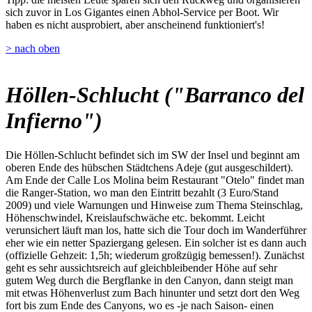
sich zuvor in Los Gigantes einen Abhol-Service per Boot. Wir
haben es nicht ausprobiert, aber anscheinend funktioniert's!
> nach oben
Höllen-Schlucht ("Barranco del
Infierno")
Die Höllen-Schlucht befindet sich im SW der Insel und beginnt am
oberen Ende des hübschen Städtchens Adeje (gut ausgeschildert).
Am Ende der Calle Los Molina beim Restaurant "Otelo" findet man
die Ranger-Station, wo man den Eintritt bezahlt (3 Euro/Stand
2009) und viele Warnungen und Hinweise zum Thema Steinschlag,
Höhenschwindel, Kreislaufschwäche etc. bekommt. Leicht
verunsichert läuft man los, hatte sich die Tour doch im Wanderführer
eher wie ein netter Spaziergang gelesen. Ein solcher ist es dann auch
(offizielle Gehzeit: 1,5h; wiederum großzügig bemessen!). Zunächst
geht es sehr aussichtsreich auf gleichbleibender Höhe auf sehr
gutem Weg durch die Bergflanke in den Canyon, dann steigt man
mit etwas Höhenverlust zum Bach hinunter und setzt dort den Weg
fort bis zum Ende des Canyons, wo es -je nach Saison- einen