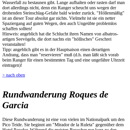
Wasserfall zu bestaunen gibt. Lange aufhalten oder rasten darf man
dort allerdings nicht, denn ein Ranger scheucht uns wegen der
drohenden Steinschlag-Gefahr bald wieder zurück. "Höllenmäßig"
ist an dieser Tour absolut gar nichts. Vielmehr ist sie ein netter
Spaziergang auf guten Wegen, den auch Ungeübte problemlos
schaffen sollten!
Hinweis: angeblich hat die Schlucht ihren Namen von albatros-
artigen Seevögeln, die dort nachts ein "höllisches" Geschrei
veranstalten!
Tipp: angeblich gibt es in der Hauptsaison einen derartigen
Andrang, dass man "reservieren" muß (d.h. man läßt sich vorab
beim Ranger für einen bestimmten Tag und eine ungefähre Uhrzeit
eintragen)!
> nach oben
Rundwanderung Roques de
Garcia
Diese Rundwanderung ist eine von vielen im Nationalpark um den
Pico Teide. Sie beginnt am "Mirador de la Ruleta" gegenüber dem
Hotel Parador. Während die meisten Besucher nur kurz zu den