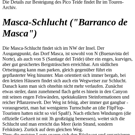
Die Details zur Besteigung des Pico Teide findet Ihr im Touren-
Archiv.
Masca-Schlucht ("Barranco de
Masca")
Die Masca-Schlucht findet sich im NW der Insel. Der
Ausgangpunkt, das Dorf Masca, ist sowohl von N (Buenavista del
Norte), als auch von S (Santiage del Teide) über ein enges, kurviges,
aber gut gesichertes Bergsträsschen erreichbar. Am südlichen
Ortseingang kann man parken, gleich gegenüber führt ein
gepflasterter Weg hinunter. Man orientiert sich immer bergab, bei
den letzten Häusern findet sich auch ein Wegweiser zur Schlucht.
Danach kann man sich ohnehin nicht mehr verlaufen. Zunächst
etwas steiler, dann zunehmend flach geht es hinein in den Canyon
mit seinen engen Felswänden, spektakulären Steinformationen und
reicher Pflanzenwelt. Der Weg ist felsig, aber immer gut gangbar -
vorausgesetzt, man hat wenigstens Turnschuhe an (die FlipFlop-
Touristen hatten nicht so viel Spaß!). Nach etlichen Windungen (die
offizielle Gehzeit ist mit 3h großzügig bemessen), weitet sich die
Schlucht und man erreicht das Meer (kein Strand, sondern
Felsküste). Zurück auf dem gleichen Weg.
Tipp: die meisten Leute sparen sich den Rückweg und organisieren