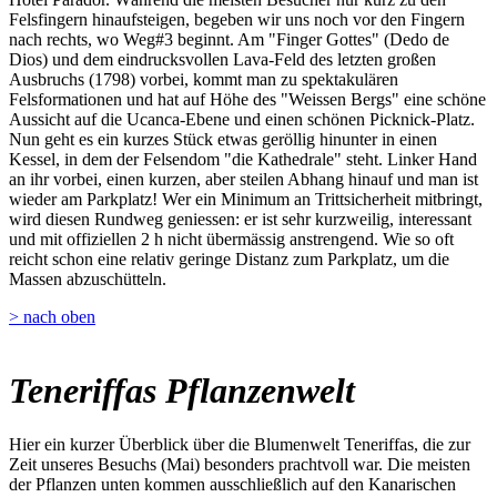
Felsfingern hinaufsteigen, begeben wir uns noch vor den Fingern
nach rechts, wo Weg#3 beginnt. Am "Finger Gottes" (Dedo de
Dios) und dem eindrucksvollen Lava-Feld des letzten großen
Ausbruchs (1798) vorbei, kommt man zu spektakulären
Felsformationen und hat auf Höhe des "Weissen Bergs" eine schöne
Aussicht auf die Ucanca-Ebene und einen schönen Picknick-Platz.
Nun geht es ein kurzes Stück etwas geröllig hinunter in einen
Kessel, in dem der Felsendom "die Kathedrale" steht. Linker Hand
an ihr vorbei, einen kurzen, aber steilen Abhang hinauf und man ist
wieder am Parkplatz! Wer ein Minimum an Trittsicherheit mitbringt,
wird diesen Rundweg geniessen: er ist sehr kurzweilig, interessant
und mit offiziellen 2 h nicht übermässig anstrengend. Wie so oft
reicht schon eine relativ geringe Distanz zum Parkplatz, um die
Massen abzuschütteln.
> nach oben
Teneriffas Pflanzenwelt
Hier ein kurzer Überblick über die Blumenwelt Teneriffas, die zur
Zeit unseres Besuchs (Mai) besonders prachtvoll war. Die meisten
der Pflanzen unten kommen ausschließlich auf den Kanarischen