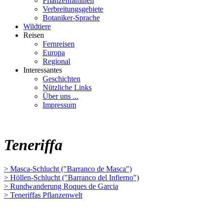
Pflanzenfamilien
Verbreitungsgebiete
Botaniker-Sprache
Wildtiere
Reisen
Fernreisen
Europa
Regional
Interessantes
Geschichten
Nützliche Links
Über uns ...
Impressum
Teneriffa
> Masca-Schlucht ("Barranco de Masca")
> Höllen-Schlucht ("Barranco del Infierno")
> Rundwanderung Roques de Garcia
> Teneriffas Pflanzenwelt