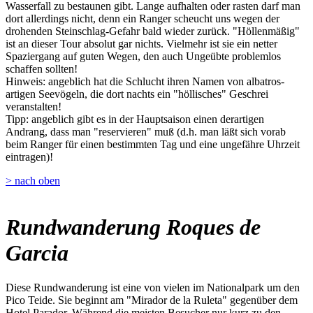
Wasserfall zu bestaunen gibt. Lange aufhalten oder rasten darf man
dort allerdings nicht, denn ein Ranger scheucht uns wegen der
drohenden Steinschlag-Gefahr bald wieder zurück. "Höllenmäßig"
ist an dieser Tour absolut gar nichts. Vielmehr ist sie ein netter
Spaziergang auf guten Wegen, den auch Ungeübte problemlos
schaffen sollten!
Hinweis: angeblich hat die Schlucht ihren Namen von albatros-
artigen Seevögeln, die dort nachts ein "höllisches" Geschrei
veranstalten!
Tipp: angeblich gibt es in der Hauptsaison einen derartigen
Andrang, dass man "reservieren" muß (d.h. man läßt sich vorab
beim Ranger für einen bestimmten Tag und eine ungefähre Uhrzeit
eintragen)!
> nach oben
Rundwanderung Roques de
Garcia
Diese Rundwanderung ist eine von vielen im Nationalpark um den
Pico Teide. Sie beginnt am "Mirador de la Ruleta" gegenüber dem
Hotel Parador. Während die meisten Besucher nur kurz zu den