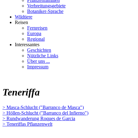
Pflanzenfamilien
Verbreitungsgebiete
Botaniker-Sprache
Wildtiere
Reisen
Fernreisen
Europa
Regional
Interessantes
Geschichten
Nützliche Links
Über uns ...
Impressum
Teneriffa
> Masca-Schlucht ("Barranco de Masca")
> Höllen-Schlucht ("Barranco del Infierno")
> Rundwanderung Roques de Garcia
> Teneriffas Pflanzenwelt