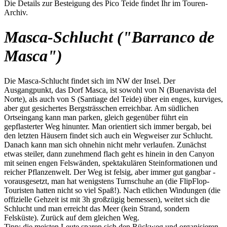
Die Details zur Besteigung des Pico Teide findet Ihr im Touren-
Archiv.
Masca-Schlucht ("Barranco de
Masca")
Die Masca-Schlucht findet sich im NW der Insel. Der
Ausgangpunkt, das Dorf Masca, ist sowohl von N (Buenavista del
Norte), als auch von S (Santiage del Teide) über ein enges, kurviges,
aber gut gesichertes Bergsträsschen erreichbar. Am südlichen
Ortseingang kann man parken, gleich gegenüber führt ein
gepflasterter Weg hinunter. Man orientiert sich immer bergab, bei
den letzten Häusern findet sich auch ein Wegweiser zur Schlucht.
Danach kann man sich ohnehin nicht mehr verlaufen. Zunächst
etwas steiler, dann zunehmend flach geht es hinein in den Canyon
mit seinen engen Felswänden, spektakulären Steinformationen und
reicher Pflanzenwelt. Der Weg ist felsig, aber immer gut gangbar -
vorausgesetzt, man hat wenigstens Turnschuhe an (die FlipFlop-
Touristen hatten nicht so viel Spaß!). Nach etlichen Windungen (die
offizielle Gehzeit ist mit 3h großzügig bemessen), weitet sich die
Schlucht und man erreicht das Meer (kein Strand, sondern
Felsküste). Zurück auf dem gleichen Weg.
Tipp: die meisten Leute sparen sich den Rückweg und organisieren