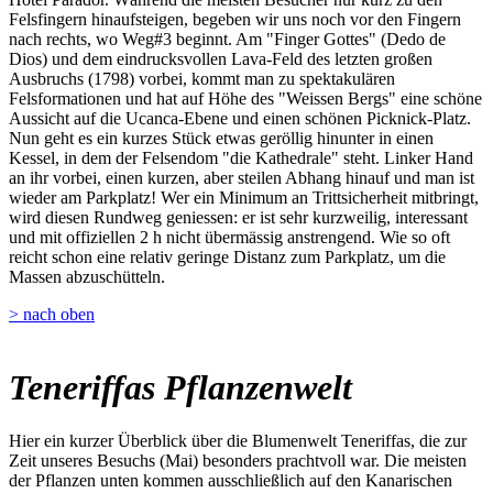
Felsfingern hinaufsteigen, begeben wir uns noch vor den Fingern
nach rechts, wo Weg#3 beginnt. Am "Finger Gottes" (Dedo de
Dios) und dem eindrucksvollen Lava-Feld des letzten großen
Ausbruchs (1798) vorbei, kommt man zu spektakulären
Felsformationen und hat auf Höhe des "Weissen Bergs" eine schöne
Aussicht auf die Ucanca-Ebene und einen schönen Picknick-Platz.
Nun geht es ein kurzes Stück etwas geröllig hinunter in einen
Kessel, in dem der Felsendom "die Kathedrale" steht. Linker Hand
an ihr vorbei, einen kurzen, aber steilen Abhang hinauf und man ist
wieder am Parkplatz! Wer ein Minimum an Trittsicherheit mitbringt,
wird diesen Rundweg geniessen: er ist sehr kurzweilig, interessant
und mit offiziellen 2 h nicht übermässig anstrengend. Wie so oft
reicht schon eine relativ geringe Distanz zum Parkplatz, um die
Massen abzuschütteln.
> nach oben
Teneriffas Pflanzenwelt
Hier ein kurzer Überblick über die Blumenwelt Teneriffas, die zur
Zeit unseres Besuchs (Mai) besonders prachtvoll war. Die meisten
der Pflanzen unten kommen ausschließlich auf den Kanarischen