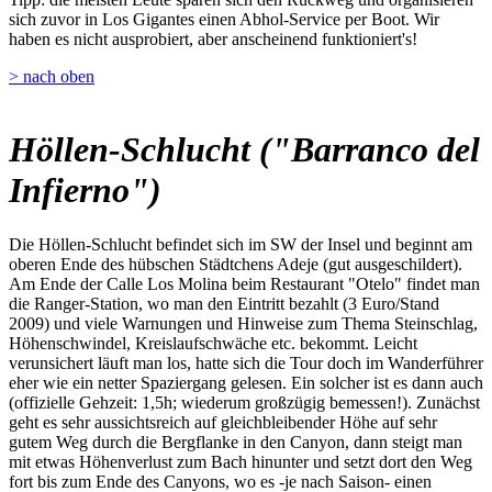
sich zuvor in Los Gigantes einen Abhol-Service per Boot. Wir
haben es nicht ausprobiert, aber anscheinend funktioniert's!
> nach oben
Höllen-Schlucht ("Barranco del
Infierno")
Die Höllen-Schlucht befindet sich im SW der Insel und beginnt am
oberen Ende des hübschen Städtchens Adeje (gut ausgeschildert).
Am Ende der Calle Los Molina beim Restaurant "Otelo" findet man
die Ranger-Station, wo man den Eintritt bezahlt (3 Euro/Stand
2009) und viele Warnungen und Hinweise zum Thema Steinschlag,
Höhenschwindel, Kreislaufschwäche etc. bekommt. Leicht
verunsichert läuft man los, hatte sich die Tour doch im Wanderführer
eher wie ein netter Spaziergang gelesen. Ein solcher ist es dann auch
(offizielle Gehzeit: 1,5h; wiederum großzügig bemessen!). Zunächst
geht es sehr aussichtsreich auf gleichbleibender Höhe auf sehr
gutem Weg durch die Bergflanke in den Canyon, dann steigt man
mit etwas Höhenverlust zum Bach hinunter und setzt dort den Weg
fort bis zum Ende des Canyons, wo es -je nach Saison- einen