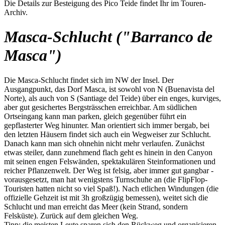
Die Details zur Besteigung des Pico Teide findet Ihr im Touren-
Archiv.
Masca-Schlucht ("Barranco de
Masca")
Die Masca-Schlucht findet sich im NW der Insel. Der
Ausgangpunkt, das Dorf Masca, ist sowohl von N (Buenavista del
Norte), als auch von S (Santiage del Teide) über ein enges, kurviges,
aber gut gesichertes Bergsträsschen erreichbar. Am südlichen
Ortseingang kann man parken, gleich gegenüber führt ein
gepflasterter Weg hinunter. Man orientiert sich immer bergab, bei
den letzten Häusern findet sich auch ein Wegweiser zur Schlucht.
Danach kann man sich ohnehin nicht mehr verlaufen. Zunächst
etwas steiler, dann zunehmend flach geht es hinein in den Canyon
mit seinen engen Felswänden, spektakulären Steinformationen und
reicher Pflanzenwelt. Der Weg ist felsig, aber immer gut gangbar -
vorausgesetzt, man hat wenigstens Turnschuhe an (die FlipFlop-
Touristen hatten nicht so viel Spaß!). Nach etlichen Windungen (die
offizielle Gehzeit ist mit 3h großzügig bemessen), weitet sich die
Schlucht und man erreicht das Meer (kein Strand, sondern
Felsküste). Zurück auf dem gleichen Weg.
Tipp: die meisten Leute sparen sich den Rückweg und organisieren