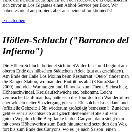
sich zuvor in Los Gigantes einen Abhol-Service per Boot. Wir
haben es nicht ausprobiert, aber anscheinend funktioniert's!
> nach oben
Höllen-Schlucht ("Barranco del
Infierno")
Die Höllen-Schlucht befindet sich im SW der Insel und beginnt am
oberen Ende des hübschen Städtchens Adeje (gut ausgeschildert).
Am Ende der Calle Los Molina beim Restaurant "Otelo" findet man
die Ranger-Station, wo man den Eintritt bezahlt (3 Euro/Stand
2009) und viele Warnungen und Hinweise zum Thema Steinschlag,
Höhenschwindel, Kreislaufschwäche etc. bekommt. Leicht
verunsichert läuft man los, hatte sich die Tour doch im Wanderführer
eher wie ein netter Spaziergang gelesen. Ein solcher ist es dann auch
(offizielle Gehzeit: 1,5h; wiederum großzügig bemessen!). Zunächst
geht es sehr aussichtsreich auf gleichbleibender Höhe auf sehr
gutem Weg durch die Bergflanke in den Canyon, dann steigt man
mit etwas Höhenverlust zum Bach hinunter und setzt dort den Weg
fort bis zum Ende des Canyons, wo es -je nach Saison- einen