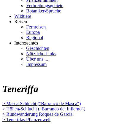
Pflanzenfamilien
Verbreitungsgebiete
Botaniker-Sprache
Wildtiere
Reisen
Fernreisen
Europa
Regional
Interessantes
Geschichten
Nützliche Links
Über uns ...
Impressum
Teneriffa
> Masca-Schlucht ("Barranco de Masca")
> Höllen-Schlucht ("Barranco del Infierno")
> Rundwanderung Roques de Garcia
> Teneriffas Pflanzenwelt