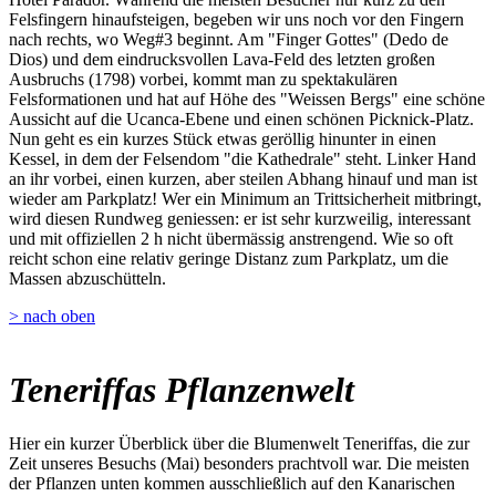
Felsfingern hinaufsteigen, begeben wir uns noch vor den Fingern
nach rechts, wo Weg#3 beginnt. Am "Finger Gottes" (Dedo de
Dios) und dem eindrucksvollen Lava-Feld des letzten großen
Ausbruchs (1798) vorbei, kommt man zu spektakulären
Felsformationen und hat auf Höhe des "Weissen Bergs" eine schöne
Aussicht auf die Ucanca-Ebene und einen schönen Picknick-Platz.
Nun geht es ein kurzes Stück etwas geröllig hinunter in einen
Kessel, in dem der Felsendom "die Kathedrale" steht. Linker Hand
an ihr vorbei, einen kurzen, aber steilen Abhang hinauf und man ist
wieder am Parkplatz! Wer ein Minimum an Trittsicherheit mitbringt,
wird diesen Rundweg geniessen: er ist sehr kurzweilig, interessant
und mit offiziellen 2 h nicht übermässig anstrengend. Wie so oft
reicht schon eine relativ geringe Distanz zum Parkplatz, um die
Massen abzuschütteln.
> nach oben
Teneriffas Pflanzenwelt
Hier ein kurzer Überblick über die Blumenwelt Teneriffas, die zur
Zeit unseres Besuchs (Mai) besonders prachtvoll war. Die meisten
der Pflanzen unten kommen ausschließlich auf den Kanarischen