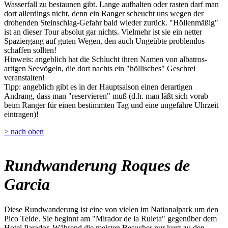
Wasserfall zu bestaunen gibt. Lange aufhalten oder rasten darf man
dort allerdings nicht, denn ein Ranger scheucht uns wegen der
drohenden Steinschlag-Gefahr bald wieder zurück. "Höllenmäßig"
ist an dieser Tour absolut gar nichts. Vielmehr ist sie ein netter
Spaziergang auf guten Wegen, den auch Ungeübte problemlos
schaffen sollten!
Hinweis: angeblich hat die Schlucht ihren Namen von albatros-
artigen Seevögeln, die dort nachts ein "höllisches" Geschrei
veranstalten!
Tipp: angeblich gibt es in der Hauptsaison einen derartigen
Andrang, dass man "reservieren" muß (d.h. man läßt sich vorab
beim Ranger für einen bestimmten Tag und eine ungefähre Uhrzeit
eintragen)!
> nach oben
Rundwanderung Roques de
Garcia
Diese Rundwanderung ist eine von vielen im Nationalpark um den
Pico Teide. Sie beginnt am "Mirador de la Ruleta" gegenüber dem
Hotel Parador. Während die meisten Besucher nur kurz zu den