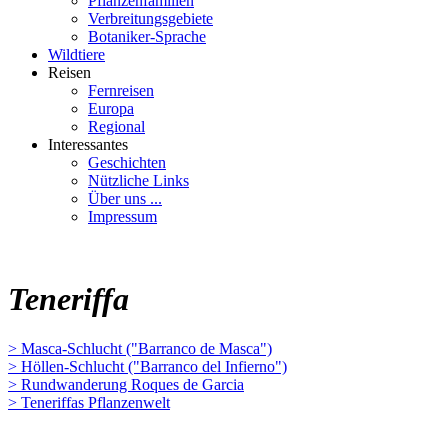
Pflanzenfamilien
Verbreitungsgebiete
Botaniker-Sprache
Wildtiere
Reisen
Fernreisen
Europa
Regional
Interessantes
Geschichten
Nützliche Links
Über uns ...
Impressum
Teneriffa
> Masca-Schlucht ("Barranco de Masca")
> Höllen-Schlucht ("Barranco del Infierno")
> Rundwanderung Roques de Garcia
> Teneriffas Pflanzenwelt