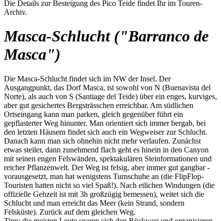
Die Details zur Besteigung des Pico Teide findet Ihr im Touren-
Archiv.
Masca-Schlucht ("Barranco de
Masca")
Die Masca-Schlucht findet sich im NW der Insel. Der
Ausgangpunkt, das Dorf Masca, ist sowohl von N (Buenavista del
Norte), als auch von S (Santiage del Teide) über ein enges, kurviges,
aber gut gesichertes Bergsträsschen erreichbar. Am südlichen
Ortseingang kann man parken, gleich gegenüber führt ein
gepflasterter Weg hinunter. Man orientiert sich immer bergab, bei
den letzten Häusern findet sich auch ein Wegweiser zur Schlucht.
Danach kann man sich ohnehin nicht mehr verlaufen. Zunächst
etwas steiler, dann zunehmend flach geht es hinein in den Canyon
mit seinen engen Felswänden, spektakulären Steinformationen und
reicher Pflanzenwelt. Der Weg ist felsig, aber immer gut gangbar -
vorausgesetzt, man hat wenigstens Turnschuhe an (die FlipFlop-
Touristen hatten nicht so viel Spaß!). Nach etlichen Windungen (die
offizielle Gehzeit ist mit 3h großzügig bemessen), weitet sich die
Schlucht und man erreicht das Meer (kein Strand, sondern
Felsküste). Zurück auf dem gleichen Weg.
Tipp: die meisten Leute sparen sich den Rückweg und organisieren