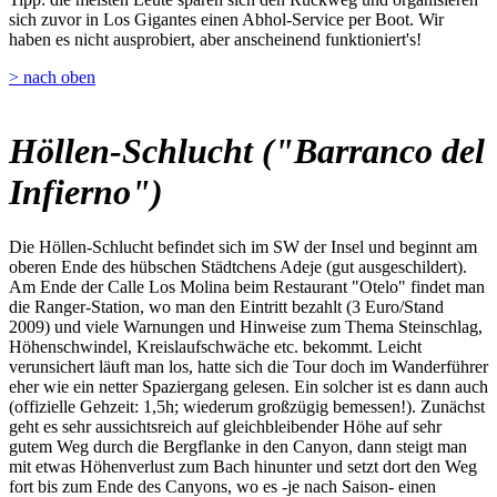
sich zuvor in Los Gigantes einen Abhol-Service per Boot. Wir
haben es nicht ausprobiert, aber anscheinend funktioniert's!
> nach oben
Höllen-Schlucht ("Barranco del
Infierno")
Die Höllen-Schlucht befindet sich im SW der Insel und beginnt am
oberen Ende des hübschen Städtchens Adeje (gut ausgeschildert).
Am Ende der Calle Los Molina beim Restaurant "Otelo" findet man
die Ranger-Station, wo man den Eintritt bezahlt (3 Euro/Stand
2009) und viele Warnungen und Hinweise zum Thema Steinschlag,
Höhenschwindel, Kreislaufschwäche etc. bekommt. Leicht
verunsichert läuft man los, hatte sich die Tour doch im Wanderführer
eher wie ein netter Spaziergang gelesen. Ein solcher ist es dann auch
(offizielle Gehzeit: 1,5h; wiederum großzügig bemessen!). Zunächst
geht es sehr aussichtsreich auf gleichbleibender Höhe auf sehr
gutem Weg durch die Bergflanke in den Canyon, dann steigt man
mit etwas Höhenverlust zum Bach hinunter und setzt dort den Weg
fort bis zum Ende des Canyons, wo es -je nach Saison- einen