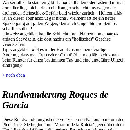
Wasserfall zu bestaunen gibt. Lange aufhalten oder rasten darf man
dort allerdings nicht, denn ein Ranger scheucht uns wegen der
drohenden Steinschlag-Gefahr bald wieder zurück. "Höllenmäßig"
ist an dieser Tour absolut gar nichts. Vielmehr ist sie ein netter
Spaziergang auf guten Wegen, den auch Ungeübte problemlos
schaffen sollten!
Hinweis: angeblich hat die Schlucht ihren Namen von albatros-
artigen Seevögeln, die dort nachts ein "höllisches" Geschrei
veranstalten!
Tipp: angeblich gibt es in der Hauptsaison einen derartigen
Andrang, dass man "reservieren" muß (d.h. man läßt sich vorab
beim Ranger für einen bestimmten Tag und eine ungefähre Uhrzeit
eintragen)!
> nach oben
Rundwanderung Roques de
Garcia
Diese Rundwanderung ist eine von vielen im Nationalpark um den
Pico Teide. Sie beginnt am "Mirador de la Ruleta" gegenüber dem
Hotel Parador. Während die meisten Besucher nur kurz zu den