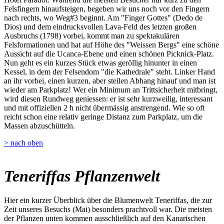
Felsfingern hinaufsteigen, begeben wir uns noch vor den Fingern
nach rechts, wo Weg#3 beginnt. Am "Finger Gottes" (Dedo de
Dios) und dem eindrucksvollen Lava-Feld des letzten großen
Ausbruchs (1798) vorbei, kommt man zu spektakulären
Felsformationen und hat auf Höhe des "Weissen Bergs" eine schöne
Aussicht auf die Ucanca-Ebene und einen schönen Picknick-Platz.
Nun geht es ein kurzes Stück etwas geröllig hinunter in einen
Kessel, in dem der Felsendom "die Kathedrale" steht. Linker Hand
an ihr vorbei, einen kurzen, aber steilen Abhang hinauf und man ist
wieder am Parkplatz! Wer ein Minimum an Trittsicherheit mitbringt,
wird diesen Rundweg geniessen: er ist sehr kurzweilig, interessant
und mit offiziellen 2 h nicht übermässig anstrengend. Wie so oft
reicht schon eine relativ geringe Distanz zum Parkplatz, um die
Massen abzuschütteln.
> nach oben
Teneriffas Pflanzenwelt
Hier ein kurzer Überblick über die Blumenwelt Teneriffas, die zur
Zeit unseres Besuchs (Mai) besonders prachtvoll war. Die meisten
der Pflanzen unten kommen ausschließlich auf den Kanarischen