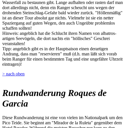
Wasserfall zu bestaunen gibt. Lange aufhalten oder rasten darf man
dort allerdings nicht, denn ein Ranger scheucht uns wegen der
drohenden Steinschlag-Gefahr bald wieder zurück. "Höllenmäßig"
ist an dieser Tour absolut gar nichts. Vielmehr ist sie ein netter
Spaziergang auf guten Wegen, den auch Ungeübte problemlos
schaffen sollten!
Hinweis: angeblich hat die Schlucht ihren Namen von albatros-
artigen Seevögeln, die dort nachts ein "höllisches" Geschrei
veranstalten!
Tipp: angeblich gibt es in der Hauptsaison einen derartigen
Andrang, dass man "reservieren" muß (d.h. man läßt sich vorab
beim Ranger für einen bestimmten Tag und eine ungefähre Uhrzeit
eintragen)!
> nach oben
Rundwanderung Roques de
Garcia
Diese Rundwanderung ist eine von vielen im Nationalpark um den
Pico Teide. Sie beginnt am "Mirador de la Ruleta" gegenüber dem
Hotel Parador. Während die meisten Besucher nur kurz zu den