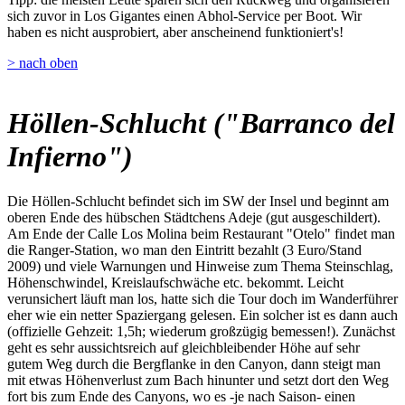
sich zuvor in Los Gigantes einen Abhol-Service per Boot. Wir
haben es nicht ausprobiert, aber anscheinend funktioniert's!
> nach oben
Höllen-Schlucht ("Barranco del
Infierno")
Die Höllen-Schlucht befindet sich im SW der Insel und beginnt am
oberen Ende des hübschen Städtchens Adeje (gut ausgeschildert).
Am Ende der Calle Los Molina beim Restaurant "Otelo" findet man
die Ranger-Station, wo man den Eintritt bezahlt (3 Euro/Stand
2009) und viele Warnungen und Hinweise zum Thema Steinschlag,
Höhenschwindel, Kreislaufschwäche etc. bekommt. Leicht
verunsichert läuft man los, hatte sich die Tour doch im Wanderführer
eher wie ein netter Spaziergang gelesen. Ein solcher ist es dann auch
(offizielle Gehzeit: 1,5h; wiederum großzügig bemessen!). Zunächst
geht es sehr aussichtsreich auf gleichbleibender Höhe auf sehr
gutem Weg durch die Bergflanke in den Canyon, dann steigt man
mit etwas Höhenverlust zum Bach hinunter und setzt dort den Weg
fort bis zum Ende des Canyons, wo es -je nach Saison- einen