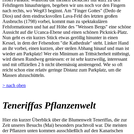
Felsfingern hinaufsteigen, begeben wir uns noch vor den Fingern
nach rechts, wo Weg#3 beginnt. Am "Finger Gottes" (Dedo de
Dios) und dem eindrucksvollen Lava-Feld des letzten großen
Ausbruchs (1798) vorbei, kommt man zu spektakulären
Felsformationen und hat auf Höhe des "Weissen Bergs" eine schöne
Aussicht auf die Ucanca-Ebene und einen schönen Picknick-Platz.
Nun geht es ein kurzes Stück etwas geröllig hinunter in einen
Kessel, in dem der Felsendom "die Kathedrale" steht. Linker Hand
an ihr vorbei, einen kurzen, aber steilen Abhang hinauf und man ist
wieder am Parkplatz! Wer ein Minimum an Trittsicherheit mitbringt,
wird diesen Rundweg geniessen: er ist sehr kurzweilig, interessant
und mit offiziellen 2 h nicht übermässig anstrengend. Wie so oft
reicht schon eine relativ geringe Distanz zum Parkplatz, um die
Massen abzuschütteln.
> nach oben
Teneriffas Pflanzenwelt
Hier ein kurzer Überblick über die Blumenwelt Teneriffas, die zur
Zeit unseres Besuchs (Mai) besonders prachtvoll war. Die meisten
der Pflanzen unten kommen ausschließlich auf den Kanarischen