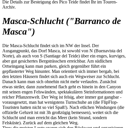
Die Details zur Besteigung des Pico Teide findet Ihr im Touren-
Archiv.
Masca-Schlucht ("Barranco de
Masca")
Die Masca-Schlucht findet sich im NW der Insel. Der
Ausgangpunkt, das Dorf Masca, ist sowohl von N (Buenavista del
Norte), als auch von S (Santiage del Teide) über ein enges, kurviges,
aber gut gesichertes Bergsträsschen erreichbar. Am südlichen
Ortseingang kann man parken, gleich gegenüber führt ein
gepflasterter Weg hinunter. Man orientiert sich immer bergab, bei
den letzten Häusern findet sich auch ein Wegweiser zur Schlucht.
Danach kann man sich ohnehin nicht mehr verlaufen. Zunächst
etwas steiler, dann zunehmend flach geht es hinein in den Canyon
mit seinen engen Felswänden, spektakulären Steinformationen und
reicher Pflanzenwelt. Der Weg ist felsig, aber immer gut gangbar -
vorausgesetzt, man hat wenigstens Turnschuhe an (die FlipFlop-
Touristen hatten nicht so viel Spaß!). Nach etlichen Windungen (die
offizielle Gehzeit ist mit 3h großzügig bemessen), weitet sich die
Schlucht und man erreicht das Meer (kein Strand, sondern
Felsküste). Zurück auf dem gleichen Weg.
Tipp: die meisten Leute sparen sich den Rückweg und organisieren