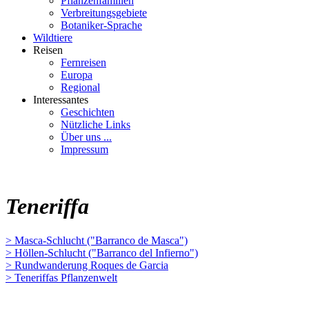
Pflanzenfamilien
Verbreitungsgebiete
Botaniker-Sprache
Wildtiere
Reisen
Fernreisen
Europa
Regional
Interessantes
Geschichten
Nützliche Links
Über uns ...
Impressum
Teneriffa
> Masca-Schlucht ("Barranco de Masca")
> Höllen-Schlucht ("Barranco del Infierno")
> Rundwanderung Roques de Garcia
> Teneriffas Pflanzenwelt