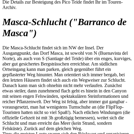
Die Details zur Besteigung des Pico Teide findet Ihr im Touren-
Archiv.
Masca-Schlucht ("Barranco de
Masca")
Die Masca-Schlucht findet sich im NW der Insel. Der
Ausgangpunkt, das Dorf Masca, ist sowohl von N (Buenavista del
Norte), als auch von S (Santiage del Teide) über ein enges, kurviges,
aber gut gesichertes Bergsträsschen erreichbar. Am südlichen
Ortseingang kann man parken, gleich gegenüber führt ein
gepflasterter Weg hinunter. Man orientiert sich immer bergab, bei
den letzten Häusern findet sich auch ein Wegweiser zur Schlucht.
Danach kann man sich ohnehin nicht mehr verlaufen. Zunächst
etwas steiler, dann zunehmend flach geht es hinein in den Canyon
mit seinen engen Felswänden, spektakulären Steinformationen und
reicher Pflanzenwelt. Der Weg ist felsig, aber immer gut gangbar -
vorausgesetzt, man hat wenigstens Turnschuhe an (die FlipFlop-
Touristen hatten nicht so viel Spaß!). Nach etlichen Windungen (die
offizielle Gehzeit ist mit 3h großzügig bemessen), weitet sich die
Schlucht und man erreicht das Meer (kein Strand, sondern
Felsküste). Zurück auf dem gleichen Weg.
Tipp: die meisten Leute sparen sich den Rückweg und organisieren