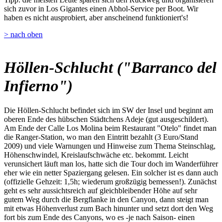
sich zuvor in Los Gigantes einen Abhol-Service per Boot. Wir
haben es nicht ausprobiert, aber anscheinend funktioniert's!
> nach oben
Höllen-Schlucht ("Barranco del
Infierno")
Die Höllen-Schlucht befindet sich im SW der Insel und beginnt am
oberen Ende des hübschen Städtchens Adeje (gut ausgeschildert).
Am Ende der Calle Los Molina beim Restaurant "Otelo" findet man
die Ranger-Station, wo man den Eintritt bezahlt (3 Euro/Stand
2009) und viele Warnungen und Hinweise zum Thema Steinschlag,
Höhenschwindel, Kreislaufschwäche etc. bekommt. Leicht
verunsichert läuft man los, hatte sich die Tour doch im Wanderführer
eher wie ein netter Spaziergang gelesen. Ein solcher ist es dann auch
(offizielle Gehzeit: 1,5h; wiederum großzügig bemessen!). Zunächst
geht es sehr aussichtsreich auf gleichbleibender Höhe auf sehr
gutem Weg durch die Bergflanke in den Canyon, dann steigt man
mit etwas Höhenverlust zum Bach hinunter und setzt dort den Weg
fort bis zum Ende des Canyons, wo es -je nach Saison- einen