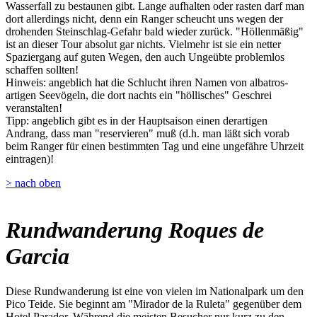
Wasserfall zu bestaunen gibt. Lange aufhalten oder rasten darf man
dort allerdings nicht, denn ein Ranger scheucht uns wegen der
drohenden Steinschlag-Gefahr bald wieder zurück. "Höllenmäßig"
ist an dieser Tour absolut gar nichts. Vielmehr ist sie ein netter
Spaziergang auf guten Wegen, den auch Ungeübte problemlos
schaffen sollten!
Hinweis: angeblich hat die Schlucht ihren Namen von albatros-
artigen Seevögeln, die dort nachts ein "höllisches" Geschrei
veranstalten!
Tipp: angeblich gibt es in der Hauptsaison einen derartigen
Andrang, dass man "reservieren" muß (d.h. man läßt sich vorab
beim Ranger für einen bestimmten Tag und eine ungefähre Uhrzeit
eintragen)!
> nach oben
Rundwanderung Roques de
Garcia
Diese Rundwanderung ist eine von vielen im Nationalpark um den
Pico Teide. Sie beginnt am "Mirador de la Ruleta" gegenüber dem
Hotel Parador. Während die meisten Besucher nur kurz zu den