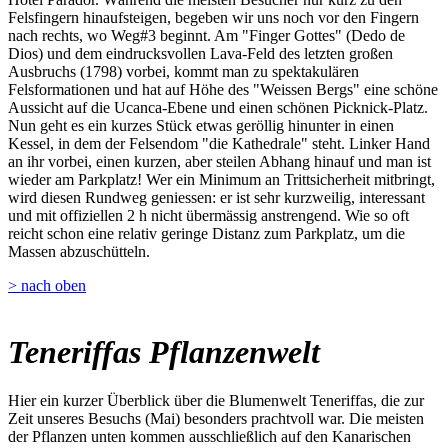
Felsfingern hinaufsteigen, begeben wir uns noch vor den Fingern
nach rechts, wo Weg#3 beginnt. Am "Finger Gottes" (Dedo de
Dios) und dem eindrucksvollen Lava-Feld des letzten großen
Ausbruchs (1798) vorbei, kommt man zu spektakulären
Felsformationen und hat auf Höhe des "Weissen Bergs" eine schöne
Aussicht auf die Ucanca-Ebene und einen schönen Picknick-Platz.
Nun geht es ein kurzes Stück etwas geröllig hinunter in einen
Kessel, in dem der Felsendom "die Kathedrale" steht. Linker Hand
an ihr vorbei, einen kurzen, aber steilen Abhang hinauf und man ist
wieder am Parkplatz! Wer ein Minimum an Trittsicherheit mitbringt,
wird diesen Rundweg geniessen: er ist sehr kurzweilig, interessant
und mit offiziellen 2 h nicht übermässig anstrengend. Wie so oft
reicht schon eine relativ geringe Distanz zum Parkplatz, um die
Massen abzuschütteln.
> nach oben
Teneriffas Pflanzenwelt
Hier ein kurzer Überblick über die Blumenwelt Teneriffas, die zur
Zeit unseres Besuchs (Mai) besonders prachtvoll war. Die meisten
der Pflanzen unten kommen ausschließlich auf den Kanarischen