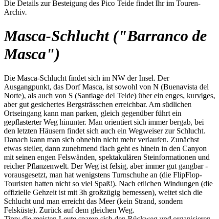
Die Details zur Besteigung des Pico Teide findet Ihr im Touren-
Archiv.
Masca-Schlucht ("Barranco de
Masca")
Die Masca-Schlucht findet sich im NW der Insel. Der
Ausgangpunkt, das Dorf Masca, ist sowohl von N (Buenavista del
Norte), als auch von S (Santiage del Teide) über ein enges, kurviges,
aber gut gesichertes Bergsträsschen erreichbar. Am südlichen
Ortseingang kann man parken, gleich gegenüber führt ein
gepflasterter Weg hinunter. Man orientiert sich immer bergab, bei
den letzten Häusern findet sich auch ein Wegweiser zur Schlucht.
Danach kann man sich ohnehin nicht mehr verlaufen. Zunächst
etwas steiler, dann zunehmend flach geht es hinein in den Canyon
mit seinen engen Felswänden, spektakulären Steinformationen und
reicher Pflanzenwelt. Der Weg ist felsig, aber immer gut gangbar -
vorausgesetzt, man hat wenigstens Turnschuhe an (die FlipFlop-
Touristen hatten nicht so viel Spaß!). Nach etlichen Windungen (die
offizielle Gehzeit ist mit 3h großzügig bemessen), weitet sich die
Schlucht und man erreicht das Meer (kein Strand, sondern
Felsküste). Zurück auf dem gleichen Weg.
Tipp: die meisten Leute sparen sich den Rückweg und organisieren