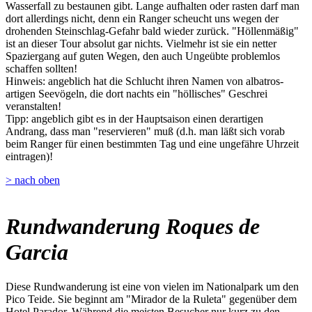
Wasserfall zu bestaunen gibt. Lange aufhalten oder rasten darf man
dort allerdings nicht, denn ein Ranger scheucht uns wegen der
drohenden Steinschlag-Gefahr bald wieder zurück. "Höllenmäßig"
ist an dieser Tour absolut gar nichts. Vielmehr ist sie ein netter
Spaziergang auf guten Wegen, den auch Ungeübte problemlos
schaffen sollten!
Hinweis: angeblich hat die Schlucht ihren Namen von albatros-
artigen Seevögeln, die dort nachts ein "höllisches" Geschrei
veranstalten!
Tipp: angeblich gibt es in der Hauptsaison einen derartigen
Andrang, dass man "reservieren" muß (d.h. man läßt sich vorab
beim Ranger für einen bestimmten Tag und eine ungefähre Uhrzeit
eintragen)!
> nach oben
Rundwanderung Roques de
Garcia
Diese Rundwanderung ist eine von vielen im Nationalpark um den
Pico Teide. Sie beginnt am "Mirador de la Ruleta" gegenüber dem
Hotel Parador. Während die meisten Besucher nur kurz zu den