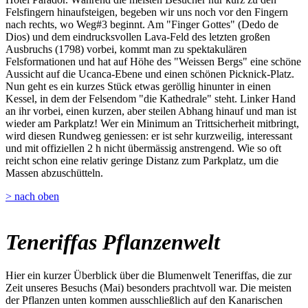
Felsfingern hinaufsteigen, begeben wir uns noch vor den Fingern
nach rechts, wo Weg#3 beginnt. Am "Finger Gottes" (Dedo de
Dios) und dem eindrucksvollen Lava-Feld des letzten großen
Ausbruchs (1798) vorbei, kommt man zu spektakulären
Felsformationen und hat auf Höhe des "Weissen Bergs" eine schöne
Aussicht auf die Ucanca-Ebene und einen schönen Picknick-Platz.
Nun geht es ein kurzes Stück etwas geröllig hinunter in einen
Kessel, in dem der Felsendom "die Kathedrale" steht. Linker Hand
an ihr vorbei, einen kurzen, aber steilen Abhang hinauf und man ist
wieder am Parkplatz! Wer ein Minimum an Trittsicherheit mitbringt,
wird diesen Rundweg geniessen: er ist sehr kurzweilig, interessant
und mit offiziellen 2 h nicht übermässig anstrengend. Wie so oft
reicht schon eine relativ geringe Distanz zum Parkplatz, um die
Massen abzuschütteln.
> nach oben
Teneriffas Pflanzenwelt
Hier ein kurzer Überblick über die Blumenwelt Teneriffas, die zur
Zeit unseres Besuchs (Mai) besonders prachtvoll war. Die meisten
der Pflanzen unten kommen ausschließlich auf den Kanarischen