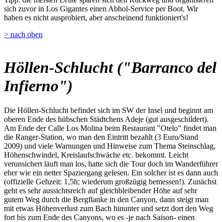
sich zuvor in Los Gigantes einen Abhol-Service per Boot. Wir
haben es nicht ausprobiert, aber anscheinend funktioniert's!
> nach oben
Höllen-Schlucht ("Barranco del
Infierno")
Die Höllen-Schlucht befindet sich im SW der Insel und beginnt am
oberen Ende des hübschen Städtchens Adeje (gut ausgeschildert).
Am Ende der Calle Los Molina beim Restaurant "Otelo" findet man
die Ranger-Station, wo man den Eintritt bezahlt (3 Euro/Stand
2009) und viele Warnungen und Hinweise zum Thema Steinschlag,
Höhenschwindel, Kreislaufschwäche etc. bekommt. Leicht
verunsichert läuft man los, hatte sich die Tour doch im Wanderführer
eher wie ein netter Spaziergang gelesen. Ein solcher ist es dann auch
(offizielle Gehzeit: 1,5h; wiederum großzügig bemessen!). Zunächst
geht es sehr aussichtsreich auf gleichbleibender Höhe auf sehr
gutem Weg durch die Bergflanke in den Canyon, dann steigt man
mit etwas Höhenverlust zum Bach hinunter und setzt dort den Weg
fort bis zum Ende des Canyons, wo es -je nach Saison- einen