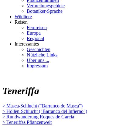
Pflanzenfamilien
Verbreitungsgebiete
Botaniker-Sprache
Wildtiere
Reisen
Fernreisen
Europa
Regional
Interessantes
Geschichten
Nützliche Links
Über uns ...
Impressum
Teneriffa
> Masca-Schlucht ("Barranco de Masca")
> Höllen-Schlucht ("Barranco del Infierno")
> Rundwanderung Roques de Garcia
> Teneriffas Pflanzenwelt