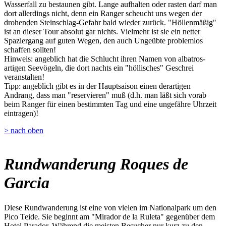
Wasserfall zu bestaunen gibt. Lange aufhalten oder rasten darf man
dort allerdings nicht, denn ein Ranger scheucht uns wegen der
drohenden Steinschlag-Gefahr bald wieder zurück. "Höllenmäßig"
ist an dieser Tour absolut gar nichts. Vielmehr ist sie ein netter
Spaziergang auf guten Wegen, den auch Ungeübte problemlos
schaffen sollten!
Hinweis: angeblich hat die Schlucht ihren Namen von albatros-
artigen Seevögeln, die dort nachts ein "höllisches" Geschrei
veranstalten!
Tipp: angeblich gibt es in der Hauptsaison einen derartigen
Andrang, dass man "reservieren" muß (d.h. man läßt sich vorab
beim Ranger für einen bestimmten Tag und eine ungefähre Uhrzeit
eintragen)!
> nach oben
Rundwanderung Roques de
Garcia
Diese Rundwanderung ist eine von vielen im Nationalpark um den
Pico Teide. Sie beginnt am "Mirador de la Ruleta" gegenüber dem
Hotel Parador. Während die meisten Besucher nur kurz zu den