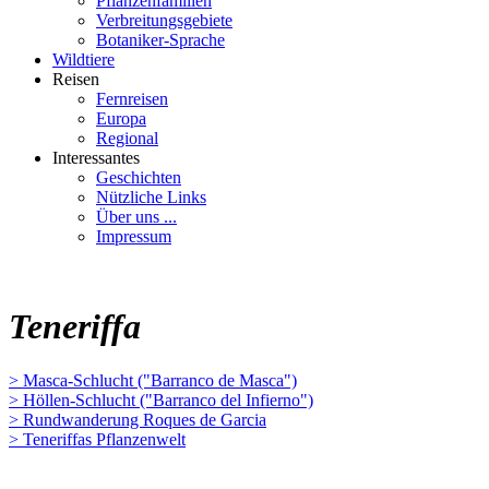
Pflanzenfamilien
Verbreitungsgebiete
Botaniker-Sprache
Wildtiere
Reisen
Fernreisen
Europa
Regional
Interessantes
Geschichten
Nützliche Links
Über uns ...
Impressum
Teneriffa
> Masca-Schlucht ("Barranco de Masca")
> Höllen-Schlucht ("Barranco del Infierno")
> Rundwanderung Roques de Garcia
> Teneriffas Pflanzenwelt