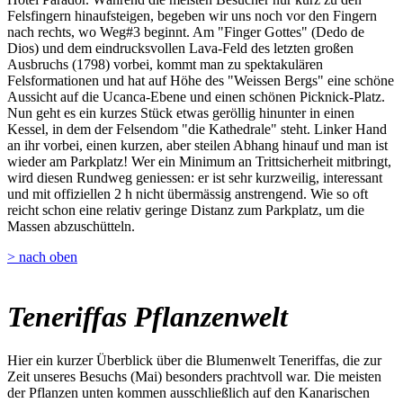
Felsfingern hinaufsteigen, begeben wir uns noch vor den Fingern
nach rechts, wo Weg#3 beginnt. Am "Finger Gottes" (Dedo de
Dios) und dem eindrucksvollen Lava-Feld des letzten großen
Ausbruchs (1798) vorbei, kommt man zu spektakulären
Felsformationen und hat auf Höhe des "Weissen Bergs" eine schöne
Aussicht auf die Ucanca-Ebene und einen schönen Picknick-Platz.
Nun geht es ein kurzes Stück etwas geröllig hinunter in einen
Kessel, in dem der Felsendom "die Kathedrale" steht. Linker Hand
an ihr vorbei, einen kurzen, aber steilen Abhang hinauf und man ist
wieder am Parkplatz! Wer ein Minimum an Trittsicherheit mitbringt,
wird diesen Rundweg geniessen: er ist sehr kurzweilig, interessant
und mit offiziellen 2 h nicht übermässig anstrengend. Wie so oft
reicht schon eine relativ geringe Distanz zum Parkplatz, um die
Massen abzuschütteln.
> nach oben
Teneriffas Pflanzenwelt
Hier ein kurzer Überblick über die Blumenwelt Teneriffas, die zur
Zeit unseres Besuchs (Mai) besonders prachtvoll war. Die meisten
der Pflanzen unten kommen ausschließlich auf den Kanarischen