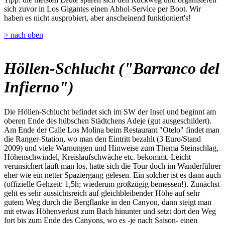
sich zuvor in Los Gigantes einen Abhol-Service per Boot. Wir
haben es nicht ausprobiert, aber anscheinend funktioniert's!
> nach oben
Höllen-Schlucht ("Barranco del
Infierno")
Die Höllen-Schlucht befindet sich im SW der Insel und beginnt am
oberen Ende des hübschen Städtchens Adeje (gut ausgeschildert).
Am Ende der Calle Los Molina beim Restaurant "Otelo" findet man
die Ranger-Station, wo man den Eintritt bezahlt (3 Euro/Stand
2009) und viele Warnungen und Hinweise zum Thema Steinschlag,
Höhenschwindel, Kreislaufschwäche etc. bekommt. Leicht
verunsichert läuft man los, hatte sich die Tour doch im Wanderführer
eher wie ein netter Spaziergang gelesen. Ein solcher ist es dann auch
(offizielle Gehzeit: 1,5h; wiederum großzügig bemessen!). Zunächst
geht es sehr aussichtsreich auf gleichbleibender Höhe auf sehr
gutem Weg durch die Bergflanke in den Canyon, dann steigt man
mit etwas Höhenverlust zum Bach hinunter und setzt dort den Weg
fort bis zum Ende des Canyons, wo es -je nach Saison- einen