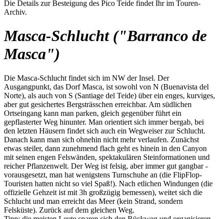
Die Details zur Besteigung des Pico Teide findet Ihr im Touren-
Archiv.
Masca-Schlucht ("Barranco de
Masca")
Die Masca-Schlucht findet sich im NW der Insel. Der
Ausgangpunkt, das Dorf Masca, ist sowohl von N (Buenavista del
Norte), als auch von S (Santiage del Teide) über ein enges, kurviges,
aber gut gesichertes Bergsträsschen erreichbar. Am südlichen
Ortseingang kann man parken, gleich gegenüber führt ein
gepflasterter Weg hinunter. Man orientiert sich immer bergab, bei
den letzten Häusern findet sich auch ein Wegweiser zur Schlucht.
Danach kann man sich ohnehin nicht mehr verlaufen. Zunächst
etwas steiler, dann zunehmend flach geht es hinein in den Canyon
mit seinen engen Felswänden, spektakulären Steinformationen und
reicher Pflanzenwelt. Der Weg ist felsig, aber immer gut gangbar -
vorausgesetzt, man hat wenigstens Turnschuhe an (die FlipFlop-
Touristen hatten nicht so viel Spaß!). Nach etlichen Windungen (die
offizielle Gehzeit ist mit 3h großzügig bemessen), weitet sich die
Schlucht und man erreicht das Meer (kein Strand, sondern
Felsküste). Zurück auf dem gleichen Weg.
Tipp: die meisten Leute sparen sich den Rückweg und organisieren