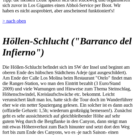
sich zuvor in Los Gigantes einen Abhol-Service per Boot. Wir
haben es nicht ausprobiert, aber anscheinend funktioniert's!
> nach oben
Höllen-Schlucht ("Barranco del
Infierno")
Die Höllen-Schlucht befindet sich im SW der Insel und beginnt am
oberen Ende des hübschen Städtchens Adeje (gut ausgeschildert).
Am Ende der Calle Los Molina beim Restaurant "Otelo" findet man
die Ranger-Station, wo man den Eintritt bezahlt (3 Euro/Stand
2009) und viele Warnungen und Hinweise zum Thema Steinschlag,
Höhenschwindel, Kreislaufschwäche etc. bekommt. Leicht
verunsichert läuft man los, hatte sich die Tour doch im Wanderführer
eher wie ein netter Spaziergang gelesen. Ein solcher ist es dann auch
(offizielle Gehzeit: 1,5h; wiederum großzügig bemessen!). Zunächst
geht es sehr aussichtsreich auf gleichbleibender Höhe auf sehr
gutem Weg durch die Bergflanke in den Canyon, dann steigt man
mit etwas Höhenverlust zum Bach hinunter und setzt dort den Weg
fort bis zum Ende des Canyons, wo es -je nach Saison- einen