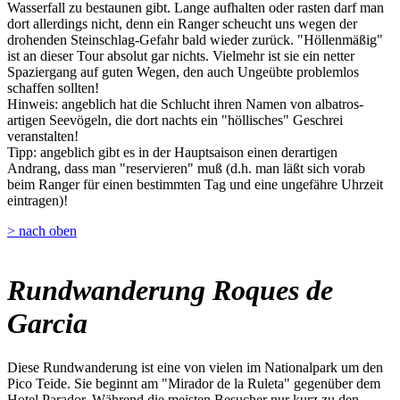
Wasserfall zu bestaunen gibt. Lange aufhalten oder rasten darf man
dort allerdings nicht, denn ein Ranger scheucht uns wegen der
drohenden Steinschlag-Gefahr bald wieder zurück. "Höllenmäßig"
ist an dieser Tour absolut gar nichts. Vielmehr ist sie ein netter
Spaziergang auf guten Wegen, den auch Ungeübte problemlos
schaffen sollten!
Hinweis: angeblich hat die Schlucht ihren Namen von albatros-
artigen Seevögeln, die dort nachts ein "höllisches" Geschrei
veranstalten!
Tipp: angeblich gibt es in der Hauptsaison einen derartigen
Andrang, dass man "reservieren" muß (d.h. man läßt sich vorab
beim Ranger für einen bestimmten Tag und eine ungefähre Uhrzeit
eintragen)!
> nach oben
Rundwanderung Roques de
Garcia
Diese Rundwanderung ist eine von vielen im Nationalpark um den
Pico Teide. Sie beginnt am "Mirador de la Ruleta" gegenüber dem
Hotel Parador. Während die meisten Besucher nur kurz zu den