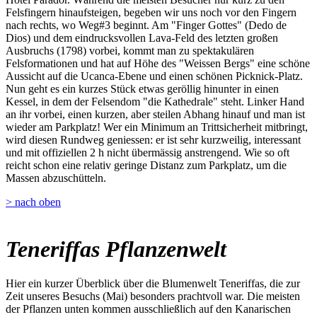
Felsfingern hinaufsteigen, begeben wir uns noch vor den Fingern
nach rechts, wo Weg#3 beginnt. Am "Finger Gottes" (Dedo de
Dios) und dem eindrucksvollen Lava-Feld des letzten großen
Ausbruchs (1798) vorbei, kommt man zu spektakulären
Felsformationen und hat auf Höhe des "Weissen Bergs" eine schöne
Aussicht auf die Ucanca-Ebene und einen schönen Picknick-Platz.
Nun geht es ein kurzes Stück etwas geröllig hinunter in einen
Kessel, in dem der Felsendom "die Kathedrale" steht. Linker Hand
an ihr vorbei, einen kurzen, aber steilen Abhang hinauf und man ist
wieder am Parkplatz! Wer ein Minimum an Trittsicherheit mitbringt,
wird diesen Rundweg geniessen: er ist sehr kurzweilig, interessant
und mit offiziellen 2 h nicht übermässig anstrengend. Wie so oft
reicht schon eine relativ geringe Distanz zum Parkplatz, um die
Massen abzuschütteln.
> nach oben
Teneriffas Pflanzenwelt
Hier ein kurzer Überblick über die Blumenwelt Teneriffas, die zur
Zeit unseres Besuchs (Mai) besonders prachtvoll war. Die meisten
der Pflanzen unten kommen ausschließlich auf den Kanarischen