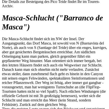
Die Details zur Besteigung des Pico Teide findet Ihr im Touren-
Archiv.
Masca-Schlucht ("Barranco de
Masca")
Die Masca-Schlucht findet sich im NW der Insel. Der
Ausgangpunkt, das Dorf Masca, ist sowohl von N (Buenavista del
Norte), als auch von S (Santiage del Teide) über ein enges, kurviges,
aber gut gesichertes Bergsträsschen erreichbar. Am südlichen
Ortseingang kann man parken, gleich gegenüber führt ein
gepflasterter Weg hinunter. Man orientiert sich immer bergab, bei
den letzten Häusern findet sich auch ein Wegweiser zur Schlucht.
Danach kann man sich ohnehin nicht mehr verlaufen. Zunächst
etwas steiler, dann zunehmend flach geht es hinein in den Canyon
mit seinen engen Felswänden, spektakulären Steinformationen und
reicher Pflanzenwelt. Der Weg ist felsig, aber immer gut gangbar -
vorausgesetzt, man hat wenigstens Turnschuhe an (die FlipFlop-
Touristen hatten nicht so viel Spaß!). Nach etlichen Windungen (die
offizielle Gehzeit ist mit 3h großzügig bemessen), weitet sich die
Schlucht und man erreicht das Meer (kein Strand, sondern
Felsküste). Zurück auf dem gleichen Weg.
Tipp: die meisten Leute sparen sich den Rückweg und organisieren