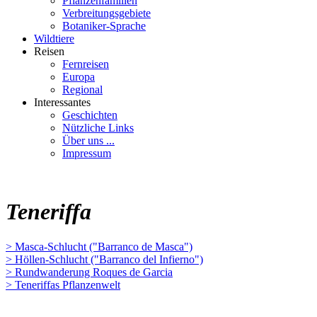
Pflanzenfamilien
Verbreitungsgebiete
Botaniker-Sprache
Wildtiere
Reisen
Fernreisen
Europa
Regional
Interessantes
Geschichten
Nützliche Links
Über uns ...
Impressum
Teneriffa
> Masca-Schlucht ("Barranco de Masca")
> Höllen-Schlucht ("Barranco del Infierno")
> Rundwanderung Roques de Garcia
> Teneriffas Pflanzenwelt