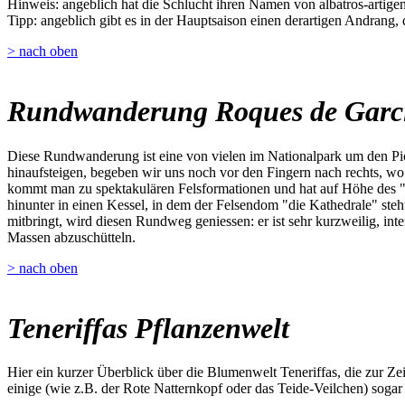
Hinweis: angeblich hat die Schlucht ihren Namen von albatros-artigen 
Tipp: angeblich gibt es in der Hauptsaison einen derartigen Andrang,
> nach oben
Rundwanderung Roques de Garc
Diese Rundwanderung ist eine von vielen im Nationalpark um den Pic
hinaufsteigen, begeben wir uns noch vor den Fingern nach rechts, w
kommt man zu spektakulären Felsformationen und hat auf Höhe des "W
hinunter in einen Kessel, in dem der Felsendom "die Kathedrale" steh
mitbringt, wird diesen Rundweg geniessen: er ist sehr kurzweilig, inte
Massen abzuschütteln.
> nach oben
Teneriffas Pflanzenwelt
Hier ein kurzer Überblick über die Blumenwelt Teneriffas, die zur Z
einige (wie z.B. der Rote Natternkopf oder das Teide-Veilchen) sogar 