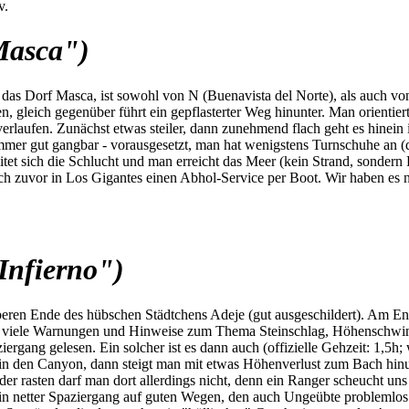
v.
Masca")
s Dorf Masca, ist sowohl von N (Buenavista del Norte), als auch von S
 gleich gegenüber führt ein gepflasterter Weg hinunter. Man orientiert
rlaufen. Zunächst etwas steiler, dann zunehmend flach geht es hinein
mmer gut gangbar - vorausgesetzt, man hat wenigstens Turnschuhe an (di
itet sich die Schlucht und man erreicht das Meer (kein Strand, sonder
h zuvor in Los Gigantes einen Abhol-Service per Boot. Wir haben es nic
Infierno")
beren Ende des hübschen Städtchens Adeje (gut ausgeschildert). Am En
nd viele Warnungen und Hinweise zum Thema Steinschlag, Höhenschwind
ziergang gelesen. Ein solcher ist es dann auch (offizielle Gehzeit: 1,5
in den Canyon, dann steigt man mit etwas Höhenverlust zum Bach hinu
oder rasten darf man dort allerdings nicht, denn ein Ranger scheucht 
 ein netter Spaziergang auf guten Wegen, den auch Ungeübte problemlos 