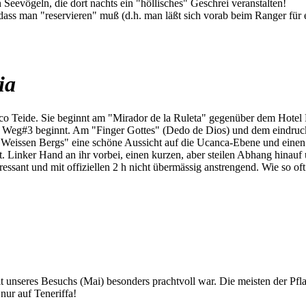
Seevögeln, die dort nachts ein "höllisches" Geschrei veranstalten!
 dass man "reservieren" muß (d.h. man läßt sich vorab beim Ranger für
ia
o Teide. Sie beginnt am "Mirador de la Ruleta" gegenüber dem Hotel 
o Weg#3 beginnt. Am "Finger Gottes" (Dedo de Dios) und dem eindruck
eissen Bergs" eine schöne Aussicht auf die Ucanca-Ebene und einen s
t. Linker Hand an ihr vorbei, einen kurzen, aber steilen Abhang hinauf
ressant und mit offiziellen 2 h nicht übermässig anstrengend. Wie so oft
eit unseres Besuchs (Mai) besonders prachtvoll war. Die meisten der Pf
nur auf Teneriffa!