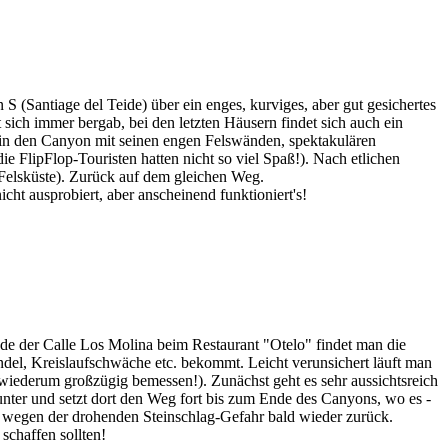
 (Santiage del Teide) über ein enges, kurviges, aber gut gesichertes
 sich immer bergab, bei den letzten Häusern findet sich auch ein
 in den Canyon mit seinen engen Felswänden, spektakulären
e FlipFlop-Touristen hatten nicht so viel Spaß!). Nach etlichen
n Felsküste). Zurück auf dem gleichen Weg.
ht ausprobiert, aber anscheinend funktioniert's!
de der Calle Los Molina beim Restaurant "Otelo" findet man die
el, Kreislaufschwäche etc. bekommt. Leicht verunsichert läuft man
h; wiederum großzügig bemessen!). Zunächst geht es sehr aussichtsreich
nter und setzt dort den Weg fort bis zum Ende des Canyons, wo es -
uns wegen der drohenden Steinschlag-Gefahr bald wieder zurück.
schaffen sollten!