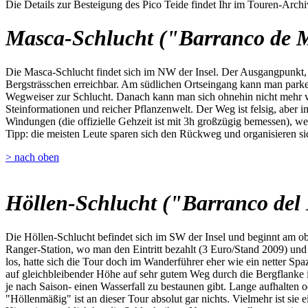
Die Details zur Besteigung des Pico Teide findet Ihr im Touren-Archi
Masca-Schlucht ("Barranco de 
Die Masca-Schlucht findet sich im NW der Insel. Der Ausgangpunkt, da
Bergsträsschen erreichbar. Am südlichen Ortseingang kann man parken,
Wegweiser zur Schlucht. Danach kann man sich ohnehin nicht mehr ve
Steinformationen und reicher Pflanzenwelt. Der Weg ist felsig, aber i
Windungen (die offizielle Gehzeit ist mit 3h großzügig bemessen), we
Tipp: die meisten Leute sparen sich den Rückweg und organisieren sic
> nach oben
Höllen-Schlucht ("Barranco del 
Die Höllen-Schlucht befindet sich im SW der Insel und beginnt am o
Ranger-Station, wo man den Eintritt bezahlt (3 Euro/Stand 2009) u
los, hatte sich die Tour doch im Wanderführer eher wie ein netter Spa
auf gleichbleibender Höhe auf sehr gutem Weg durch die Bergflanke 
je nach Saison- einen Wasserfall zu bestaunen gibt. Lange aufhalten 
"Höllenmäßig" ist an dieser Tour absolut gar nichts. Vielmehr ist sie