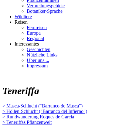
Pflanzenfamilien
Verbreitungsgebiete
Botaniker-Sprache
Wildtiere
Reisen
Fernreisen
Europa
Regional
Interessantes
Geschichten
Nützliche Links
Über uns ...
Impressum
Teneriffa
> Masca-Schlucht ("Barranco de Masca")
> Höllen-Schlucht ("Barranco del Infierno")
> Rundwanderung Roques de Garcia
> Teneriffas Pflanzenwelt