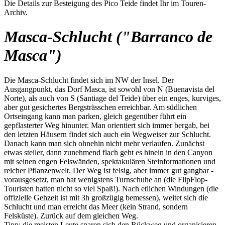
Die Details zur Besteigung des Pico Teide findet Ihr im Touren-
Archiv.
Masca-Schlucht ("Barranco de
Masca")
Die Masca-Schlucht findet sich im NW der Insel. Der
Ausgangpunkt, das Dorf Masca, ist sowohl von N (Buenavista del
Norte), als auch von S (Santiage del Teide) über ein enges, kurviges,
aber gut gesichertes Bergsträsschen erreichbar. Am südlichen
Ortseingang kann man parken, gleich gegenüber führt ein
gepflasterter Weg hinunter. Man orientiert sich immer bergab, bei
den letzten Häusern findet sich auch ein Wegweiser zur Schlucht.
Danach kann man sich ohnehin nicht mehr verlaufen. Zunächst
etwas steiler, dann zunehmend flach geht es hinein in den Canyon
mit seinen engen Felswänden, spektakulären Steinformationen und
reicher Pflanzenwelt. Der Weg ist felsig, aber immer gut gangbar -
vorausgesetzt, man hat wenigstens Turnschuhe an (die FlipFlop-
Touristen hatten nicht so viel Spaß!). Nach etlichen Windungen (die
offizielle Gehzeit ist mit 3h großzügig bemessen), weitet sich die
Schlucht und man erreicht das Meer (kein Strand, sondern
Felsküste). Zurück auf dem gleichen Weg.
Tipp: die meisten Leute sparen sich den Rückweg und organisieren