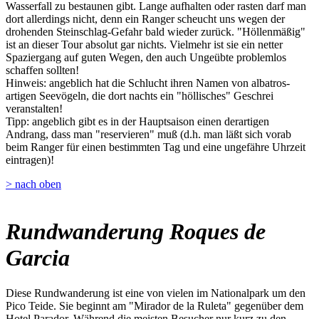
Wasserfall zu bestaunen gibt. Lange aufhalten oder rasten darf man
dort allerdings nicht, denn ein Ranger scheucht uns wegen der
drohenden Steinschlag-Gefahr bald wieder zurück. "Höllenmäßig"
ist an dieser Tour absolut gar nichts. Vielmehr ist sie ein netter
Spaziergang auf guten Wegen, den auch Ungeübte problemlos
schaffen sollten!
Hinweis: angeblich hat die Schlucht ihren Namen von albatros-
artigen Seevögeln, die dort nachts ein "höllisches" Geschrei
veranstalten!
Tipp: angeblich gibt es in der Hauptsaison einen derartigen
Andrang, dass man "reservieren" muß (d.h. man läßt sich vorab
beim Ranger für einen bestimmten Tag und eine ungefähre Uhrzeit
eintragen)!
> nach oben
Rundwanderung Roques de
Garcia
Diese Rundwanderung ist eine von vielen im Nationalpark um den
Pico Teide. Sie beginnt am "Mirador de la Ruleta" gegenüber dem
Hotel Parador. Während die meisten Besucher nur kurz zu den