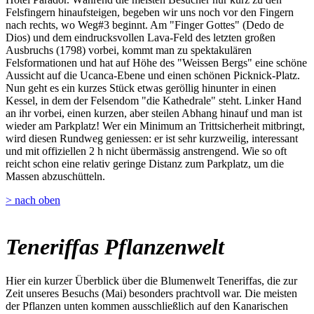
Felsfingern hinaufsteigen, begeben wir uns noch vor den Fingern
nach rechts, wo Weg#3 beginnt. Am "Finger Gottes" (Dedo de
Dios) und dem eindrucksvollen Lava-Feld des letzten großen
Ausbruchs (1798) vorbei, kommt man zu spektakulären
Felsformationen und hat auf Höhe des "Weissen Bergs" eine schöne
Aussicht auf die Ucanca-Ebene und einen schönen Picknick-Platz.
Nun geht es ein kurzes Stück etwas geröllig hinunter in einen
Kessel, in dem der Felsendom "die Kathedrale" steht. Linker Hand
an ihr vorbei, einen kurzen, aber steilen Abhang hinauf und man ist
wieder am Parkplatz! Wer ein Minimum an Trittsicherheit mitbringt,
wird diesen Rundweg geniessen: er ist sehr kurzweilig, interessant
und mit offiziellen 2 h nicht übermässig anstrengend. Wie so oft
reicht schon eine relativ geringe Distanz zum Parkplatz, um die
Massen abzuschütteln.
> nach oben
Teneriffas Pflanzenwelt
Hier ein kurzer Überblick über die Blumenwelt Teneriffas, die zur
Zeit unseres Besuchs (Mai) besonders prachtvoll war. Die meisten
der Pflanzen unten kommen ausschließlich auf den Kanarischen