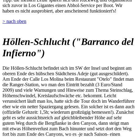
sich zuvor in Los Gigantes einen Abhol-Service per Boot. Wir
haben es nicht ausprobiert, aber anscheinend funktioniert's!
> nach oben
Höllen-Schlucht ("Barranco del
Infierno")
Die Höllen-Schlucht befindet sich im SW der Insel und beginnt am
oberen Ende des hübschen Städtchens Adeje (gut ausgeschildert).
Am Ende der Calle Los Molina beim Restaurant "Otelo" findet man
die Ranger-Station, wo man den Eintritt bezahlt (3 Euro/Stand
2009) und viele Warnungen und Hinweise zum Thema Steinschlag,
Höhenschwindel, Kreislaufschwäche etc. bekommt. Leicht
verunsichert läuft man los, hatte sich die Tour doch im Wanderführer
eher wie ein netter Spaziergang gelesen. Ein solcher ist es dann auch
(offizielle Gehzeit: 1,5h; wiederum großzügig bemessen!). Zunächst
geht es sehr aussichtsreich auf gleichbleibender Höhe auf sehr
gutem Weg durch die Bergflanke in den Canyon, dann steigt man
mit etwas Höhenverlust zum Bach hinunter und setzt dort den Weg
fort bis zum Ende des Canyons, wo es -je nach Saison- einen