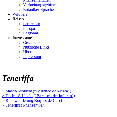
Pflanzenfamilien
Verbreitungsgebiete
Botaniker-Sprache
Wildtiere
Reisen
Fernreisen
Europa
Regional
Interessantes
Geschichten
Nützliche Links
Über uns ...
Impressum
Teneriffa
> Masca-Schlucht ("Barranco de Masca")
> Höllen-Schlucht ("Barranco del Infierno")
> Rundwanderung Roques de Garcia
> Teneriffas Pflanzenwelt