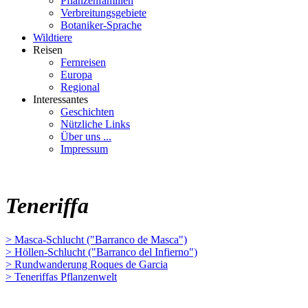
Pflanzenfamilien
Verbreitungsgebiete
Botaniker-Sprache
Wildtiere
Reisen
Fernreisen
Europa
Regional
Interessantes
Geschichten
Nützliche Links
Über uns ...
Impressum
Teneriffa
> Masca-Schlucht ("Barranco de Masca")
> Höllen-Schlucht ("Barranco del Infierno")
> Rundwanderung Roques de Garcia
> Teneriffas Pflanzenwelt