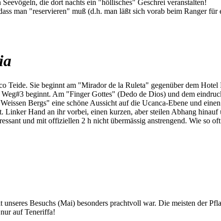
Seevögeln, die dort nachts ein "höllisches" Geschrei veranstalten!
 dass man "reservieren" muß (d.h. man läßt sich vorab beim Ranger für
ia
o Teide. Sie beginnt am "Mirador de la Ruleta" gegenüber dem Hotel 
o Weg#3 beginnt. Am "Finger Gottes" (Dedo de Dios) und dem eindruck
eissen Bergs" eine schöne Aussicht auf die Ucanca-Ebene und einen s
t. Linker Hand an ihr vorbei, einen kurzen, aber steilen Abhang hinauf
ressant und mit offiziellen 2 h nicht übermässig anstrengend. Wie so oft
eit unseres Besuchs (Mai) besonders prachtvoll war. Die meisten der Pf
nur auf Teneriffa!