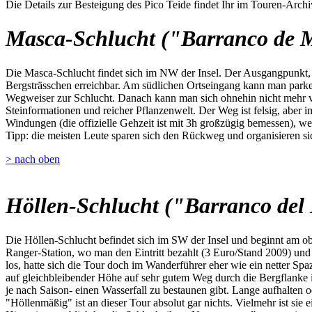
Die Details zur Besteigung des Pico Teide findet Ihr im Touren-Archi
Masca-Schlucht ("Barranco de 
Die Masca-Schlucht findet sich im NW der Insel. Der Ausgangpunkt, da
Bergsträsschen erreichbar. Am südlichen Ortseingang kann man parken,
Wegweiser zur Schlucht. Danach kann man sich ohnehin nicht mehr ve
Steinformationen und reicher Pflanzenwelt. Der Weg ist felsig, aber i
Windungen (die offizielle Gehzeit ist mit 3h großzügig bemessen), we
Tipp: die meisten Leute sparen sich den Rückweg und organisieren sic
> nach oben
Höllen-Schlucht ("Barranco del 
Die Höllen-Schlucht befindet sich im SW der Insel und beginnt am o
Ranger-Station, wo man den Eintritt bezahlt (3 Euro/Stand 2009) u
los, hatte sich die Tour doch im Wanderführer eher wie ein netter Spa
auf gleichbleibender Höhe auf sehr gutem Weg durch die Bergflanke 
je nach Saison- einen Wasserfall zu bestaunen gibt. Lange aufhalten 
"Höllenmäßig" ist an dieser Tour absolut gar nichts. Vielmehr ist sie