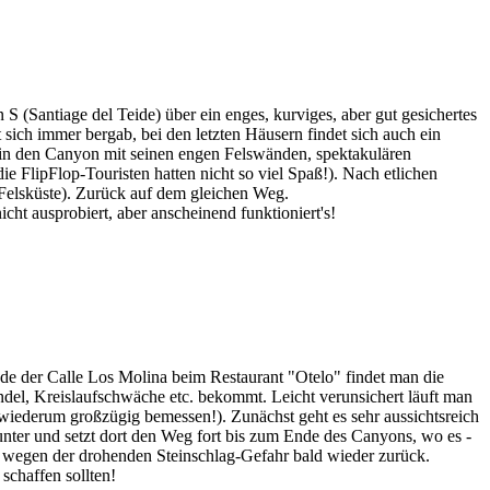
 (Santiage del Teide) über ein enges, kurviges, aber gut gesichertes
 sich immer bergab, bei den letzten Häusern findet sich auch ein
 in den Canyon mit seinen engen Felswänden, spektakulären
e FlipFlop-Touristen hatten nicht so viel Spaß!). Nach etlichen
n Felsküste). Zurück auf dem gleichen Weg.
ht ausprobiert, aber anscheinend funktioniert's!
de der Calle Los Molina beim Restaurant "Otelo" findet man die
el, Kreislaufschwäche etc. bekommt. Leicht verunsichert läuft man
h; wiederum großzügig bemessen!). Zunächst geht es sehr aussichtsreich
nter und setzt dort den Weg fort bis zum Ende des Canyons, wo es -
uns wegen der drohenden Steinschlag-Gefahr bald wieder zurück.
schaffen sollten!