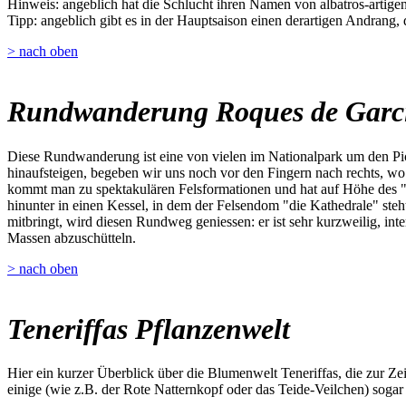
Hinweis: angeblich hat die Schlucht ihren Namen von albatros-artigen 
Tipp: angeblich gibt es in der Hauptsaison einen derartigen Andrang,
> nach oben
Rundwanderung Roques de Garc
Diese Rundwanderung ist eine von vielen im Nationalpark um den Pic
hinaufsteigen, begeben wir uns noch vor den Fingern nach rechts, w
kommt man zu spektakulären Felsformationen und hat auf Höhe des "W
hinunter in einen Kessel, in dem der Felsendom "die Kathedrale" steh
mitbringt, wird diesen Rundweg geniessen: er ist sehr kurzweilig, inte
Massen abzuschütteln.
> nach oben
Teneriffas Pflanzenwelt
Hier ein kurzer Überblick über die Blumenwelt Teneriffas, die zur Z
einige (wie z.B. der Rote Natternkopf oder das Teide-Veilchen) sogar 