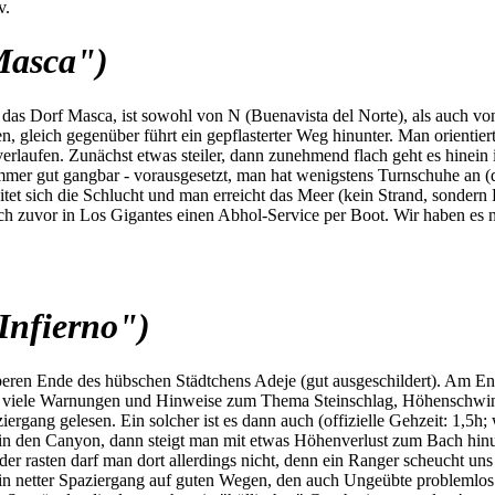
v.
Masca")
s Dorf Masca, ist sowohl von N (Buenavista del Norte), als auch von S
 gleich gegenüber führt ein gepflasterter Weg hinunter. Man orientiert
rlaufen. Zunächst etwas steiler, dann zunehmend flach geht es hinein
mmer gut gangbar - vorausgesetzt, man hat wenigstens Turnschuhe an (di
itet sich die Schlucht und man erreicht das Meer (kein Strand, sonder
h zuvor in Los Gigantes einen Abhol-Service per Boot. Wir haben es nic
Infierno")
beren Ende des hübschen Städtchens Adeje (gut ausgeschildert). Am En
nd viele Warnungen und Hinweise zum Thema Steinschlag, Höhenschwind
ziergang gelesen. Ein solcher ist es dann auch (offizielle Gehzeit: 1,5
in den Canyon, dann steigt man mit etwas Höhenverlust zum Bach hinu
oder rasten darf man dort allerdings nicht, denn ein Ranger scheucht 
 ein netter Spaziergang auf guten Wegen, den auch Ungeübte problemlos 