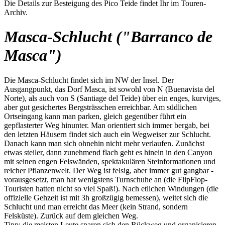
Die Details zur Besteigung des Pico Teide findet Ihr im Touren-
Archiv.
Masca-Schlucht ("Barranco de
Masca")
Die Masca-Schlucht findet sich im NW der Insel. Der
Ausgangpunkt, das Dorf Masca, ist sowohl von N (Buenavista del
Norte), als auch von S (Santiage del Teide) über ein enges, kurviges,
aber gut gesichertes Bergsträsschen erreichbar. Am südlichen
Ortseingang kann man parken, gleich gegenüber führt ein
gepflasterter Weg hinunter. Man orientiert sich immer bergab, bei
den letzten Häusern findet sich auch ein Wegweiser zur Schlucht.
Danach kann man sich ohnehin nicht mehr verlaufen. Zunächst
etwas steiler, dann zunehmend flach geht es hinein in den Canyon
mit seinen engen Felswänden, spektakulären Steinformationen und
reicher Pflanzenwelt. Der Weg ist felsig, aber immer gut gangbar -
vorausgesetzt, man hat wenigstens Turnschuhe an (die FlipFlop-
Touristen hatten nicht so viel Spaß!). Nach etlichen Windungen (die
offizielle Gehzeit ist mit 3h großzügig bemessen), weitet sich die
Schlucht und man erreicht das Meer (kein Strand, sondern
Felsküste). Zurück auf dem gleichen Weg.
Tipp: die meisten Leute sparen sich den Rückweg und organisieren