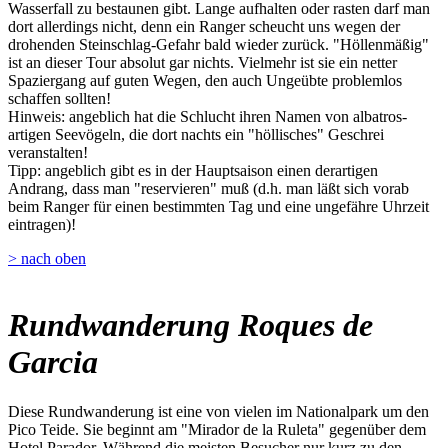
Wasserfall zu bestaunen gibt. Lange aufhalten oder rasten darf man
dort allerdings nicht, denn ein Ranger scheucht uns wegen der
drohenden Steinschlag-Gefahr bald wieder zurück. "Höllenmäßig"
ist an dieser Tour absolut gar nichts. Vielmehr ist sie ein netter
Spaziergang auf guten Wegen, den auch Ungeübte problemlos
schaffen sollten!
Hinweis: angeblich hat die Schlucht ihren Namen von albatros-
artigen Seevögeln, die dort nachts ein "höllisches" Geschrei
veranstalten!
Tipp: angeblich gibt es in der Hauptsaison einen derartigen
Andrang, dass man "reservieren" muß (d.h. man läßt sich vorab
beim Ranger für einen bestimmten Tag und eine ungefähre Uhrzeit
eintragen)!
> nach oben
Rundwanderung Roques de
Garcia
Diese Rundwanderung ist eine von vielen im Nationalpark um den
Pico Teide. Sie beginnt am "Mirador de la Ruleta" gegenüber dem
Hotel Parador. Während die meisten Besucher nur kurz zu den