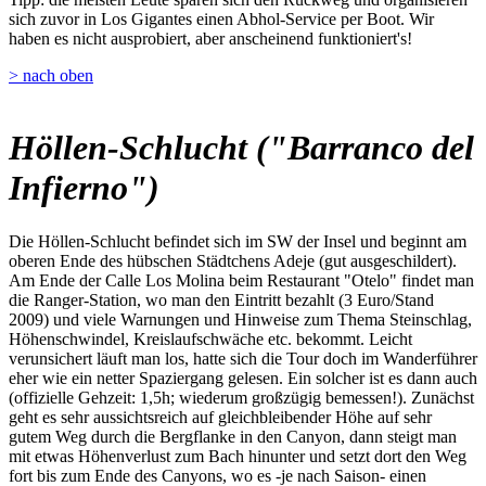
sich zuvor in Los Gigantes einen Abhol-Service per Boot. Wir
haben es nicht ausprobiert, aber anscheinend funktioniert's!
> nach oben
Höllen-Schlucht ("Barranco del
Infierno")
Die Höllen-Schlucht befindet sich im SW der Insel und beginnt am
oberen Ende des hübschen Städtchens Adeje (gut ausgeschildert).
Am Ende der Calle Los Molina beim Restaurant "Otelo" findet man
die Ranger-Station, wo man den Eintritt bezahlt (3 Euro/Stand
2009) und viele Warnungen und Hinweise zum Thema Steinschlag,
Höhenschwindel, Kreislaufschwäche etc. bekommt. Leicht
verunsichert läuft man los, hatte sich die Tour doch im Wanderführer
eher wie ein netter Spaziergang gelesen. Ein solcher ist es dann auch
(offizielle Gehzeit: 1,5h; wiederum großzügig bemessen!). Zunächst
geht es sehr aussichtsreich auf gleichbleibender Höhe auf sehr
gutem Weg durch die Bergflanke in den Canyon, dann steigt man
mit etwas Höhenverlust zum Bach hinunter und setzt dort den Weg
fort bis zum Ende des Canyons, wo es -je nach Saison- einen