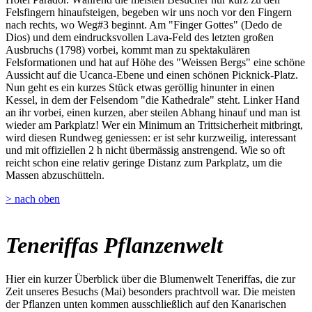
Felsfingern hinaufsteigen, begeben wir uns noch vor den Fingern
nach rechts, wo Weg#3 beginnt. Am "Finger Gottes" (Dedo de
Dios) und dem eindrucksvollen Lava-Feld des letzten großen
Ausbruchs (1798) vorbei, kommt man zu spektakulären
Felsformationen und hat auf Höhe des "Weissen Bergs" eine schöne
Aussicht auf die Ucanca-Ebene und einen schönen Picknick-Platz.
Nun geht es ein kurzes Stück etwas geröllig hinunter in einen
Kessel, in dem der Felsendom "die Kathedrale" steht. Linker Hand
an ihr vorbei, einen kurzen, aber steilen Abhang hinauf und man ist
wieder am Parkplatz! Wer ein Minimum an Trittsicherheit mitbringt,
wird diesen Rundweg geniessen: er ist sehr kurzweilig, interessant
und mit offiziellen 2 h nicht übermässig anstrengend. Wie so oft
reicht schon eine relativ geringe Distanz zum Parkplatz, um die
Massen abzuschütteln.
> nach oben
Teneriffas Pflanzenwelt
Hier ein kurzer Überblick über die Blumenwelt Teneriffas, die zur
Zeit unseres Besuchs (Mai) besonders prachtvoll war. Die meisten
der Pflanzen unten kommen ausschließlich auf den Kanarischen