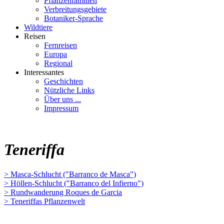
Pflanzenfamilien
Verbreitungsgebiete
Botaniker-Sprache
Wildtiere
Reisen
Fernreisen
Europa
Regional
Interessantes
Geschichten
Nützliche Links
Über uns ...
Impressum
Teneriffa
> Masca-Schlucht ("Barranco de Masca")
> Höllen-Schlucht ("Barranco del Infierno")
> Rundwanderung Roques de Garcia
> Teneriffas Pflanzenwelt