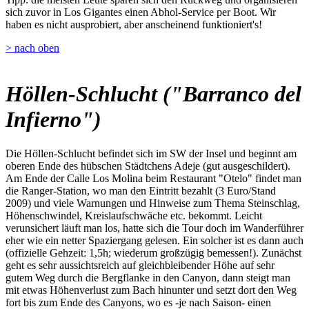
sich zuvor in Los Gigantes einen Abhol-Service per Boot. Wir
haben es nicht ausprobiert, aber anscheinend funktioniert's!
> nach oben
Höllen-Schlucht ("Barranco del
Infierno")
Die Höllen-Schlucht befindet sich im SW der Insel und beginnt am
oberen Ende des hübschen Städtchens Adeje (gut ausgeschildert).
Am Ende der Calle Los Molina beim Restaurant "Otelo" findet man
die Ranger-Station, wo man den Eintritt bezahlt (3 Euro/Stand
2009) und viele Warnungen und Hinweise zum Thema Steinschlag,
Höhenschwindel, Kreislaufschwäche etc. bekommt. Leicht
verunsichert läuft man los, hatte sich die Tour doch im Wanderführer
eher wie ein netter Spaziergang gelesen. Ein solcher ist es dann auch
(offizielle Gehzeit: 1,5h; wiederum großzügig bemessen!). Zunächst
geht es sehr aussichtsreich auf gleichbleibender Höhe auf sehr
gutem Weg durch die Bergflanke in den Canyon, dann steigt man
mit etwas Höhenverlust zum Bach hinunter und setzt dort den Weg
fort bis zum Ende des Canyons, wo es -je nach Saison- einen