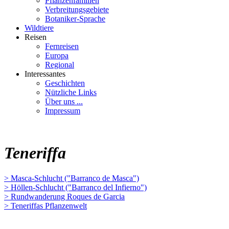
Pflanzenfamilien
Verbreitungsgebiete
Botaniker-Sprache
Wildtiere
Reisen
Fernreisen
Europa
Regional
Interessantes
Geschichten
Nützliche Links
Über uns ...
Impressum
Teneriffa
> Masca-Schlucht ("Barranco de Masca")
> Höllen-Schlucht ("Barranco del Infierno")
> Rundwanderung Roques de Garcia
> Teneriffas Pflanzenwelt