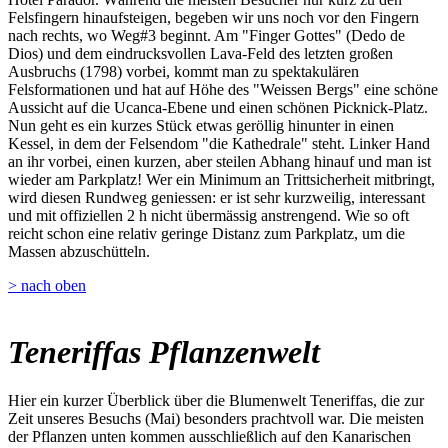
Felsfingern hinaufsteigen, begeben wir uns noch vor den Fingern
nach rechts, wo Weg#3 beginnt. Am "Finger Gottes" (Dedo de
Dios) und dem eindrucksvollen Lava-Feld des letzten großen
Ausbruchs (1798) vorbei, kommt man zu spektakulären
Felsformationen und hat auf Höhe des "Weissen Bergs" eine schöne
Aussicht auf die Ucanca-Ebene und einen schönen Picknick-Platz.
Nun geht es ein kurzes Stück etwas geröllig hinunter in einen
Kessel, in dem der Felsendom "die Kathedrale" steht. Linker Hand
an ihr vorbei, einen kurzen, aber steilen Abhang hinauf und man ist
wieder am Parkplatz! Wer ein Minimum an Trittsicherheit mitbringt,
wird diesen Rundweg geniessen: er ist sehr kurzweilig, interessant
und mit offiziellen 2 h nicht übermässig anstrengend. Wie so oft
reicht schon eine relativ geringe Distanz zum Parkplatz, um die
Massen abzuschütteln.
> nach oben
Teneriffas Pflanzenwelt
Hier ein kurzer Überblick über die Blumenwelt Teneriffas, die zur
Zeit unseres Besuchs (Mai) besonders prachtvoll war. Die meisten
der Pflanzen unten kommen ausschließlich auf den Kanarischen