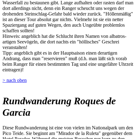
Wasserfall zu bestaunen gibt. Lange aufhalten oder rasten darf man
dort allerdings nicht, denn ein Ranger scheucht uns wegen der
drohenden Steinschlag-Gefahr bald wieder zurück. "Höllenmäßig"
ist an dieser Tour absolut gar nichts. Vielmehr ist sie ein netter
Spaziergang auf guten Wegen, den auch Ungeübte problemlos
schaffen sollten!
Hinweis: angeblich hat die Schlucht ihren Namen von albatros-
artigen Seevögeln, die dort nachts ein "höllisches" Geschrei
veranstalten!
Tipp: angeblich gibt es in der Hauptsaison einen derartigen
Andrang, dass man "reservieren" muß (d.h. man läßt sich vorab
beim Ranger für einen bestimmten Tag und eine ungefähre Uhrzeit
eintragen)!
> nach oben
Rundwanderung Roques de
Garcia
Diese Rundwanderung ist eine von vielen im Nationalpark um den
Pico Teide. Sie beginnt am "Mirador de la Ruleta" gegenüber dem
Hotel Parador. Während die meisten Besucher nur kurz zu den