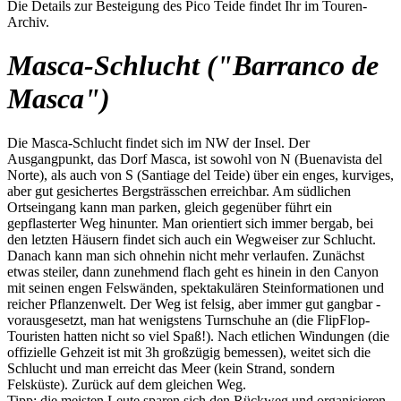
Die Details zur Besteigung des Pico Teide findet Ihr im Touren-
Archiv.
Masca-Schlucht ("Barranco de
Masca")
Die Masca-Schlucht findet sich im NW der Insel. Der
Ausgangpunkt, das Dorf Masca, ist sowohl von N (Buenavista del
Norte), als auch von S (Santiage del Teide) über ein enges, kurviges,
aber gut gesichertes Bergsträsschen erreichbar. Am südlichen
Ortseingang kann man parken, gleich gegenüber führt ein
gepflasterter Weg hinunter. Man orientiert sich immer bergab, bei
den letzten Häusern findet sich auch ein Wegweiser zur Schlucht.
Danach kann man sich ohnehin nicht mehr verlaufen. Zunächst
etwas steiler, dann zunehmend flach geht es hinein in den Canyon
mit seinen engen Felswänden, spektakulären Steinformationen und
reicher Pflanzenwelt. Der Weg ist felsig, aber immer gut gangbar -
vorausgesetzt, man hat wenigstens Turnschuhe an (die FlipFlop-
Touristen hatten nicht so viel Spaß!). Nach etlichen Windungen (die
offizielle Gehzeit ist mit 3h großzügig bemessen), weitet sich die
Schlucht und man erreicht das Meer (kein Strand, sondern
Felsküste). Zurück auf dem gleichen Weg.
Tipp: die meisten Leute sparen sich den Rückweg und organisieren