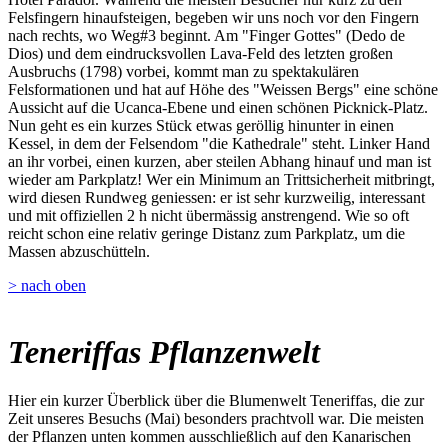
Felsfingern hinaufsteigen, begeben wir uns noch vor den Fingern
nach rechts, wo Weg#3 beginnt. Am "Finger Gottes" (Dedo de
Dios) und dem eindrucksvollen Lava-Feld des letzten großen
Ausbruchs (1798) vorbei, kommt man zu spektakulären
Felsformationen und hat auf Höhe des "Weissen Bergs" eine schöne
Aussicht auf die Ucanca-Ebene und einen schönen Picknick-Platz.
Nun geht es ein kurzes Stück etwas geröllig hinunter in einen
Kessel, in dem der Felsendom "die Kathedrale" steht. Linker Hand
an ihr vorbei, einen kurzen, aber steilen Abhang hinauf und man ist
wieder am Parkplatz! Wer ein Minimum an Trittsicherheit mitbringt,
wird diesen Rundweg geniessen: er ist sehr kurzweilig, interessant
und mit offiziellen 2 h nicht übermässig anstrengend. Wie so oft
reicht schon eine relativ geringe Distanz zum Parkplatz, um die
Massen abzuschütteln.
> nach oben
Teneriffas Pflanzenwelt
Hier ein kurzer Überblick über die Blumenwelt Teneriffas, die zur
Zeit unseres Besuchs (Mai) besonders prachtvoll war. Die meisten
der Pflanzen unten kommen ausschließlich auf den Kanarischen