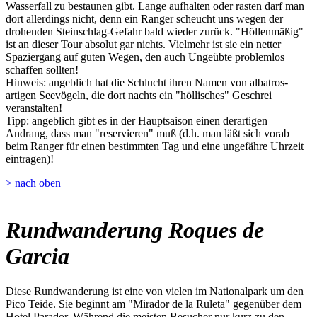
Wasserfall zu bestaunen gibt. Lange aufhalten oder rasten darf man
dort allerdings nicht, denn ein Ranger scheucht uns wegen der
drohenden Steinschlag-Gefahr bald wieder zurück. "Höllenmäßig"
ist an dieser Tour absolut gar nichts. Vielmehr ist sie ein netter
Spaziergang auf guten Wegen, den auch Ungeübte problemlos
schaffen sollten!
Hinweis: angeblich hat die Schlucht ihren Namen von albatros-
artigen Seevögeln, die dort nachts ein "höllisches" Geschrei
veranstalten!
Tipp: angeblich gibt es in der Hauptsaison einen derartigen
Andrang, dass man "reservieren" muß (d.h. man läßt sich vorab
beim Ranger für einen bestimmten Tag und eine ungefähre Uhrzeit
eintragen)!
> nach oben
Rundwanderung Roques de
Garcia
Diese Rundwanderung ist eine von vielen im Nationalpark um den
Pico Teide. Sie beginnt am "Mirador de la Ruleta" gegenüber dem
Hotel Parador. Während die meisten Besucher nur kurz zu den