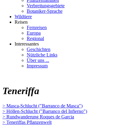
Pflanzenfamilien
Verbreitungsgebiete
Botaniker-Sprache
Wildtiere
Reisen
Fernreisen
Europa
Regional
Interessantes
Geschichten
Nützliche Links
Über uns ...
Impressum
Teneriffa
> Masca-Schlucht ("Barranco de Masca")
> Höllen-Schlucht ("Barranco del Infierno")
> Rundwanderung Roques de Garcia
> Teneriffas Pflanzenwelt