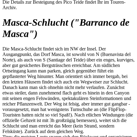
Die Details zur Besteigung des Pico Teide findet Ihr im Touren-
Archiv.
Masca-Schlucht ("Barranco de
Masca")
Die Masca-Schlucht findet sich im NW der Insel. Der
Ausgangpunkt, das Dorf Masca, ist sowohl von N (Buenavista del
Norte), als auch von S (Santiage del Teide) über ein enges, kurviges,
aber gut gesichertes Bergsträsschen erreichbar. Am südlichen
Ortseingang kann man parken, gleich gegenüber führt ein
gepflasterter Weg hinunter. Man orientiert sich immer bergab, bei
den letzten Häusern findet sich auch ein Wegweiser zur Schlucht.
Danach kann man sich ohnehin nicht mehr verlaufen. Zunächst
etwas steiler, dann zunehmend flach geht es hinein in den Canyon
mit seinen engen Felswänden, spektakulären Steinformationen und
reicher Pflanzenwelt. Der Weg ist felsig, aber immer gut gangbar -
vorausgesetzt, man hat wenigstens Turnschuhe an (die FlipFlop-
Touristen hatten nicht so viel Spaß!). Nach etlichen Windungen (die
offizielle Gehzeit ist mit 3h großzügig bemessen), weitet sich die
Schlucht und man erreicht das Meer (kein Strand, sondern
Felsküste). Zurück auf dem gleichen Weg.
Tipp: die meisten Leute sparen sich den Rückweg und organisieren