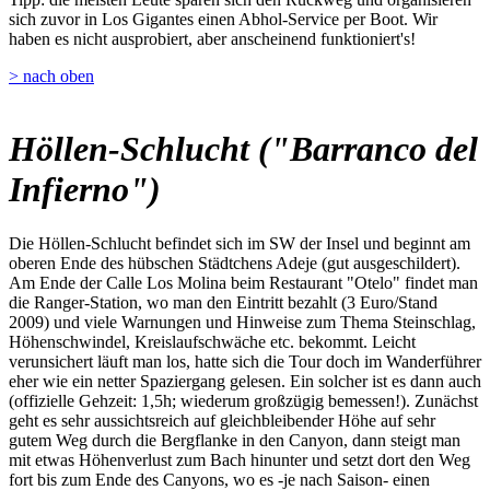
sich zuvor in Los Gigantes einen Abhol-Service per Boot. Wir
haben es nicht ausprobiert, aber anscheinend funktioniert's!
> nach oben
Höllen-Schlucht ("Barranco del
Infierno")
Die Höllen-Schlucht befindet sich im SW der Insel und beginnt am
oberen Ende des hübschen Städtchens Adeje (gut ausgeschildert).
Am Ende der Calle Los Molina beim Restaurant "Otelo" findet man
die Ranger-Station, wo man den Eintritt bezahlt (3 Euro/Stand
2009) und viele Warnungen und Hinweise zum Thema Steinschlag,
Höhenschwindel, Kreislaufschwäche etc. bekommt. Leicht
verunsichert läuft man los, hatte sich die Tour doch im Wanderführer
eher wie ein netter Spaziergang gelesen. Ein solcher ist es dann auch
(offizielle Gehzeit: 1,5h; wiederum großzügig bemessen!). Zunächst
geht es sehr aussichtsreich auf gleichbleibender Höhe auf sehr
gutem Weg durch die Bergflanke in den Canyon, dann steigt man
mit etwas Höhenverlust zum Bach hinunter und setzt dort den Weg
fort bis zum Ende des Canyons, wo es -je nach Saison- einen