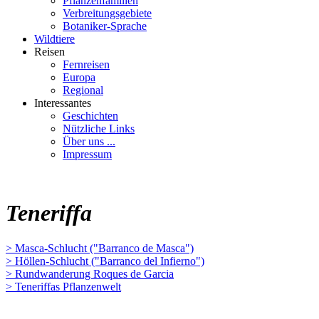
Pflanzenfamilien
Verbreitungsgebiete
Botaniker-Sprache
Wildtiere
Reisen
Fernreisen
Europa
Regional
Interessantes
Geschichten
Nützliche Links
Über uns ...
Impressum
Teneriffa
> Masca-Schlucht ("Barranco de Masca")
> Höllen-Schlucht ("Barranco del Infierno")
> Rundwanderung Roques de Garcia
> Teneriffas Pflanzenwelt