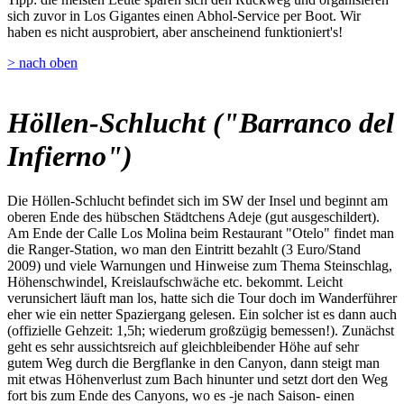
sich zuvor in Los Gigantes einen Abhol-Service per Boot. Wir
haben es nicht ausprobiert, aber anscheinend funktioniert's!
> nach oben
Höllen-Schlucht ("Barranco del
Infierno")
Die Höllen-Schlucht befindet sich im SW der Insel und beginnt am
oberen Ende des hübschen Städtchens Adeje (gut ausgeschildert).
Am Ende der Calle Los Molina beim Restaurant "Otelo" findet man
die Ranger-Station, wo man den Eintritt bezahlt (3 Euro/Stand
2009) und viele Warnungen und Hinweise zum Thema Steinschlag,
Höhenschwindel, Kreislaufschwäche etc. bekommt. Leicht
verunsichert läuft man los, hatte sich die Tour doch im Wanderführer
eher wie ein netter Spaziergang gelesen. Ein solcher ist es dann auch
(offizielle Gehzeit: 1,5h; wiederum großzügig bemessen!). Zunächst
geht es sehr aussichtsreich auf gleichbleibender Höhe auf sehr
gutem Weg durch die Bergflanke in den Canyon, dann steigt man
mit etwas Höhenverlust zum Bach hinunter und setzt dort den Weg
fort bis zum Ende des Canyons, wo es -je nach Saison- einen