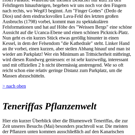
Felsfingern hinaufsteigen, begeben wir uns noch vor den Fingern
nach rechts, wo Weg#3 beginnt. Am "Finger Gottes" (Dedo de
Dios) und dem eindrucksvollen Lava-Feld des letzten großen
Ausbruchs (1798) vorbei, kommt man zu spektakulären
Felsformationen und hat auf Höhe des "Weissen Bergs" eine schöne
Aussicht auf die Ucanca-Ebene und einen schönen Picknick-Platz.
Nun geht es ein kurzes Stück etwas geröllig hinunter in einen
Kessel, in dem der Felsendom "die Kathedrale" steht. Linker Hand
an ihr vorbei, einen kurzen, aber steilen Abhang hinauf und man ist
wieder am Parkplatz! Wer ein Minimum an Trittsicherheit mitbringt,
wird diesen Rundweg geniessen: er ist sehr kurzweilig, interessant
und mit offiziellen 2 h nicht übermässig anstrengend. Wie so oft
reicht schon eine relativ geringe Distanz zum Parkplatz, um die
Massen abzuschütteln.
> nach oben
Teneriffas Pflanzenwelt
Hier ein kurzer Überblick über die Blumenwelt Teneriffas, die zur
Zeit unseres Besuchs (Mai) besonders prachtvoll war. Die meisten
der Pflanzen unten kommen ausschließlich auf den Kanarischen