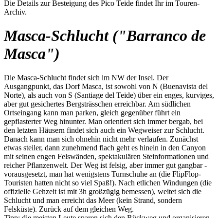
Die Details zur Besteigung des Pico Teide findet Ihr im Touren-
Archiv.
Masca-Schlucht ("Barranco de
Masca")
Die Masca-Schlucht findet sich im NW der Insel. Der
Ausgangpunkt, das Dorf Masca, ist sowohl von N (Buenavista del
Norte), als auch von S (Santiage del Teide) über ein enges, kurviges,
aber gut gesichertes Bergsträsschen erreichbar. Am südlichen
Ortseingang kann man parken, gleich gegenüber führt ein
gepflasterter Weg hinunter. Man orientiert sich immer bergab, bei
den letzten Häusern findet sich auch ein Wegweiser zur Schlucht.
Danach kann man sich ohnehin nicht mehr verlaufen. Zunächst
etwas steiler, dann zunehmend flach geht es hinein in den Canyon
mit seinen engen Felswänden, spektakulären Steinformationen und
reicher Pflanzenwelt. Der Weg ist felsig, aber immer gut gangbar -
vorausgesetzt, man hat wenigstens Turnschuhe an (die FlipFlop-
Touristen hatten nicht so viel Spaß!). Nach etlichen Windungen (die
offizielle Gehzeit ist mit 3h großzügig bemessen), weitet sich die
Schlucht und man erreicht das Meer (kein Strand, sondern
Felsküste). Zurück auf dem gleichen Weg.
Tipp: die meisten Leute sparen sich den Rückweg und organisieren