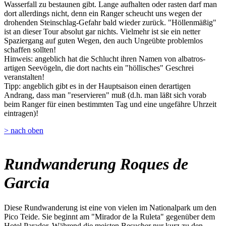
Wasserfall zu bestaunen gibt. Lange aufhalten oder rasten darf man
dort allerdings nicht, denn ein Ranger scheucht uns wegen der
drohenden Steinschlag-Gefahr bald wieder zurück. "Höllenmäßig"
ist an dieser Tour absolut gar nichts. Vielmehr ist sie ein netter
Spaziergang auf guten Wegen, den auch Ungeübte problemlos
schaffen sollten!
Hinweis: angeblich hat die Schlucht ihren Namen von albatros-
artigen Seevögeln, die dort nachts ein "höllisches" Geschrei
veranstalten!
Tipp: angeblich gibt es in der Hauptsaison einen derartigen
Andrang, dass man "reservieren" muß (d.h. man läßt sich vorab
beim Ranger für einen bestimmten Tag und eine ungefähre Uhrzeit
eintragen)!
> nach oben
Rundwanderung Roques de
Garcia
Diese Rundwanderung ist eine von vielen im Nationalpark um den
Pico Teide. Sie beginnt am "Mirador de la Ruleta" gegenüber dem
Hotel Parador. Während die meisten Besucher nur kurz zu den