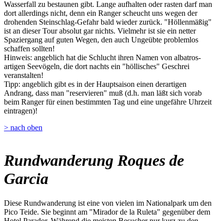
Wasserfall zu bestaunen gibt. Lange aufhalten oder rasten darf man
dort allerdings nicht, denn ein Ranger scheucht uns wegen der
drohenden Steinschlag-Gefahr bald wieder zurück. "Höllenmäßig"
ist an dieser Tour absolut gar nichts. Vielmehr ist sie ein netter
Spaziergang auf guten Wegen, den auch Ungeübte problemlos
schaffen sollten!
Hinweis: angeblich hat die Schlucht ihren Namen von albatros-
artigen Seevögeln, die dort nachts ein "höllisches" Geschrei
veranstalten!
Tipp: angeblich gibt es in der Hauptsaison einen derartigen
Andrang, dass man "reservieren" muß (d.h. man läßt sich vorab
beim Ranger für einen bestimmten Tag und eine ungefähre Uhrzeit
eintragen)!
> nach oben
Rundwanderung Roques de
Garcia
Diese Rundwanderung ist eine von vielen im Nationalpark um den
Pico Teide. Sie beginnt am "Mirador de la Ruleta" gegenüber dem
Hotel Parador. Während die meisten Besucher nur kurz zu den