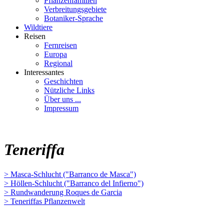
Pflanzenfamilien
Verbreitungsgebiete
Botaniker-Sprache
Wildtiere
Reisen
Fernreisen
Europa
Regional
Interessantes
Geschichten
Nützliche Links
Über uns ...
Impressum
Teneriffa
> Masca-Schlucht ("Barranco de Masca")
> Höllen-Schlucht ("Barranco del Infierno")
> Rundwanderung Roques de Garcia
> Teneriffas Pflanzenwelt