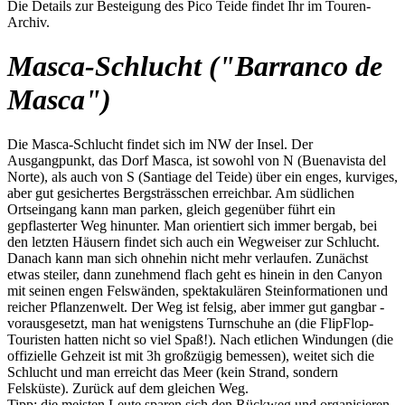
Die Details zur Besteigung des Pico Teide findet Ihr im Touren-
Archiv.
Masca-Schlucht ("Barranco de
Masca")
Die Masca-Schlucht findet sich im NW der Insel. Der
Ausgangpunkt, das Dorf Masca, ist sowohl von N (Buenavista del
Norte), als auch von S (Santiage del Teide) über ein enges, kurviges,
aber gut gesichertes Bergsträsschen erreichbar. Am südlichen
Ortseingang kann man parken, gleich gegenüber führt ein
gepflasterter Weg hinunter. Man orientiert sich immer bergab, bei
den letzten Häusern findet sich auch ein Wegweiser zur Schlucht.
Danach kann man sich ohnehin nicht mehr verlaufen. Zunächst
etwas steiler, dann zunehmend flach geht es hinein in den Canyon
mit seinen engen Felswänden, spektakulären Steinformationen und
reicher Pflanzenwelt. Der Weg ist felsig, aber immer gut gangbar -
vorausgesetzt, man hat wenigstens Turnschuhe an (die FlipFlop-
Touristen hatten nicht so viel Spaß!). Nach etlichen Windungen (die
offizielle Gehzeit ist mit 3h großzügig bemessen), weitet sich die
Schlucht und man erreicht das Meer (kein Strand, sondern
Felsküste). Zurück auf dem gleichen Weg.
Tipp: die meisten Leute sparen sich den Rückweg und organisieren