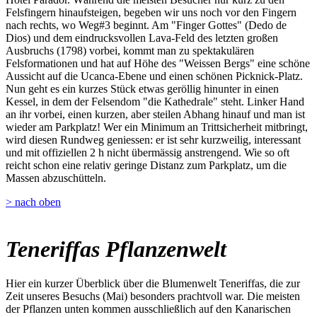
Felsfingern hinaufsteigen, begeben wir uns noch vor den Fingern
nach rechts, wo Weg#3 beginnt. Am "Finger Gottes" (Dedo de
Dios) und dem eindrucksvollen Lava-Feld des letzten großen
Ausbruchs (1798) vorbei, kommt man zu spektakulären
Felsformationen und hat auf Höhe des "Weissen Bergs" eine schöne
Aussicht auf die Ucanca-Ebene und einen schönen Picknick-Platz.
Nun geht es ein kurzes Stück etwas geröllig hinunter in einen
Kessel, in dem der Felsendom "die Kathedrale" steht. Linker Hand
an ihr vorbei, einen kurzen, aber steilen Abhang hinauf und man ist
wieder am Parkplatz! Wer ein Minimum an Trittsicherheit mitbringt,
wird diesen Rundweg geniessen: er ist sehr kurzweilig, interessant
und mit offiziellen 2 h nicht übermässig anstrengend. Wie so oft
reicht schon eine relativ geringe Distanz zum Parkplatz, um die
Massen abzuschütteln.
> nach oben
Teneriffas Pflanzenwelt
Hier ein kurzer Überblick über die Blumenwelt Teneriffas, die zur
Zeit unseres Besuchs (Mai) besonders prachtvoll war. Die meisten
der Pflanzen unten kommen ausschließlich auf den Kanarischen