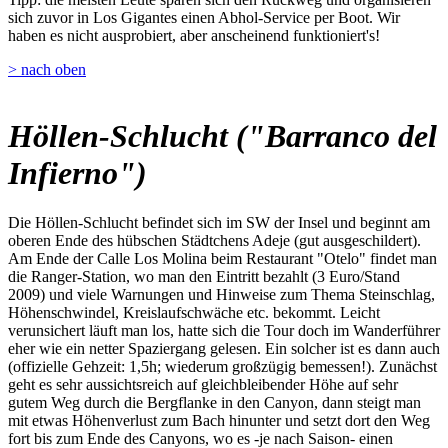
sich zuvor in Los Gigantes einen Abhol-Service per Boot. Wir
haben es nicht ausprobiert, aber anscheinend funktioniert's!
> nach oben
Höllen-Schlucht ("Barranco del
Infierno")
Die Höllen-Schlucht befindet sich im SW der Insel und beginnt am
oberen Ende des hübschen Städtchens Adeje (gut ausgeschildert).
Am Ende der Calle Los Molina beim Restaurant "Otelo" findet man
die Ranger-Station, wo man den Eintritt bezahlt (3 Euro/Stand
2009) und viele Warnungen und Hinweise zum Thema Steinschlag,
Höhenschwindel, Kreislaufschwäche etc. bekommt. Leicht
verunsichert läuft man los, hatte sich die Tour doch im Wanderführer
eher wie ein netter Spaziergang gelesen. Ein solcher ist es dann auch
(offizielle Gehzeit: 1,5h; wiederum großzügig bemessen!). Zunächst
geht es sehr aussichtsreich auf gleichbleibender Höhe auf sehr
gutem Weg durch die Bergflanke in den Canyon, dann steigt man
mit etwas Höhenverlust zum Bach hinunter und setzt dort den Weg
fort bis zum Ende des Canyons, wo es -je nach Saison- einen