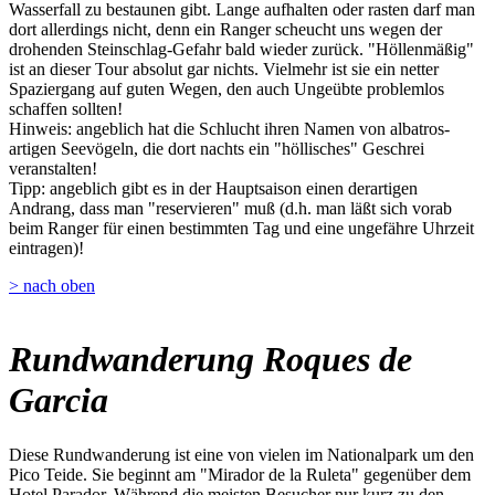
Wasserfall zu bestaunen gibt. Lange aufhalten oder rasten darf man
dort allerdings nicht, denn ein Ranger scheucht uns wegen der
drohenden Steinschlag-Gefahr bald wieder zurück. "Höllenmäßig"
ist an dieser Tour absolut gar nichts. Vielmehr ist sie ein netter
Spaziergang auf guten Wegen, den auch Ungeübte problemlos
schaffen sollten!
Hinweis: angeblich hat die Schlucht ihren Namen von albatros-
artigen Seevögeln, die dort nachts ein "höllisches" Geschrei
veranstalten!
Tipp: angeblich gibt es in der Hauptsaison einen derartigen
Andrang, dass man "reservieren" muß (d.h. man läßt sich vorab
beim Ranger für einen bestimmten Tag und eine ungefähre Uhrzeit
eintragen)!
> nach oben
Rundwanderung Roques de
Garcia
Diese Rundwanderung ist eine von vielen im Nationalpark um den
Pico Teide. Sie beginnt am "Mirador de la Ruleta" gegenüber dem
Hotel Parador. Während die meisten Besucher nur kurz zu den