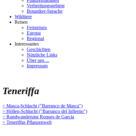
Pflanzenfamilien
Verbreitungsgebiete
Botaniker-Sprache
Wildtiere
Reisen
Fernreisen
Europa
Regional
Interessantes
Geschichten
Nützliche Links
Über uns ...
Impressum
Teneriffa
> Masca-Schlucht ("Barranco de Masca")
> Höllen-Schlucht ("Barranco del Infierno")
> Rundwanderung Roques de Garcia
> Teneriffas Pflanzenwelt