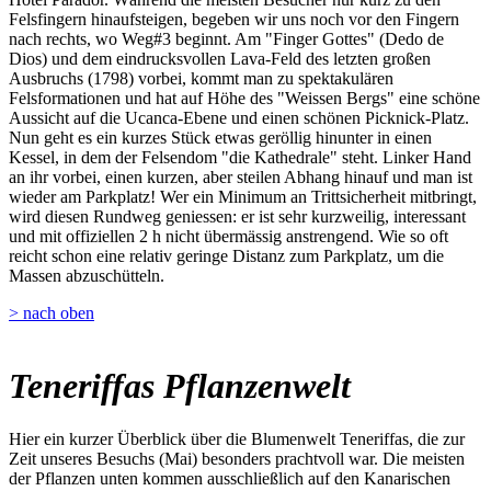
Felsfingern hinaufsteigen, begeben wir uns noch vor den Fingern
nach rechts, wo Weg#3 beginnt. Am "Finger Gottes" (Dedo de
Dios) und dem eindrucksvollen Lava-Feld des letzten großen
Ausbruchs (1798) vorbei, kommt man zu spektakulären
Felsformationen und hat auf Höhe des "Weissen Bergs" eine schöne
Aussicht auf die Ucanca-Ebene und einen schönen Picknick-Platz.
Nun geht es ein kurzes Stück etwas geröllig hinunter in einen
Kessel, in dem der Felsendom "die Kathedrale" steht. Linker Hand
an ihr vorbei, einen kurzen, aber steilen Abhang hinauf und man ist
wieder am Parkplatz! Wer ein Minimum an Trittsicherheit mitbringt,
wird diesen Rundweg geniessen: er ist sehr kurzweilig, interessant
und mit offiziellen 2 h nicht übermässig anstrengend. Wie so oft
reicht schon eine relativ geringe Distanz zum Parkplatz, um die
Massen abzuschütteln.
> nach oben
Teneriffas Pflanzenwelt
Hier ein kurzer Überblick über die Blumenwelt Teneriffas, die zur
Zeit unseres Besuchs (Mai) besonders prachtvoll war. Die meisten
der Pflanzen unten kommen ausschließlich auf den Kanarischen