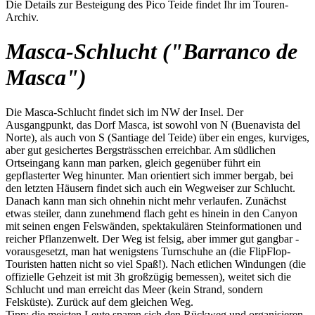
Die Details zur Besteigung des Pico Teide findet Ihr im Touren-
Archiv.
Masca-Schlucht ("Barranco de
Masca")
Die Masca-Schlucht findet sich im NW der Insel. Der
Ausgangpunkt, das Dorf Masca, ist sowohl von N (Buenavista del
Norte), als auch von S (Santiage del Teide) über ein enges, kurviges,
aber gut gesichertes Bergsträsschen erreichbar. Am südlichen
Ortseingang kann man parken, gleich gegenüber führt ein
gepflasterter Weg hinunter. Man orientiert sich immer bergab, bei
den letzten Häusern findet sich auch ein Wegweiser zur Schlucht.
Danach kann man sich ohnehin nicht mehr verlaufen. Zunächst
etwas steiler, dann zunehmend flach geht es hinein in den Canyon
mit seinen engen Felswänden, spektakulären Steinformationen und
reicher Pflanzenwelt. Der Weg ist felsig, aber immer gut gangbar -
vorausgesetzt, man hat wenigstens Turnschuhe an (die FlipFlop-
Touristen hatten nicht so viel Spaß!). Nach etlichen Windungen (die
offizielle Gehzeit ist mit 3h großzügig bemessen), weitet sich die
Schlucht und man erreicht das Meer (kein Strand, sondern
Felsküste). Zurück auf dem gleichen Weg.
Tipp: die meisten Leute sparen sich den Rückweg und organisieren