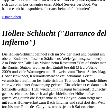
sich zuvor in Los Gigantes einen Abhol-Service per Boot. Wir
haben es nicht ausprobiert, aber anscheinend funktioniert's!
> nach oben
Höllen-Schlucht ("Barranco del
Infierno")
Die Höllen-Schlucht befindet sich im SW der Insel und beginnt am
oberen Ende des hübschen Städtchens Adeje (gut ausgeschildert).
Am Ende der Calle Los Molina beim Restaurant "Otelo" findet man
die Ranger-Station, wo man den Eintritt bezahlt (3 Euro/Stand
2009) und viele Warnungen und Hinweise zum Thema Steinschlag,
Höhenschwindel, Kreislaufschwäche etc. bekommt. Leicht
verunsichert läuft man los, hatte sich die Tour doch im Wanderführer
eher wie ein netter Spaziergang gelesen. Ein solcher ist es dann auch
(offizielle Gehzeit: 1,5h; wiederum großzügig bemessen!). Zunächst
geht es sehr aussichtsreich auf gleichbleibender Höhe auf sehr
gutem Weg durch die Bergflanke in den Canyon, dann steigt man
mit etwas Höhenverlust zum Bach hinunter und setzt dort den Weg
fort bis zum Ende des Canyons, wo es -je nach Saison- einen