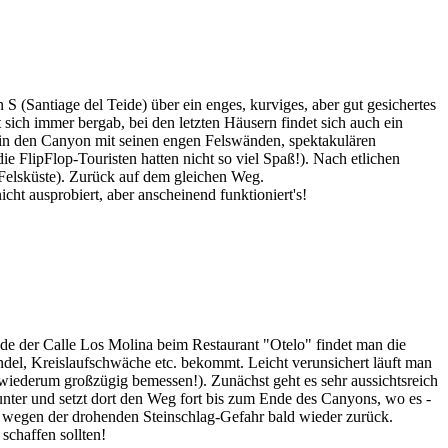
 (Santiage del Teide) über ein enges, kurviges, aber gut gesichertes
 sich immer bergab, bei den letzten Häusern findet sich auch ein
 in den Canyon mit seinen engen Felswänden, spektakulären
e FlipFlop-Touristen hatten nicht so viel Spaß!). Nach etlichen
n Felsküste). Zurück auf dem gleichen Weg.
ht ausprobiert, aber anscheinend funktioniert's!
de der Calle Los Molina beim Restaurant "Otelo" findet man die
el, Kreislaufschwäche etc. bekommt. Leicht verunsichert läuft man
h; wiederum großzügig bemessen!). Zunächst geht es sehr aussichtsreich
nter und setzt dort den Weg fort bis zum Ende des Canyons, wo es -
uns wegen der drohenden Steinschlag-Gefahr bald wieder zurück.
schaffen sollten!