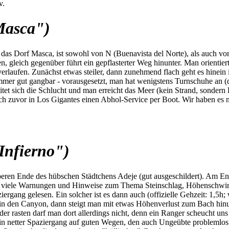
v.
Masca")
s Dorf Masca, ist sowohl von N (Buenavista del Norte), als auch von S
 gleich gegenüber führt ein gepflasterter Weg hinunter. Man orientiert
rlaufen. Zunächst etwas steiler, dann zunehmend flach geht es hinein
mmer gut gangbar - vorausgesetzt, man hat wenigstens Turnschuhe an (di
itet sich die Schlucht und man erreicht das Meer (kein Strand, sonder
h zuvor in Los Gigantes einen Abhol-Service per Boot. Wir haben es nic
Infierno")
beren Ende des hübschen Städtchens Adeje (gut ausgeschildert). Am En
nd viele Warnungen und Hinweise zum Thema Steinschlag, Höhenschwind
ziergang gelesen. Ein solcher ist es dann auch (offizielle Gehzeit: 1,5
in den Canyon, dann steigt man mit etwas Höhenverlust zum Bach hinu
oder rasten darf man dort allerdings nicht, denn ein Ranger scheucht 
 ein netter Spaziergang auf guten Wegen, den auch Ungeübte problemlos 