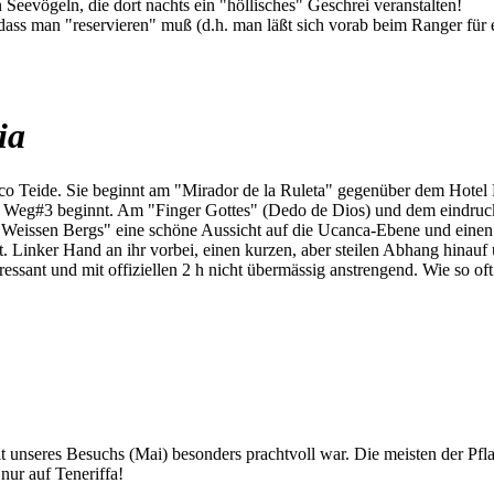
Seevögeln, die dort nachts ein "höllisches" Geschrei veranstalten!
 dass man "reservieren" muß (d.h. man läßt sich vorab beim Ranger für
ia
o Teide. Sie beginnt am "Mirador de la Ruleta" gegenüber dem Hotel 
o Weg#3 beginnt. Am "Finger Gottes" (Dedo de Dios) und dem eindruck
eissen Bergs" eine schöne Aussicht auf die Ucanca-Ebene und einen s
t. Linker Hand an ihr vorbei, einen kurzen, aber steilen Abhang hinauf
ressant und mit offiziellen 2 h nicht übermässig anstrengend. Wie so oft
eit unseres Besuchs (Mai) besonders prachtvoll war. Die meisten der Pf
nur auf Teneriffa!