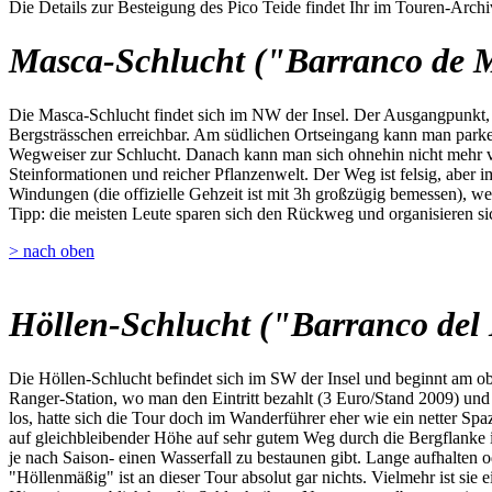
Die Details zur Besteigung des Pico Teide findet Ihr im Touren-Archi
Masca-Schlucht ("Barranco de 
Die Masca-Schlucht findet sich im NW der Insel. Der Ausgangpunkt, da
Bergsträsschen erreichbar. Am südlichen Ortseingang kann man parken,
Wegweiser zur Schlucht. Danach kann man sich ohnehin nicht mehr ve
Steinformationen und reicher Pflanzenwelt. Der Weg ist felsig, aber i
Windungen (die offizielle Gehzeit ist mit 3h großzügig bemessen), we
Tipp: die meisten Leute sparen sich den Rückweg und organisieren sic
> nach oben
Höllen-Schlucht ("Barranco del 
Die Höllen-Schlucht befindet sich im SW der Insel und beginnt am o
Ranger-Station, wo man den Eintritt bezahlt (3 Euro/Stand 2009) u
los, hatte sich die Tour doch im Wanderführer eher wie ein netter Spa
auf gleichbleibender Höhe auf sehr gutem Weg durch die Bergflanke 
je nach Saison- einen Wasserfall zu bestaunen gibt. Lange aufhalten 
"Höllenmäßig" ist an dieser Tour absolut gar nichts. Vielmehr ist sie