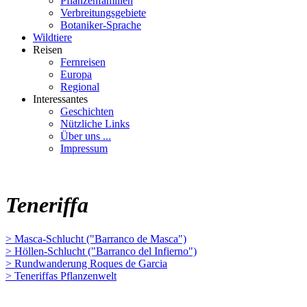
Pflanzenfamilien
Verbreitungsgebiete
Botaniker-Sprache
Wildtiere
Reisen
Fernreisen
Europa
Regional
Interessantes
Geschichten
Nützliche Links
Über uns ...
Impressum
Teneriffa
> Masca-Schlucht ("Barranco de Masca")
> Höllen-Schlucht ("Barranco del Infierno")
> Rundwanderung Roques de Garcia
> Teneriffas Pflanzenwelt