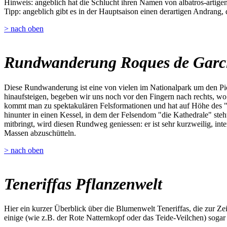
Hinweis: angeblich hat die Schlucht ihren Namen von albatros-artigen 
Tipp: angeblich gibt es in der Hauptsaison einen derartigen Andrang,
> nach oben
Rundwanderung Roques de Garc
Diese Rundwanderung ist eine von vielen im Nationalpark um den Pic
hinaufsteigen, begeben wir uns noch vor den Fingern nach rechts, w
kommt man zu spektakulären Felsformationen und hat auf Höhe des "W
hinunter in einen Kessel, in dem der Felsendom "die Kathedrale" steh
mitbringt, wird diesen Rundweg geniessen: er ist sehr kurzweilig, inte
Massen abzuschütteln.
> nach oben
Teneriffas Pflanzenwelt
Hier ein kurzer Überblick über die Blumenwelt Teneriffas, die zur Z
einige (wie z.B. der Rote Natternkopf oder das Teide-Veilchen) sogar 