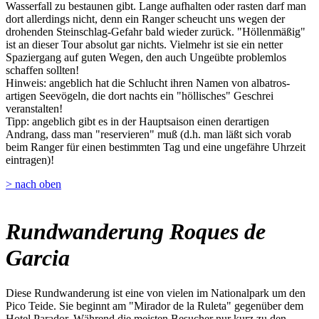
Wasserfall zu bestaunen gibt. Lange aufhalten oder rasten darf man
dort allerdings nicht, denn ein Ranger scheucht uns wegen der
drohenden Steinschlag-Gefahr bald wieder zurück. "Höllenmäßig"
ist an dieser Tour absolut gar nichts. Vielmehr ist sie ein netter
Spaziergang auf guten Wegen, den auch Ungeübte problemlos
schaffen sollten!
Hinweis: angeblich hat die Schlucht ihren Namen von albatros-
artigen Seevögeln, die dort nachts ein "höllisches" Geschrei
veranstalten!
Tipp: angeblich gibt es in der Hauptsaison einen derartigen
Andrang, dass man "reservieren" muß (d.h. man läßt sich vorab
beim Ranger für einen bestimmten Tag und eine ungefähre Uhrzeit
eintragen)!
> nach oben
Rundwanderung Roques de
Garcia
Diese Rundwanderung ist eine von vielen im Nationalpark um den
Pico Teide. Sie beginnt am "Mirador de la Ruleta" gegenüber dem
Hotel Parador. Während die meisten Besucher nur kurz zu den