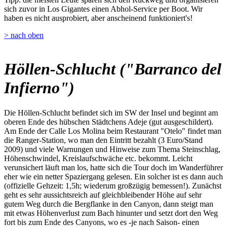
sich zuvor in Los Gigantes einen Abhol-Service per Boot. Wir
haben es nicht ausprobiert, aber anscheinend funktioniert's!
> nach oben
Höllen-Schlucht ("Barranco del
Infierno")
Die Höllen-Schlucht befindet sich im SW der Insel und beginnt am
oberen Ende des hübschen Städtchens Adeje (gut ausgeschildert).
Am Ende der Calle Los Molina beim Restaurant "Otelo" findet man
die Ranger-Station, wo man den Eintritt bezahlt (3 Euro/Stand
2009) und viele Warnungen und Hinweise zum Thema Steinschlag,
Höhenschwindel, Kreislaufschwäche etc. bekommt. Leicht
verunsichert läuft man los, hatte sich die Tour doch im Wanderführer
eher wie ein netter Spaziergang gelesen. Ein solcher ist es dann auch
(offizielle Gehzeit: 1,5h; wiederum großzügig bemessen!). Zunächst
geht es sehr aussichtsreich auf gleichbleibender Höhe auf sehr
gutem Weg durch die Bergflanke in den Canyon, dann steigt man
mit etwas Höhenverlust zum Bach hinunter und setzt dort den Weg
fort bis zum Ende des Canyons, wo es -je nach Saison- einen