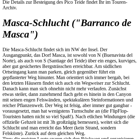
Die Details zur Besteigung des Pico Teide findet Ihr im Touren-
Archiv.
Masca-Schlucht ("Barranco de
Masca")
Die Masca-Schlucht findet sich im NW der Insel. Der
Ausgangpunkt, das Dorf Masca, ist sowohl von N (Buenavista del
Norte), als auch von S (Santiage del Teide) über ein enges, kurviges,
aber gut gesichertes Bergsträsschen erreichbar. Am südlichen
Ortseingang kann man parken, gleich gegenüber führt ein
gepflasterter Weg hinunter. Man orientiert sich immer bergab, bei
den letzten Häusern findet sich auch ein Wegweiser zur Schlucht.
Danach kann man sich ohnehin nicht mehr verlaufen. Zunächst
etwas steiler, dann zunehmend flach geht es hinein in den Canyon
mit seinen engen Felswänden, spektakulären Steinformationen und
reicher Pflanzenwelt. Der Weg ist felsig, aber immer gut gangbar -
vorausgesetzt, man hat wenigstens Turnschuhe an (die FlipFlop-
Touristen hatten nicht so viel Spaß!). Nach etlichen Windungen (die
offizielle Gehzeit ist mit 3h großzügig bemessen), weitet sich die
Schlucht und man erreicht das Meer (kein Strand, sondern
Felsküste). Zurück auf dem gleichen Weg.
Tipp: die meisten Leute sparen sich den Rückweg und organisieren