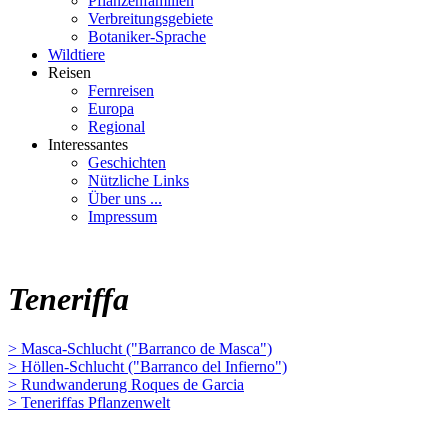
Pflanzenfamilien
Verbreitungsgebiete
Botaniker-Sprache
Wildtiere
Reisen
Fernreisen
Europa
Regional
Interessantes
Geschichten
Nützliche Links
Über uns ...
Impressum
Teneriffa
> Masca-Schlucht ("Barranco de Masca")
> Höllen-Schlucht ("Barranco del Infierno")
> Rundwanderung Roques de Garcia
> Teneriffas Pflanzenwelt