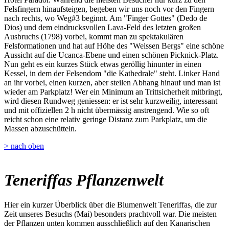
Felsfingern hinaufsteigen, begeben wir uns noch vor den Fingern
nach rechts, wo Weg#3 beginnt. Am "Finger Gottes" (Dedo de
Dios) und dem eindrucksvollen Lava-Feld des letzten großen
Ausbruchs (1798) vorbei, kommt man zu spektakulären
Felsformationen und hat auf Höhe des "Weissen Bergs" eine schöne
Aussicht auf die Ucanca-Ebene und einen schönen Picknick-Platz.
Nun geht es ein kurzes Stück etwas geröllig hinunter in einen
Kessel, in dem der Felsendom "die Kathedrale" steht. Linker Hand
an ihr vorbei, einen kurzen, aber steilen Abhang hinauf und man ist
wieder am Parkplatz! Wer ein Minimum an Trittsicherheit mitbringt,
wird diesen Rundweg geniessen: er ist sehr kurzweilig, interessant
und mit offiziellen 2 h nicht übermässig anstrengend. Wie so oft
reicht schon eine relativ geringe Distanz zum Parkplatz, um die
Massen abzuschütteln.
> nach oben
Teneriffas Pflanzenwelt
Hier ein kurzer Überblick über die Blumenwelt Teneriffas, die zur
Zeit unseres Besuchs (Mai) besonders prachtvoll war. Die meisten
der Pflanzen unten kommen ausschließlich auf den Kanarischen