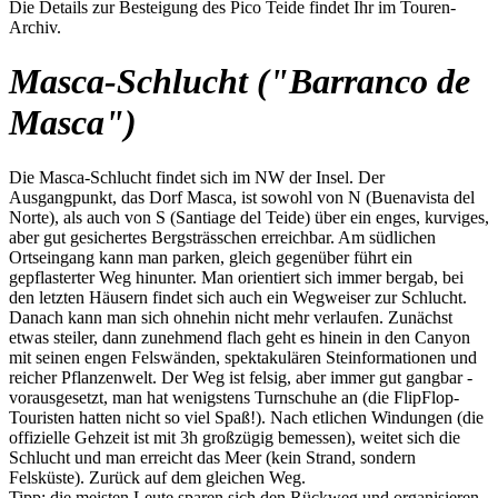
Die Details zur Besteigung des Pico Teide findet Ihr im Touren-
Archiv.
Masca-Schlucht ("Barranco de
Masca")
Die Masca-Schlucht findet sich im NW der Insel. Der
Ausgangpunkt, das Dorf Masca, ist sowohl von N (Buenavista del
Norte), als auch von S (Santiage del Teide) über ein enges, kurviges,
aber gut gesichertes Bergsträsschen erreichbar. Am südlichen
Ortseingang kann man parken, gleich gegenüber führt ein
gepflasterter Weg hinunter. Man orientiert sich immer bergab, bei
den letzten Häusern findet sich auch ein Wegweiser zur Schlucht.
Danach kann man sich ohnehin nicht mehr verlaufen. Zunächst
etwas steiler, dann zunehmend flach geht es hinein in den Canyon
mit seinen engen Felswänden, spektakulären Steinformationen und
reicher Pflanzenwelt. Der Weg ist felsig, aber immer gut gangbar -
vorausgesetzt, man hat wenigstens Turnschuhe an (die FlipFlop-
Touristen hatten nicht so viel Spaß!). Nach etlichen Windungen (die
offizielle Gehzeit ist mit 3h großzügig bemessen), weitet sich die
Schlucht und man erreicht das Meer (kein Strand, sondern
Felsküste). Zurück auf dem gleichen Weg.
Tipp: die meisten Leute sparen sich den Rückweg und organisieren