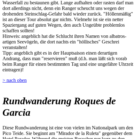
Wasserfall zu bestaunen gibt. Lange aufhalten oder rasten darf man
dort allerdings nicht, denn ein Ranger scheucht uns wegen der
drohenden Steinschlag-Gefahr bald wieder zurück. "Höllenmäßig"
ist an dieser Tour absolut gar nichts. Vielmehr ist sie ein netter
Spaziergang auf guten Wegen, den auch Ungeübte problemlos
schaffen sollten!
Hinweis: angeblich hat die Schlucht ihren Namen von albatros-
artigen Seevögeln, die dort nachts ein "höllisches" Geschrei
veranstalten!
Tipp: angeblich gibt es in der Hauptsaison einen derartigen
Andrang, dass man "reservieren" muß (d.h. man läßt sich vorab
beim Ranger für einen bestimmten Tag und eine ungefähre Uhrzeit
eintragen)!
> nach oben
Rundwanderung Roques de
Garcia
Diese Rundwanderung ist eine von vielen im Nationalpark um den
Pico Teide. Sie beginnt am "Mirador de la Ruleta" gegenüber dem
Hotel Parador. Während die meisten Besucher nur kurz zu den