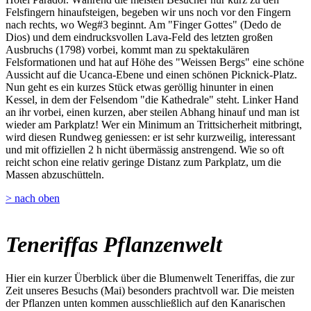
Felsfingern hinaufsteigen, begeben wir uns noch vor den Fingern
nach rechts, wo Weg#3 beginnt. Am "Finger Gottes" (Dedo de
Dios) und dem eindrucksvollen Lava-Feld des letzten großen
Ausbruchs (1798) vorbei, kommt man zu spektakulären
Felsformationen und hat auf Höhe des "Weissen Bergs" eine schöne
Aussicht auf die Ucanca-Ebene und einen schönen Picknick-Platz.
Nun geht es ein kurzes Stück etwas geröllig hinunter in einen
Kessel, in dem der Felsendom "die Kathedrale" steht. Linker Hand
an ihr vorbei, einen kurzen, aber steilen Abhang hinauf und man ist
wieder am Parkplatz! Wer ein Minimum an Trittsicherheit mitbringt,
wird diesen Rundweg geniessen: er ist sehr kurzweilig, interessant
und mit offiziellen 2 h nicht übermässig anstrengend. Wie so oft
reicht schon eine relativ geringe Distanz zum Parkplatz, um die
Massen abzuschütteln.
> nach oben
Teneriffas Pflanzenwelt
Hier ein kurzer Überblick über die Blumenwelt Teneriffas, die zur
Zeit unseres Besuchs (Mai) besonders prachtvoll war. Die meisten
der Pflanzen unten kommen ausschließlich auf den Kanarischen