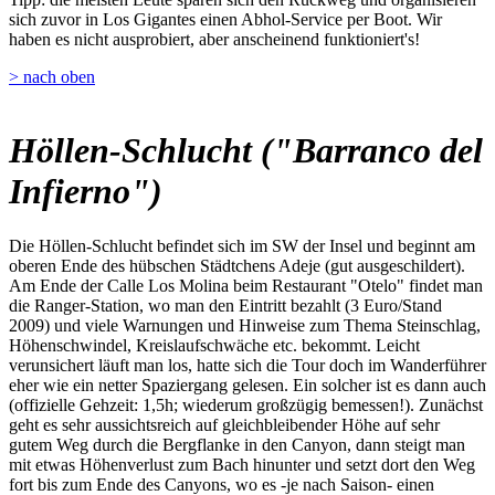
sich zuvor in Los Gigantes einen Abhol-Service per Boot. Wir
haben es nicht ausprobiert, aber anscheinend funktioniert's!
> nach oben
Höllen-Schlucht ("Barranco del
Infierno")
Die Höllen-Schlucht befindet sich im SW der Insel und beginnt am
oberen Ende des hübschen Städtchens Adeje (gut ausgeschildert).
Am Ende der Calle Los Molina beim Restaurant "Otelo" findet man
die Ranger-Station, wo man den Eintritt bezahlt (3 Euro/Stand
2009) und viele Warnungen und Hinweise zum Thema Steinschlag,
Höhenschwindel, Kreislaufschwäche etc. bekommt. Leicht
verunsichert läuft man los, hatte sich die Tour doch im Wanderführer
eher wie ein netter Spaziergang gelesen. Ein solcher ist es dann auch
(offizielle Gehzeit: 1,5h; wiederum großzügig bemessen!). Zunächst
geht es sehr aussichtsreich auf gleichbleibender Höhe auf sehr
gutem Weg durch die Bergflanke in den Canyon, dann steigt man
mit etwas Höhenverlust zum Bach hinunter und setzt dort den Weg
fort bis zum Ende des Canyons, wo es -je nach Saison- einen