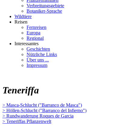
Pflanzenfamilien
Verbreitungsgebiete
Botaniker-Sprache
Wildtiere
Reisen
Fernreisen
Europa
Regional
Interessantes
Geschichten
Nützliche Links
Über uns ...
Impressum
Teneriffa
> Masca-Schlucht ("Barranco de Masca")
> Höllen-Schlucht ("Barranco del Infierno")
> Rundwanderung Roques de Garcia
> Teneriffas Pflanzenwelt