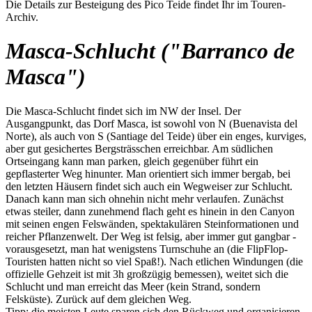
Die Details zur Besteigung des Pico Teide findet Ihr im Touren-
Archiv.
Masca-Schlucht ("Barranco de
Masca")
Die Masca-Schlucht findet sich im NW der Insel. Der
Ausgangpunkt, das Dorf Masca, ist sowohl von N (Buenavista del
Norte), als auch von S (Santiage del Teide) über ein enges, kurviges,
aber gut gesichertes Bergsträsschen erreichbar. Am südlichen
Ortseingang kann man parken, gleich gegenüber führt ein
gepflasterter Weg hinunter. Man orientiert sich immer bergab, bei
den letzten Häusern findet sich auch ein Wegweiser zur Schlucht.
Danach kann man sich ohnehin nicht mehr verlaufen. Zunächst
etwas steiler, dann zunehmend flach geht es hinein in den Canyon
mit seinen engen Felswänden, spektakulären Steinformationen und
reicher Pflanzenwelt. Der Weg ist felsig, aber immer gut gangbar -
vorausgesetzt, man hat wenigstens Turnschuhe an (die FlipFlop-
Touristen hatten nicht so viel Spaß!). Nach etlichen Windungen (die
offizielle Gehzeit ist mit 3h großzügig bemessen), weitet sich die
Schlucht und man erreicht das Meer (kein Strand, sondern
Felsküste). Zurück auf dem gleichen Weg.
Tipp: die meisten Leute sparen sich den Rückweg und organisieren