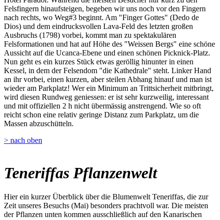
Felsfingern hinaufsteigen, begeben wir uns noch vor den Fingern
nach rechts, wo Weg#3 beginnt. Am "Finger Gottes" (Dedo de
Dios) und dem eindrucksvollen Lava-Feld des letzten großen
Ausbruchs (1798) vorbei, kommt man zu spektakulären
Felsformationen und hat auf Höhe des "Weissen Bergs" eine schöne
Aussicht auf die Ucanca-Ebene und einen schönen Picknick-Platz.
Nun geht es ein kurzes Stück etwas geröllig hinunter in einen
Kessel, in dem der Felsendom "die Kathedrale" steht. Linker Hand
an ihr vorbei, einen kurzen, aber steilen Abhang hinauf und man ist
wieder am Parkplatz! Wer ein Minimum an Trittsicherheit mitbringt,
wird diesen Rundweg geniessen: er ist sehr kurzweilig, interessant
und mit offiziellen 2 h nicht übermässig anstrengend. Wie so oft
reicht schon eine relativ geringe Distanz zum Parkplatz, um die
Massen abzuschütteln.
> nach oben
Teneriffas Pflanzenwelt
Hier ein kurzer Überblick über die Blumenwelt Teneriffas, die zur
Zeit unseres Besuchs (Mai) besonders prachtvoll war. Die meisten
der Pflanzen unten kommen ausschließlich auf den Kanarischen