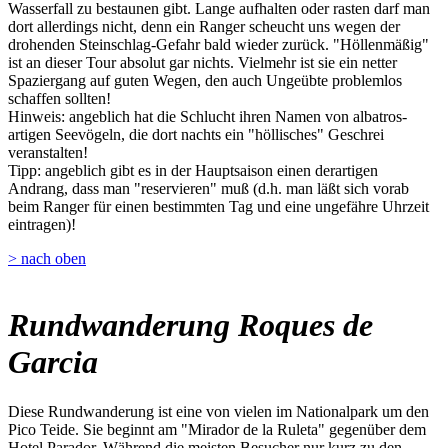
Wasserfall zu bestaunen gibt. Lange aufhalten oder rasten darf man
dort allerdings nicht, denn ein Ranger scheucht uns wegen der
drohenden Steinschlag-Gefahr bald wieder zurück. "Höllenmäßig"
ist an dieser Tour absolut gar nichts. Vielmehr ist sie ein netter
Spaziergang auf guten Wegen, den auch Ungeübte problemlos
schaffen sollten!
Hinweis: angeblich hat die Schlucht ihren Namen von albatros-
artigen Seevögeln, die dort nachts ein "höllisches" Geschrei
veranstalten!
Tipp: angeblich gibt es in der Hauptsaison einen derartigen
Andrang, dass man "reservieren" muß (d.h. man läßt sich vorab
beim Ranger für einen bestimmten Tag und eine ungefähre Uhrzeit
eintragen)!
> nach oben
Rundwanderung Roques de
Garcia
Diese Rundwanderung ist eine von vielen im Nationalpark um den
Pico Teide. Sie beginnt am "Mirador de la Ruleta" gegenüber dem
Hotel Parador. Während die meisten Besucher nur kurz zu den