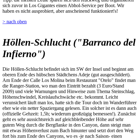
sich zuvor in Los Gigantes einen Abhol-Service per Boot. Wir
haben es nicht ausprobiert, aber anscheinend funktioniert's!
> nach oben
Höllen-Schlucht ("Barranco del
Infierno")
Die Höllen-Schlucht befindet sich im SW der Insel und beginnt am
oberen Ende des hübschen Städtchens Adeje (gut ausgeschildert).
Am Ende der Calle Los Molina beim Restaurant "Otelo" findet man
die Ranger-Station, wo man den Eintritt bezahlt (3 Euro/Stand
2009) und viele Warnungen und Hinweise zum Thema Steinschlag,
Höhenschwindel, Kreislaufschwäche etc. bekommt. Leicht
verunsichert läuft man los, hatte sich die Tour doch im Wanderführer
eher wie ein netter Spaziergang gelesen. Ein solcher ist es dann auch
(offizielle Gehzeit: 1,5h; wiederum großzügig bemessen!). Zunächst
geht es sehr aussichtsreich auf gleichbleibender Höhe auf sehr
gutem Weg durch die Bergflanke in den Canyon, dann steigt man
mit etwas Höhenverlust zum Bach hinunter und setzt dort den Weg
fort bis zum Ende des Canyons, wo es -je nach Saison- einen