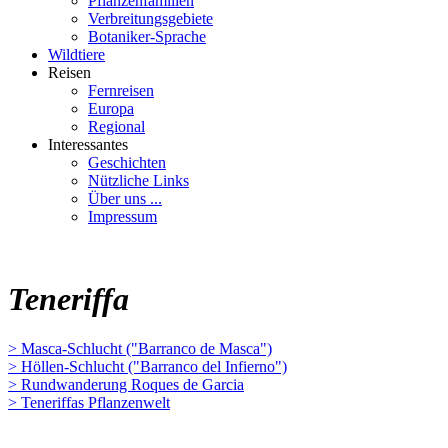
Pflanzenfamilien
Verbreitungsgebiete
Botaniker-Sprache
Wildtiere
Reisen
Fernreisen
Europa
Regional
Interessantes
Geschichten
Nützliche Links
Über uns ...
Impressum
Teneriffa
> Masca-Schlucht ("Barranco de Masca")
> Höllen-Schlucht ("Barranco del Infierno")
> Rundwanderung Roques de Garcia
> Teneriffas Pflanzenwelt