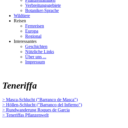
Pflanzenfamilien
Verbreitungsgebiete
Botaniker-Sprache
Wildtiere
Reisen
Fernreisen
Europa
Regional
Interessantes
Geschichten
Nützliche Links
Über uns ...
Impressum
Teneriffa
> Masca-Schlucht ("Barranco de Masca")
> Höllen-Schlucht ("Barranco del Infierno")
> Rundwanderung Roques de Garcia
> Teneriffas Pflanzenwelt