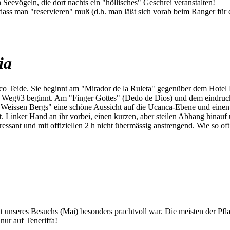
Seevögeln, die dort nachts ein "höllisches" Geschrei veranstalten!
 dass man "reservieren" muß (d.h. man läßt sich vorab beim Ranger für
ia
o Teide. Sie beginnt am "Mirador de la Ruleta" gegenüber dem Hotel 
o Weg#3 beginnt. Am "Finger Gottes" (Dedo de Dios) und dem eindruck
eissen Bergs" eine schöne Aussicht auf die Ucanca-Ebene und einen s
t. Linker Hand an ihr vorbei, einen kurzen, aber steilen Abhang hinauf
ressant und mit offiziellen 2 h nicht übermässig anstrengend. Wie so oft
eit unseres Besuchs (Mai) besonders prachtvoll war. Die meisten der Pf
nur auf Teneriffa!