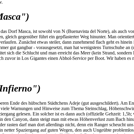
v.
Masca")
s Dorf Masca, ist sowohl von N (Buenavista del Norte), als auch von S
 gleich gegenüber führt ein gepflasterter Weg hinunter. Man orientiert
rlaufen. Zunächst etwas steiler, dann zunehmend flach geht es hinein
mmer gut gangbar - vorausgesetzt, man hat wenigstens Turnschuhe an (di
itet sich die Schlucht und man erreicht das Meer (kein Strand, sonder
h zuvor in Los Gigantes einen Abhol-Service per Boot. Wir haben es nic
Infierno")
beren Ende des hübschen Städtchens Adeje (gut ausgeschildert). Am En
nd viele Warnungen und Hinweise zum Thema Steinschlag, Höhenschwind
ziergang gelesen. Ein solcher ist es dann auch (offizielle Gehzeit: 1,5
in den Canyon, dann steigt man mit etwas Höhenverlust zum Bach hinu
oder rasten darf man dort allerdings nicht, denn ein Ranger scheucht 
 ein netter Spaziergang auf guten Wegen, den auch Ungeübte problemlos 