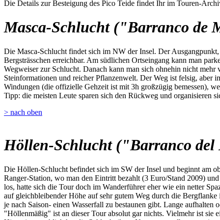
Die Details zur Besteigung des Pico Teide findet Ihr im Touren-Archi
Masca-Schlucht ("Barranco de 
Die Masca-Schlucht findet sich im NW der Insel. Der Ausgangpunkt, da
Bergsträsschen erreichbar. Am südlichen Ortseingang kann man parken,
Wegweiser zur Schlucht. Danach kann man sich ohnehin nicht mehr ve
Steinformationen und reicher Pflanzenwelt. Der Weg ist felsig, aber i
Windungen (die offizielle Gehzeit ist mit 3h großzügig bemessen), we
Tipp: die meisten Leute sparen sich den Rückweg und organisieren sic
> nach oben
Höllen-Schlucht ("Barranco del 
Die Höllen-Schlucht befindet sich im SW der Insel und beginnt am o
Ranger-Station, wo man den Eintritt bezahlt (3 Euro/Stand 2009) u
los, hatte sich die Tour doch im Wanderführer eher wie ein netter Spa
auf gleichbleibender Höhe auf sehr gutem Weg durch die Bergflanke 
je nach Saison- einen Wasserfall zu bestaunen gibt. Lange aufhalten 
"Höllenmäßig" ist an dieser Tour absolut gar nichts. Vielmehr ist sie