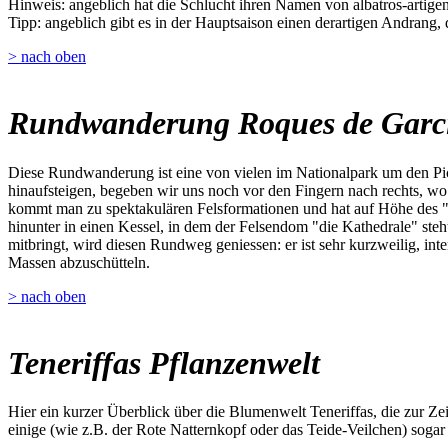
Hinweis: angeblich hat die Schlucht ihren Namen von albatros-artigen 
Tipp: angeblich gibt es in der Hauptsaison einen derartigen Andrang,
> nach oben
Rundwanderung Roques de Garc
Diese Rundwanderung ist eine von vielen im Nationalpark um den Pic
hinaufsteigen, begeben wir uns noch vor den Fingern nach rechts, w
kommt man zu spektakulären Felsformationen und hat auf Höhe des "W
hinunter in einen Kessel, in dem der Felsendom "die Kathedrale" steh
mitbringt, wird diesen Rundweg geniessen: er ist sehr kurzweilig, inte
Massen abzuschütteln.
> nach oben
Teneriffas Pflanzenwelt
Hier ein kurzer Überblick über die Blumenwelt Teneriffas, die zur Z
einige (wie z.B. der Rote Natternkopf oder das Teide-Veilchen) sogar 