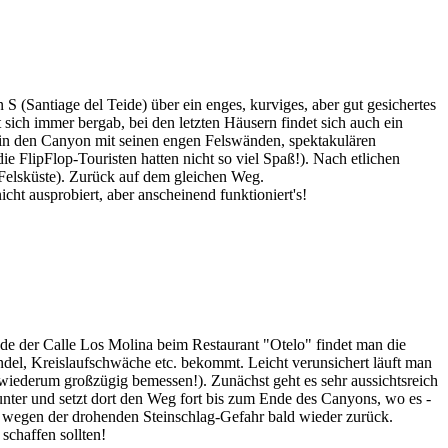
 (Santiage del Teide) über ein enges, kurviges, aber gut gesichertes
 sich immer bergab, bei den letzten Häusern findet sich auch ein
 in den Canyon mit seinen engen Felswänden, spektakulären
e FlipFlop-Touristen hatten nicht so viel Spaß!). Nach etlichen
n Felsküste). Zurück auf dem gleichen Weg.
ht ausprobiert, aber anscheinend funktioniert's!
de der Calle Los Molina beim Restaurant "Otelo" findet man die
el, Kreislaufschwäche etc. bekommt. Leicht verunsichert läuft man
h; wiederum großzügig bemessen!). Zunächst geht es sehr aussichtsreich
nter und setzt dort den Weg fort bis zum Ende des Canyons, wo es -
uns wegen der drohenden Steinschlag-Gefahr bald wieder zurück.
schaffen sollten!