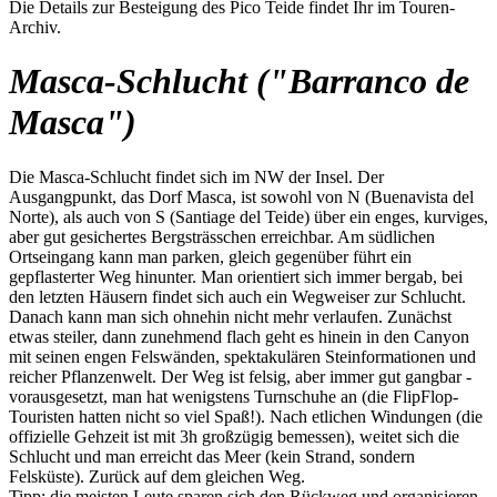
Die Details zur Besteigung des Pico Teide findet Ihr im Touren-
Archiv.
Masca-Schlucht ("Barranco de
Masca")
Die Masca-Schlucht findet sich im NW der Insel. Der
Ausgangpunkt, das Dorf Masca, ist sowohl von N (Buenavista del
Norte), als auch von S (Santiage del Teide) über ein enges, kurviges,
aber gut gesichertes Bergsträsschen erreichbar. Am südlichen
Ortseingang kann man parken, gleich gegenüber führt ein
gepflasterter Weg hinunter. Man orientiert sich immer bergab, bei
den letzten Häusern findet sich auch ein Wegweiser zur Schlucht.
Danach kann man sich ohnehin nicht mehr verlaufen. Zunächst
etwas steiler, dann zunehmend flach geht es hinein in den Canyon
mit seinen engen Felswänden, spektakulären Steinformationen und
reicher Pflanzenwelt. Der Weg ist felsig, aber immer gut gangbar -
vorausgesetzt, man hat wenigstens Turnschuhe an (die FlipFlop-
Touristen hatten nicht so viel Spaß!). Nach etlichen Windungen (die
offizielle Gehzeit ist mit 3h großzügig bemessen), weitet sich die
Schlucht und man erreicht das Meer (kein Strand, sondern
Felsküste). Zurück auf dem gleichen Weg.
Tipp: die meisten Leute sparen sich den Rückweg und organisieren