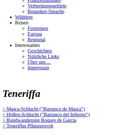
Pflanzenfamilien
Verbreitungsgebiete
Botaniker-Sprache
Wildtiere
Reisen
Fernreisen
Europa
Regional
Interessantes
Geschichten
Nützliche Links
Über uns ...
Impressum
Teneriffa
> Masca-Schlucht ("Barranco de Masca")
> Höllen-Schlucht ("Barranco del Infierno")
> Rundwanderung Roques de Garcia
> Teneriffas Pflanzenwelt