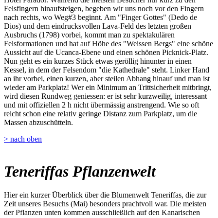
Felsfingern hinaufsteigen, begeben wir uns noch vor den Fingern
nach rechts, wo Weg#3 beginnt. Am "Finger Gottes" (Dedo de
Dios) und dem eindrucksvollen Lava-Feld des letzten großen
Ausbruchs (1798) vorbei, kommt man zu spektakulären
Felsformationen und hat auf Höhe des "Weissen Bergs" eine schöne
Aussicht auf die Ucanca-Ebene und einen schönen Picknick-Platz.
Nun geht es ein kurzes Stück etwas geröllig hinunter in einen
Kessel, in dem der Felsendom "die Kathedrale" steht. Linker Hand
an ihr vorbei, einen kurzen, aber steilen Abhang hinauf und man ist
wieder am Parkplatz! Wer ein Minimum an Trittsicherheit mitbringt,
wird diesen Rundweg geniessen: er ist sehr kurzweilig, interessant
und mit offiziellen 2 h nicht übermässig anstrengend. Wie so oft
reicht schon eine relativ geringe Distanz zum Parkplatz, um die
Massen abzuschütteln.
> nach oben
Teneriffas Pflanzenwelt
Hier ein kurzer Überblick über die Blumenwelt Teneriffas, die zur
Zeit unseres Besuchs (Mai) besonders prachtvoll war. Die meisten
der Pflanzen unten kommen ausschließlich auf den Kanarischen