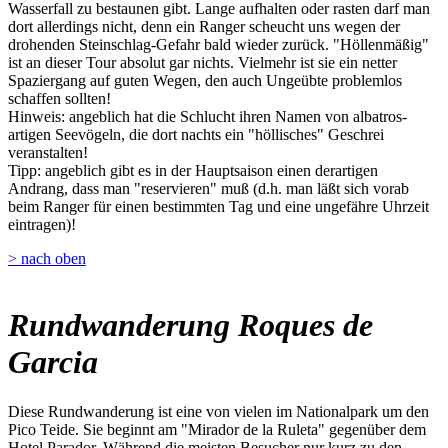
Wasserfall zu bestaunen gibt. Lange aufhalten oder rasten darf man
dort allerdings nicht, denn ein Ranger scheucht uns wegen der
drohenden Steinschlag-Gefahr bald wieder zurück. "Höllenmäßig"
ist an dieser Tour absolut gar nichts. Vielmehr ist sie ein netter
Spaziergang auf guten Wegen, den auch Ungeübte problemlos
schaffen sollten!
Hinweis: angeblich hat die Schlucht ihren Namen von albatros-
artigen Seevögeln, die dort nachts ein "höllisches" Geschrei
veranstalten!
Tipp: angeblich gibt es in der Hauptsaison einen derartigen
Andrang, dass man "reservieren" muß (d.h. man läßt sich vorab
beim Ranger für einen bestimmten Tag und eine ungefähre Uhrzeit
eintragen)!
> nach oben
Rundwanderung Roques de
Garcia
Diese Rundwanderung ist eine von vielen im Nationalpark um den
Pico Teide. Sie beginnt am "Mirador de la Ruleta" gegenüber dem
Hotel Parador. Während die meisten Besucher nur kurz zu den