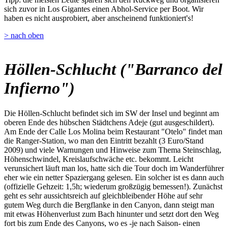
sich zuvor in Los Gigantes einen Abhol-Service per Boot. Wir
haben es nicht ausprobiert, aber anscheinend funktioniert's!
> nach oben
Höllen-Schlucht ("Barranco del
Infierno")
Die Höllen-Schlucht befindet sich im SW der Insel und beginnt am
oberen Ende des hübschen Städtchens Adeje (gut ausgeschildert).
Am Ende der Calle Los Molina beim Restaurant "Otelo" findet man
die Ranger-Station, wo man den Eintritt bezahlt (3 Euro/Stand
2009) und viele Warnungen und Hinweise zum Thema Steinschlag,
Höhenschwindel, Kreislaufschwäche etc. bekommt. Leicht
verunsichert läuft man los, hatte sich die Tour doch im Wanderführer
eher wie ein netter Spaziergang gelesen. Ein solcher ist es dann auch
(offizielle Gehzeit: 1,5h; wiederum großzügig bemessen!). Zunächst
geht es sehr aussichtsreich auf gleichbleibender Höhe auf sehr
gutem Weg durch die Bergflanke in den Canyon, dann steigt man
mit etwas Höhenverlust zum Bach hinunter und setzt dort den Weg
fort bis zum Ende des Canyons, wo es -je nach Saison- einen