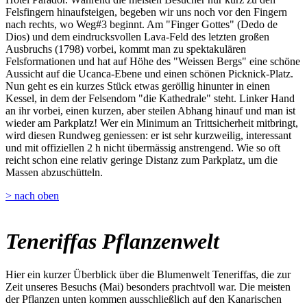
Felsfingern hinaufsteigen, begeben wir uns noch vor den Fingern
nach rechts, wo Weg#3 beginnt. Am "Finger Gottes" (Dedo de
Dios) und dem eindrucksvollen Lava-Feld des letzten großen
Ausbruchs (1798) vorbei, kommt man zu spektakulären
Felsformationen und hat auf Höhe des "Weissen Bergs" eine schöne
Aussicht auf die Ucanca-Ebene und einen schönen Picknick-Platz.
Nun geht es ein kurzes Stück etwas geröllig hinunter in einen
Kessel, in dem der Felsendom "die Kathedrale" steht. Linker Hand
an ihr vorbei, einen kurzen, aber steilen Abhang hinauf und man ist
wieder am Parkplatz! Wer ein Minimum an Trittsicherheit mitbringt,
wird diesen Rundweg geniessen: er ist sehr kurzweilig, interessant
und mit offiziellen 2 h nicht übermässig anstrengend. Wie so oft
reicht schon eine relativ geringe Distanz zum Parkplatz, um die
Massen abzuschütteln.
> nach oben
Teneriffas Pflanzenwelt
Hier ein kurzer Überblick über die Blumenwelt Teneriffas, die zur
Zeit unseres Besuchs (Mai) besonders prachtvoll war. Die meisten
der Pflanzen unten kommen ausschließlich auf den Kanarischen