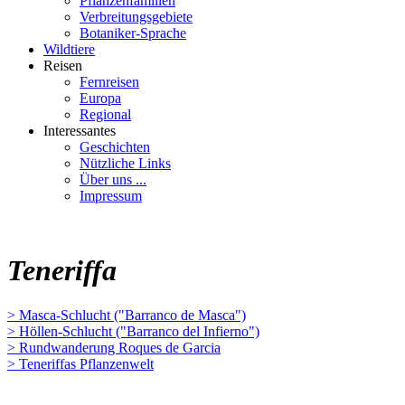
Pflanzenfamilien
Verbreitungsgebiete
Botaniker-Sprache
Wildtiere
Reisen
Fernreisen
Europa
Regional
Interessantes
Geschichten
Nützliche Links
Über uns ...
Impressum
Teneriffa
> Masca-Schlucht ("Barranco de Masca")
> Höllen-Schlucht ("Barranco del Infierno")
> Rundwanderung Roques de Garcia
> Teneriffas Pflanzenwelt