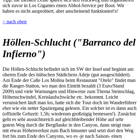
sich zuvor in Los Gigantes einen Abhol-Service per Boot. Wir
haben es nicht ausprobiert, aber anscheinend funktioniert's!
> nach oben
Höllen-Schlucht ("Barranco del
Infierno")
Die Höllen-Schlucht befindet sich im SW der Insel und beginnt am
oberen Ende des hübschen Städtchens Adeje (gut ausgeschildert).
Am Ende der Calle Los Molina beim Restaurant "Otelo" findet man
die Ranger-Station, wo man den Eintritt bezahlt (3 Euro/Stand
2009) und viele Warnungen und Hinweise zum Thema Steinschlag,
Höhenschwindel, Kreislaufschwäche etc. bekommt. Leicht
verunsichert läuft man los, hatte sich die Tour doch im Wanderführer
eher wie ein netter Spaziergang gelesen. Ein solcher ist es dann auch
(offizielle Gehzeit: 1,5h; wiederum großzügig bemessen!). Zunächst
geht es sehr aussichtsreich auf gleichbleibender Höhe auf sehr
gutem Weg durch die Bergflanke in den Canyon, dann steigt man
mit etwas Höhenverlust zum Bach hinunter und setzt dort den Weg
fort bis zum Ende des Canyons, wo es -je nach Saison- einen