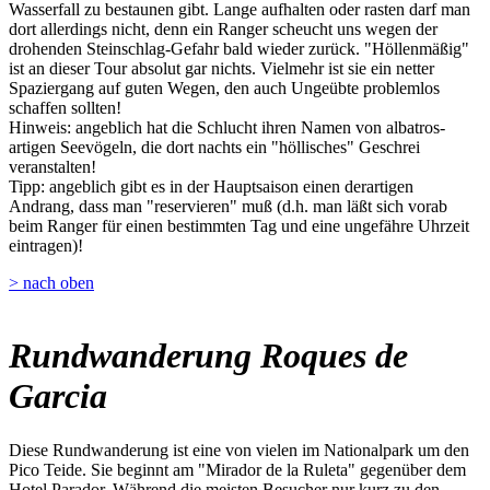
Wasserfall zu bestaunen gibt. Lange aufhalten oder rasten darf man
dort allerdings nicht, denn ein Ranger scheucht uns wegen der
drohenden Steinschlag-Gefahr bald wieder zurück. "Höllenmäßig"
ist an dieser Tour absolut gar nichts. Vielmehr ist sie ein netter
Spaziergang auf guten Wegen, den auch Ungeübte problemlos
schaffen sollten!
Hinweis: angeblich hat die Schlucht ihren Namen von albatros-
artigen Seevögeln, die dort nachts ein "höllisches" Geschrei
veranstalten!
Tipp: angeblich gibt es in der Hauptsaison einen derartigen
Andrang, dass man "reservieren" muß (d.h. man läßt sich vorab
beim Ranger für einen bestimmten Tag und eine ungefähre Uhrzeit
eintragen)!
> nach oben
Rundwanderung Roques de
Garcia
Diese Rundwanderung ist eine von vielen im Nationalpark um den
Pico Teide. Sie beginnt am "Mirador de la Ruleta" gegenüber dem
Hotel Parador. Während die meisten Besucher nur kurz zu den