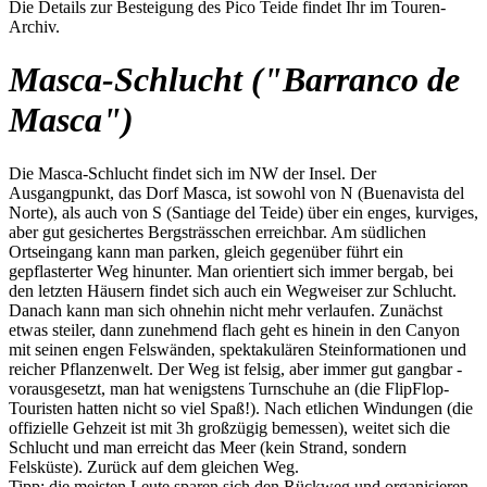
Die Details zur Besteigung des Pico Teide findet Ihr im Touren-
Archiv.
Masca-Schlucht ("Barranco de
Masca")
Die Masca-Schlucht findet sich im NW der Insel. Der
Ausgangpunkt, das Dorf Masca, ist sowohl von N (Buenavista del
Norte), als auch von S (Santiage del Teide) über ein enges, kurviges,
aber gut gesichertes Bergsträsschen erreichbar. Am südlichen
Ortseingang kann man parken, gleich gegenüber führt ein
gepflasterter Weg hinunter. Man orientiert sich immer bergab, bei
den letzten Häusern findet sich auch ein Wegweiser zur Schlucht.
Danach kann man sich ohnehin nicht mehr verlaufen. Zunächst
etwas steiler, dann zunehmend flach geht es hinein in den Canyon
mit seinen engen Felswänden, spektakulären Steinformationen und
reicher Pflanzenwelt. Der Weg ist felsig, aber immer gut gangbar -
vorausgesetzt, man hat wenigstens Turnschuhe an (die FlipFlop-
Touristen hatten nicht so viel Spaß!). Nach etlichen Windungen (die
offizielle Gehzeit ist mit 3h großzügig bemessen), weitet sich die
Schlucht und man erreicht das Meer (kein Strand, sondern
Felsküste). Zurück auf dem gleichen Weg.
Tipp: die meisten Leute sparen sich den Rückweg und organisieren