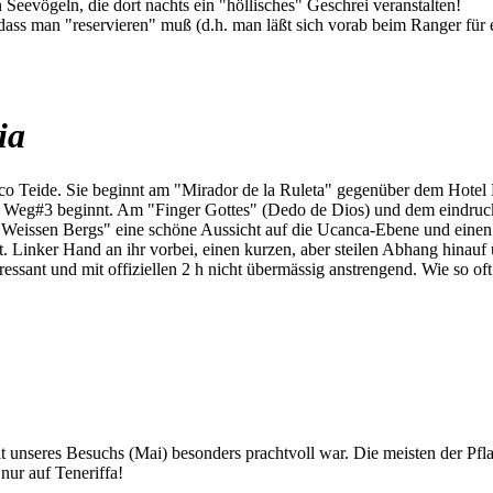
Seevögeln, die dort nachts ein "höllisches" Geschrei veranstalten!
 dass man "reservieren" muß (d.h. man läßt sich vorab beim Ranger für
ia
o Teide. Sie beginnt am "Mirador de la Ruleta" gegenüber dem Hotel 
o Weg#3 beginnt. Am "Finger Gottes" (Dedo de Dios) und dem eindruck
eissen Bergs" eine schöne Aussicht auf die Ucanca-Ebene und einen s
t. Linker Hand an ihr vorbei, einen kurzen, aber steilen Abhang hinauf
ressant und mit offiziellen 2 h nicht übermässig anstrengend. Wie so oft
eit unseres Besuchs (Mai) besonders prachtvoll war. Die meisten der Pf
nur auf Teneriffa!