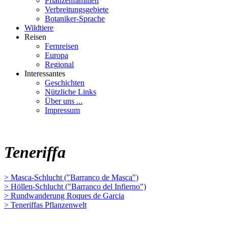
Pflanzenfamilien
Verbreitungsgebiete
Botaniker-Sprache
Wildtiere
Reisen
Fernreisen
Europa
Regional
Interessantes
Geschichten
Nützliche Links
Über uns ...
Impressum
Teneriffa
> Masca-Schlucht ("Barranco de Masca")
> Höllen-Schlucht ("Barranco del Infierno")
> Rundwanderung Roques de Garcia
> Teneriffas Pflanzenwelt