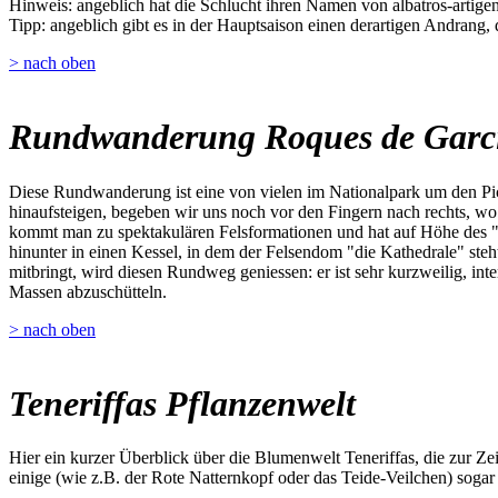
Hinweis: angeblich hat die Schlucht ihren Namen von albatros-artigen 
Tipp: angeblich gibt es in der Hauptsaison einen derartigen Andrang,
> nach oben
Rundwanderung Roques de Garc
Diese Rundwanderung ist eine von vielen im Nationalpark um den Pic
hinaufsteigen, begeben wir uns noch vor den Fingern nach rechts, w
kommt man zu spektakulären Felsformationen und hat auf Höhe des "W
hinunter in einen Kessel, in dem der Felsendom "die Kathedrale" steh
mitbringt, wird diesen Rundweg geniessen: er ist sehr kurzweilig, inte
Massen abzuschütteln.
> nach oben
Teneriffas Pflanzenwelt
Hier ein kurzer Überblick über die Blumenwelt Teneriffas, die zur Z
einige (wie z.B. der Rote Natternkopf oder das Teide-Veilchen) sogar 