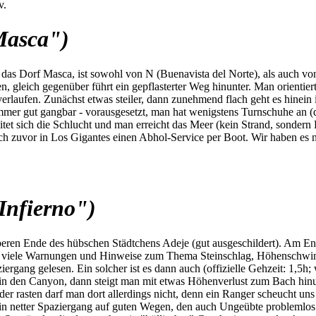
v.
Masca")
s Dorf Masca, ist sowohl von N (Buenavista del Norte), als auch von S
 gleich gegenüber führt ein gepflasterter Weg hinunter. Man orientiert
rlaufen. Zunächst etwas steiler, dann zunehmend flach geht es hinein
mmer gut gangbar - vorausgesetzt, man hat wenigstens Turnschuhe an (di
itet sich die Schlucht und man erreicht das Meer (kein Strand, sonder
h zuvor in Los Gigantes einen Abhol-Service per Boot. Wir haben es nic
Infierno")
beren Ende des hübschen Städtchens Adeje (gut ausgeschildert). Am En
nd viele Warnungen und Hinweise zum Thema Steinschlag, Höhenschwind
ziergang gelesen. Ein solcher ist es dann auch (offizielle Gehzeit: 1,5
in den Canyon, dann steigt man mit etwas Höhenverlust zum Bach hinu
oder rasten darf man dort allerdings nicht, denn ein Ranger scheucht 
 ein netter Spaziergang auf guten Wegen, den auch Ungeübte problemlos 