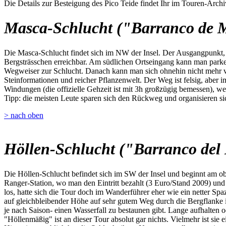
Die Details zur Besteigung des Pico Teide findet Ihr im Touren-Archi
Masca-Schlucht ("Barranco de 
Die Masca-Schlucht findet sich im NW der Insel. Der Ausgangpunkt, da
Bergsträsschen erreichbar. Am südlichen Ortseingang kann man parken,
Wegweiser zur Schlucht. Danach kann man sich ohnehin nicht mehr ve
Steinformationen und reicher Pflanzenwelt. Der Weg ist felsig, aber i
Windungen (die offizielle Gehzeit ist mit 3h großzügig bemessen), we
Tipp: die meisten Leute sparen sich den Rückweg und organisieren sic
> nach oben
Höllen-Schlucht ("Barranco del 
Die Höllen-Schlucht befindet sich im SW der Insel und beginnt am o
Ranger-Station, wo man den Eintritt bezahlt (3 Euro/Stand 2009) u
los, hatte sich die Tour doch im Wanderführer eher wie ein netter Spa
auf gleichbleibender Höhe auf sehr gutem Weg durch die Bergflanke 
je nach Saison- einen Wasserfall zu bestaunen gibt. Lange aufhalten 
"Höllenmäßig" ist an dieser Tour absolut gar nichts. Vielmehr ist sie