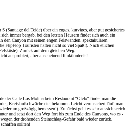
 (Santiage del Teide) über ein enges, kurviges, aber gut gesichertes
 sich immer bergab, bei den letzten Häusern findet sich auch ein
 in den Canyon mit seinen engen Felswänden, spektakulären
e FlipFlop-Touristen hatten nicht so viel Spaß!). Nach etlichen
n Felsküste). Zurück auf dem gleichen Weg.
ht ausprobiert, aber anscheinend funktioniert's!
de der Calle Los Molina beim Restaurant "Otelo" findet man die
el, Kreislaufschwäche etc. bekommt. Leicht verunsichert läuft man
h; wiederum großzügig bemessen!). Zunächst geht es sehr aussichtsreich
nter und setzt dort den Weg fort bis zum Ende des Canyons, wo es -
uns wegen der drohenden Steinschlag-Gefahr bald wieder zurück.
schaffen sollten!