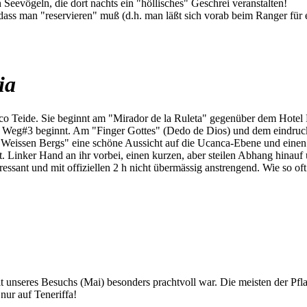
Seevögeln, die dort nachts ein "höllisches" Geschrei veranstalten!
 dass man "reservieren" muß (d.h. man läßt sich vorab beim Ranger für
ia
o Teide. Sie beginnt am "Mirador de la Ruleta" gegenüber dem Hotel 
o Weg#3 beginnt. Am "Finger Gottes" (Dedo de Dios) und dem eindruck
eissen Bergs" eine schöne Aussicht auf die Ucanca-Ebene und einen s
t. Linker Hand an ihr vorbei, einen kurzen, aber steilen Abhang hinauf
ressant und mit offiziellen 2 h nicht übermässig anstrengend. Wie so oft
eit unseres Besuchs (Mai) besonders prachtvoll war. Die meisten der Pf
nur auf Teneriffa!