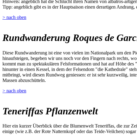
Hinweis: angeblich hat die Schlucht ihren Namen von albatros-artigen 
Tipp: angeblich gibt es in der Hauptsaison einen derartigen Andrang,
> nach oben
Rundwanderung Roques de Garc
Diese Rundwanderung ist eine von vielen im Nationalpark um den Pic
hinaufsteigen, begeben wir uns noch vor den Fingern nach rechts, w
kommt man zu spektakulären Felsformationen und hat auf Höhe des "W
hinunter in einen Kessel, in dem der Felsendom "die Kathedrale" steh
mitbringt, wird diesen Rundweg geniessen: er ist sehr kurzweilig, inte
Massen abzuschütteln.
> nach oben
Teneriffas Pflanzenwelt
Hier ein kurzer Überblick über die Blumenwelt Teneriffas, die zur Z
einige (wie z.B. der Rote Natternkopf oder das Teide-Veilchen) sogar 