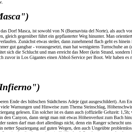
v.
Masca")
s Dorf Masca, ist sowohl von N (Buenavista del Norte), als auch von S
 gleich gegenüber führt ein gepflasterter Weg hinunter. Man orientiert
rlaufen. Zunächst etwas steiler, dann zunehmend flach geht es hinein
mmer gut gangbar - vorausgesetzt, man hat wenigstens Turnschuhe an (di
itet sich die Schlucht und man erreicht das Meer (kein Strand, sonder
h zuvor in Los Gigantes einen Abhol-Service per Boot. Wir haben es nic
Infierno")
beren Ende des hübschen Städtchens Adeje (gut ausgeschildert). Am En
nd viele Warnungen und Hinweise zum Thema Steinschlag, Höhenschwind
ziergang gelesen. Ein solcher ist es dann auch (offizielle Gehzeit: 1,5
in den Canyon, dann steigt man mit etwas Höhenverlust zum Bach hinu
oder rasten darf man dort allerdings nicht, denn ein Ranger scheucht 
 ein netter Spaziergang auf guten Wegen, den auch Ungeübte problemlos 