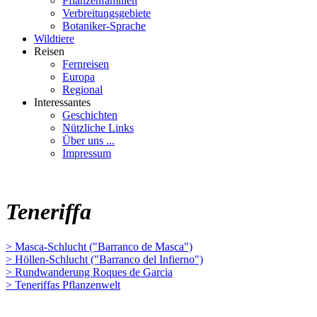
Pflanzenfamilien
Verbreitungsgebiete
Botaniker-Sprache
Wildtiere
Reisen
Fernreisen
Europa
Regional
Interessantes
Geschichten
Nützliche Links
Über uns ...
Impressum
Teneriffa
> Masca-Schlucht ("Barranco de Masca")
> Höllen-Schlucht ("Barranco del Infierno")
> Rundwanderung Roques de Garcia
> Teneriffas Pflanzenwelt